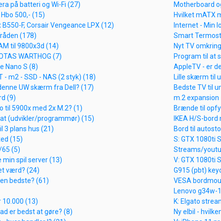
 på batteri og Wi-Fi (27)
Motherboard og
Hbo 500,- (15)
Hvilket mATX m
x B550-F, Corsair Vengeance LPX (12)
Internet - Min l
Tråden (178)
Smart Termostat
M til 9800x3d (14)
Nyt TV omkring
HOTAS WARTHOG (7)
Program til at s
ne Nano S (8)
AppleTV - er de
 - m2 - SSD - NAS (2 styk) (18)
Lille skærm til 
denne UW skærm fra Dell? (17)
Bedste TV til u
rd (9)
m.2 expansion -
 til 5900x med 2x M.2? (1)
Brænde til opfyr
sat (udvikler/programmør) (15)
IKEA H/S-bord
l 3 plans hus (21)
Bord til autostol
ted (15)
S: GTX 1080ti S
/65 (5)
Streams/youtube
e min spil server (13)
V: GTX 1080ti S
et værd? (24)
G915 (pbt) keyc
 en bedste? (61)
VESA bordmount
Lenovo g34w-10
r 10.000 (13)
K: Elgato strea
ad er bedst at gøre? (8)
Ny elbil - hvilk