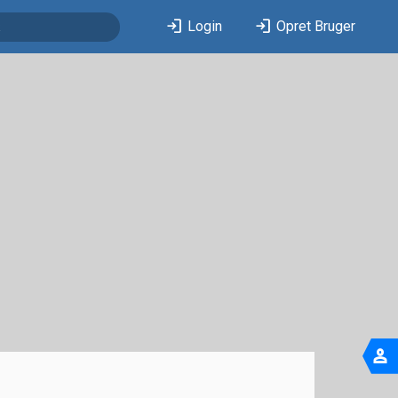
login
login
Login
Opret Bruger
person