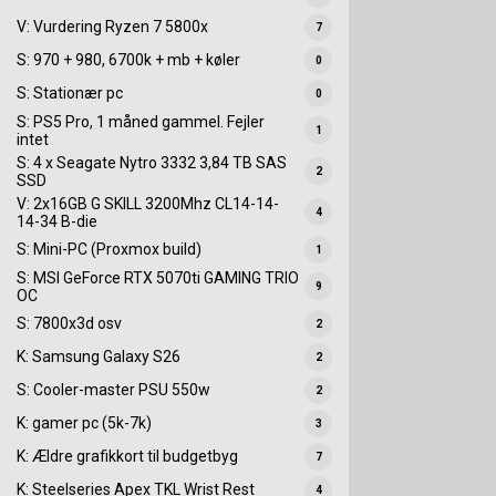
V: Vurdering Ryzen 7 5800x
7
S: 970 + 980, 6700k + mb + køler
0
S: Stationær pc
0
S: PS5 Pro, 1 måned gammel. Fejler
1
intet
S: 4 x Seagate Nytro 3332 3,84 TB SAS
2
SSD
V: 2x16GB G SKILL 3200Mhz CL14-14-
4
14-34 B-die
S: Mini-PC (Proxmox build)
1
S: MSI GeForce RTX 5070ti GAMING TRIO
9
OC
S: 7800x3d osv
2
K: Samsung Galaxy S26
2
S: Cooler-master PSU 550w
2
K: gamer pc (5k-7k)
3
K: Ældre grafikkort til budgetbyg
7
K: Steelseries Apex TKL Wrist Rest
4