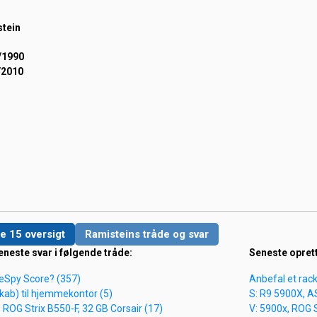
tein
/1990
/2010
e 15 oversigt
Ramisteins tråde og svar
eneste svar i følgende tråde:
Seneste opret
eSpy Score? (357)
Anbefal et rack
skab) til hjemmekontor (5)
S: R9 5900X, A
ROG Strix B550-F, 32 GB Corsair (17)
V: 5900x, ROG 