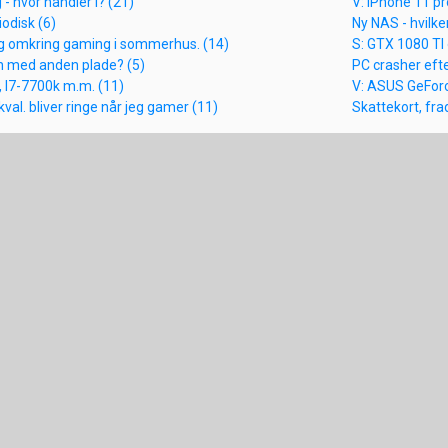
 - hvor handler I? (21)
V: iPhone 11 pr
odisk (6)
Ny NAS - hvilke
æg omkring gaming i sommerhus. (14)
S: GTX 1080 TI
 med anden plade? (5)
PC crasher eft
, I7-7700k m.m. (11)
V: ASUS GeForc
al. bliver ringe når jeg gamer (11)
Skattekort, fra