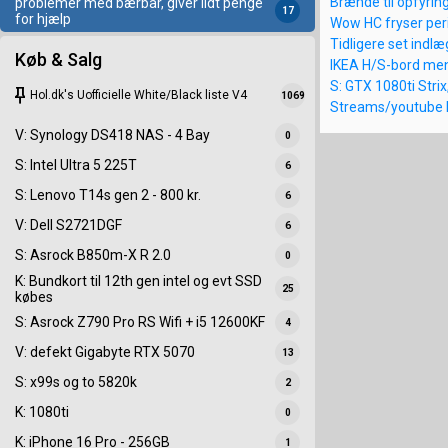
Brænde til opfyring
problemer med bærbar, giver lidt penge
17
for hjælp
Wow HC fryser peri
Tidligere set indl
Køb & Salg
IKEA H/S-bord men
S: GTX 1080ti Strix
keep
Hol.dk's Uofficielle White/Black liste V4
1069
Streams/youtube kv
V: Synology DS418 NAS - 4 Bay
0
S: Intel Ultra 5 225T
6
S: Lenovo T14s gen 2 - 800 kr.
6
V: Dell S2721DGF
6
S: Asrock B850m-X R 2.0
0
K: Bundkort til 12th gen intel og evt SSD
25
købes
S: Asrock Z790 Pro RS Wifi + i5 12600KF
4
V: defekt Gigabyte RTX 5070
13
S: x99s og to 5820k
2
K: 1080ti
0
K: iPhone 16 Pro - 256GB
1