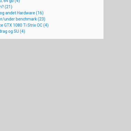
o, 64 gb (4)
n? (21)
 og andet Hardware (16)
er/under benchmark (23)
e GTX 1080 Ti Strix OC (4)
drag og SU (4)