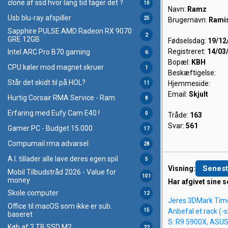
clone af ssd hvor lang tid tager det ?
10
Navn:
Ramz
Usb blu-ray afspiller
25
Brugernavn:
Ramis
Sapphire PULSE AMD Radeon RX 9070
2
GRE 12GB
Fødselsdag:
19/12
Registreret:
14/03
Intel ARC Pro B70 gaming
6
Bopæl:
KBH
CPU køler mod magnet skruer
1
Beskæftigelse:
Står det skidt til på HOL?
Hjemmeside:
11
Email:
Skjult
Hurtig Corsair RMA Service - Ram
8
Erfaring med Eufy Cam E40 !
0
Tråde:
163
Svar:
561
Gamer PC - Budget 15.000
17
Compumail rma advarsel
28
A.I. tillader alle lave deres egen spil
5
Senest
Visning:
Mobil Tilbudstråd 2026 - Value for
101
money
Har afgivet sine s
Skole computer
12
Jeres 3DMark Tim
Office til macOS som ikke er sub.
Anbefal et rack (-
15
baseret
S: R9 5900X, ASUS 
Køb af 2 TB SSD M2
22