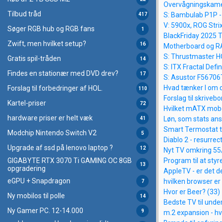
Overvågningskamera
Tilbud tråd
S: Bambulab P1P - 
417
V: 5900x, ROG Stri
Søger RGB hub og RGB fans
1
BlackFriday 2025 
Zwift, men hvilket setup?
16
Motherboard og RA
S: Thrustmaster 
Gratis spil-tråden
14
S: ITX Fractal Defi
Findes en stationær med DVD drev?
17
S: Asustor F56706T
Hvad tænker I om 
Forslag til forbedringer af HOL.
110
Forslag til skrivebo
Kartel-priser
72
Hvilket mATX mobo
hardware priser er helt væk
Løn, som stats an
41
Smart Termostat ti
Modchip Nintendo Switch V2
5
Diablo 2 - resurrec
Upgrade af ssd på lenovo laptop ?
12
Nyt TV omkring 55
GIGABYTE RTX 3070 Ti GAMING OC 8GB
Program til at styr
13
opgradering
AppleTV - er det d
eGPU + Snapdragon
hvilken browser er
7
Hvor er Beer? (33)
Ny mobilos til polle
14
Bedste TV til unde
Ny Gamer PC. 12-14.000
9
m.2 expansion - hv