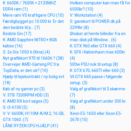
K: 6600K / 7600K + 2133MHZ
Hvilken computer kan man få for
DDR4 ram (1)
6500kr? (10)
Mere ram VS kraftigere CPU (10)
V: Workstation (4)
Færdigbygget pc 10.000 kr. Er det
S: gavekort til POWER.dk på
den bedste til p... (7)
2299kr (8)
Bedste Gin (17)
Ønsker at hente billeder fra en
K: AMD Sapphire NITRO+ 8GB
mac-disk på Window... (6)
købes (16)
K: GTX 960 eller GTX 660 (4)
S: 2x Gtx 1050 ti (Kina) (4)
K: GFX i København max 600kr.
Nyt grafikkort 970 til 1660ti ? (38)
(4)
Overvejer AMD-Gaming PC fra
500w PSU nok til setup (8)
TopData, er den ok? (10)
K: GTX 670, 660TI eller 660 (3)
Hjælp til lejekontrakt / ny bolig evt
Vil GTX 660 passe i følgende
(18)
setup. (3)
Køb af ny gamer pc (3)
Valg af grafikkort til 3 skærme
V: 3TB 7200RPM HDD (3)
(7)
K: AMD RX kort søges (5)
Valg af grafikkort under 300 kr.
S: i3-6100 (5)
(8)
V: V: 6600K, H110M-A/M.2, 16 GB,
Xeon E5-1650 eller Xeon E5-
GTX 1060. (7)
2670 (10)
LÅNE RYZEN CPU HJÆLP (41)