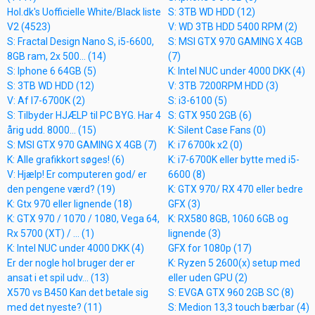
Hol.dk's Uofficielle White/Black liste
S: 3TB WD HDD (12)
V2 (4523)
V: WD 3TB HDD 5400 RPM (2)
S: Fractal Design Nano S, i5-6600,
S: MSI GTX 970 GAMING X 4GB
8GB ram, 2x 500... (14)
(7)
S: Iphone 6 64GB (5)
K: Intel NUC under 4000 DKK (4)
S: 3TB WD HDD (12)
V: 3TB 7200RPM HDD (3)
V: Af I7-6700K (2)
S: i3-6100 (5)
S: Tilbyder HJÆLP til PC BYG. Har 4
S: GTX 950 2GB (6)
årig udd. 8000... (15)
K: Silent Case Fans (0)
S: MSI GTX 970 GAMING X 4GB (7)
K: i7 6700k x2 (0)
K: Alle grafikkort søges! (6)
K: i7-6700K eller bytte med i5-
V: Hjælp! Er computeren god/ er
6600 (8)
den pengene værd? (19)
K: GTX 970/ RX 470 eller bedre
K: Gtx 970 eller lignende (18)
GFX (3)
K: GTX 970 / 1070 / 1080, Vega 64,
K: RX580 8GB, 1060 6GB og
Rx 5700 (XT) / ... (1)
lignende (3)
K: Intel NUC under 4000 DKK (4)
GFX for 1080p (17)
Er der nogle hol bruger der er
K: Ryzen 5 2600(x) setup med
ansat i et spil udv... (13)
eller uden GPU (2)
X570 vs B450 Kan det betale sig
S: EVGA GTX 960 2GB SC (8)
med det nyeste? (11)
S: Medion 13,3 touch bærbar (4)