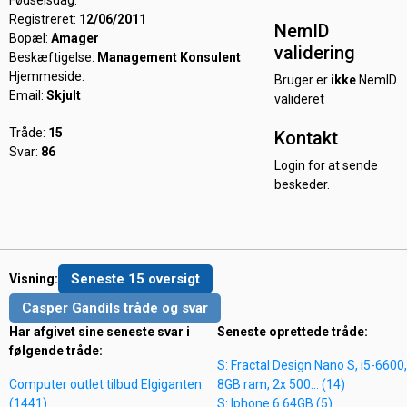
Fødselsdag:
Registreret:
12/06/2011
NemID
Bopæl:
Amager
validering
Beskæftigelse:
Management Konsulent
Hjemmeside:
Bruger er
ikke
NemID
Email:
Skjult
valideret
Tråde:
15
Kontakt
Svar:
86
Login for at sende
beskeder.
Seneste 15 oversigt
Visning:
Casper Gandils tråde og svar
Har afgivet sine seneste svar i
Seneste oprettede tråde:
følgende tråde:
S: Fractal Design Nano S, i5-6600,
Computer outlet tilbud Elgiganten
8GB ram, 2x 500... (14)
(1441)
S: Iphone 6 64GB (5)