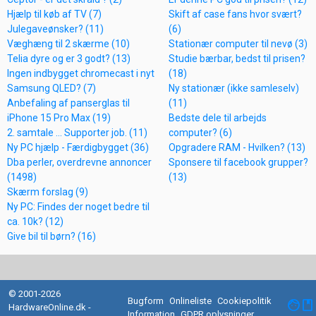
Hjælp til køb af TV (7)
Skift af case fans hvor svært?
Julegaveønsker? (11)
(6)
Væghæng til 2 skærme (10)
Stationær computer til nevø (3)
Telia dyre og er 3 godt? (13)
Studie bærbar, bedst til prisen?
Ingen indbygget chromecast i nyt
(18)
Samsung QLED? (7)
Ny stationær (ikke samleselv)
Anbefaling af panserglas til
(11)
iPhone 15 Pro Max (19)
Bedste dele til arbejds
2. samtale ... Supporter job. (11)
computer? (6)
Ny PC hjælp - Færdigbygget (36)
Opgradere RAM - Hvilken? (13)
Dba perler, overdrevne annoncer
Sponsere til facebook grupper?
(1498)
(13)
Skærm forslag (9)
Ny PC: Findes der noget bedre til
ca. 10k? (12)
Give bil til børn? (16)
© 2001-2026
Bugform
Onlineliste
Cookiepolitik
facebook
HardwareOnline.dk -
Information
GDPR oplysninger