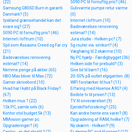
(22)
5090 PC til fornuftig pris? (46)
Samsung G80SD Burn in garanti
Gulvvarme pumpe retur varme
Danmark? (5)
(0)
tyskland grænsehandel kan det
Internet i loftrum (10)
svare sig? (27)
Badeværelses renovering
5090 PC til fornuftig pris? (46)
estimat? (14)
Internet i loftrum (10)
Jura studie - Hvilken pc? (7)
Spil som Assasins Creed og Far cry
5g router via. simkort? (4)
(21)
Væghæng til 2 skærme (10)
Badeværelses renovering
Ny PC hjælp - Færdigbygget (36)
estimat? (14)
Hvilken side for prebuild? (3)
Nemme penge på aktier (65)
Give bil til børn? (16)
HBO Max bliver til Max (72)
20-50% på outlet elgiganten. (8)
Gamer skrivebord (10)
WIFI forstærker til hus? (11)
Hvad har I købt på Black Friday?
Erfaring med Hisense A9G? (4)
(67)
Bedste tv til prisen? (13)
Hvilken mus ? (22)
TV til soveværelset (9)
15k PC, samle selv (6)
Ejerskifteforsikring? (25)
Kontor stol budget 5k (13)
Kan andre hente ens varer? (8)
MMvision gamer pc.
Opgradering af RAM, hvilke? (7)
Opgraderinger? (4)
Ny skærm - Hvilken?! (9)
Ceptor - er det skrald ? (2)
Er denne PC god til prisen? (12)