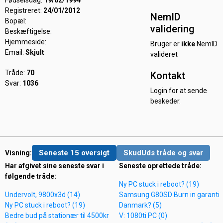
Fødselsdag:
19/02/1994
Registreret:
24/01/2012
NemID
Bopæl:
validering
Beskæftigelse:
Hjemmeside:
Bruger er
ikke
NemID
Email:
Skjult
valideret
Tråde:
70
Kontakt
Svar:
1036
Login for at sende
beskeder.
Seneste 15 oversigt
SkudUds tråde og svar
Visning:
Har afgivet sine seneste svar i
Seneste oprettede tråde:
følgende tråde:
Ny PC stuck i reboot? (19)
Undervolt, 9800x3d (14)
Samsung G80SD Burn in garanti
Ny PC stuck i reboot? (19)
Danmark? (5)
Bedre bud på stationær til 4500kr
V: 1080ti PC (0)