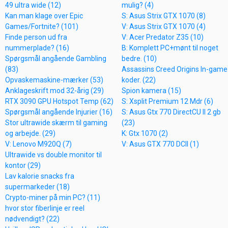
49 ultra wide (12)
mulig? (4)
Kan man klage over Epic
S: Asus Strix GTX 1070 (8)
Games/Fortnite? (101)
V: Asus Strix GTX 1070 (4)
Finde person ud fra
V: Acer Predator Z35 (10)
nummerplade? (16)
B: Komplett PC+mønt til noget
Spørgsmål angående Gambling
bedre. (10)
(83)
Assassins Creed Origins In-game
Opvaskemaskine-mærker (53)
koder. (22)
Anklageskrift mod 32-årig (29)
Spion kamera (15)
RTX 3090 GPU Hotspot Temp (62)
S: Xsplit Premium 12 Mdr (6)
Spørgsmål angående Injurier (16)
S: Asus Gtx 770 DirectCU II 2 gb
Stor ultrawide skærm til gaming
(23)
og arbejde. (29)
K: Gtx 1070 (2)
V: Lenovo M920Q (7)
V: Asus GTX 770 DCII (1)
Ultrawide vs double monitor til
kontor (29)
Lav kalorie snacks fra
supermarkeder (18)
Crypto-miner på min PC? (11)
hvor stor fiberlinje er reel
nødvendigt? (22)