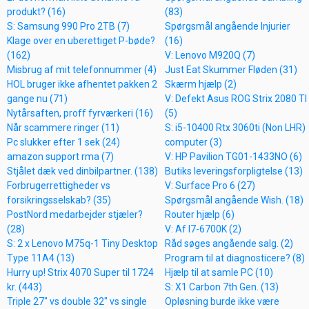
produkt? (16)
(83)
S: Samsung 990 Pro 2TB (7)
Spørgsmål angående Injurier
Klage over en uberettiget P-bøde?
(16)
(162)
V: Lenovo M920Q (7)
Misbrug af mit telefonnummer (4)
Just Eat Skummer Fløden (31)
HOL bruger ikke afhentet pakken 2
Skærm hjælp (2)
gange nu (71)
V: Defekt Asus ROG Strix 2080 TI
Nytårsaften, proff fyrværkeri (16)
(5)
Når scammere ringer (11)
S: i5-10400 Rtx 3060ti (Non LHR)
Pc slukker efter 1 sek (24)
computer (3)
amazon support rma (7)
V: HP Pavilion TG01-1433NO (6)
Stjålet dæk ved dinbilpartner. (138)
Butiks leveringsforpligtelse (13)
Forbrugerrettigheder vs
V: Surface Pro 6 (27)
forsikringsselskab? (35)
Spørgsmål angående Wish. (18)
PostNord medarbejder stjæler?
Router hjælp (6)
(28)
V: Af I7-6700K (2)
S: 2 x Lenovo M75q-1 Tiny Desktop
Råd søges angående salg. (2)
Type 11A4 (13)
Program til at diagnosticere? (8)
Hurry up! Strix 4070 Super til 1724
Hjælp til at samle PC (10)
kr. (443)
S: X1 Carbon 7th Gen. (13)
Triple 27" vs double 32" vs single
Opløsning burde ikke være