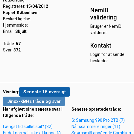
Fødselsdag:
Registreret:
15/04/2012
NemID
Bopæl:
København
validering
Beskæftigelse:
Hjemmeside:
Bruger er NemID
Email:
Skjult
valideret
Tråde:
57
Kontakt
Svar:
372
Login for at sende
beskeder.
Seneste 15 oversigt
Visning:
Jinxx-KBHs tråde og svar
Har afgivet sine seneste svar i
Seneste oprettede tråde:
følgende tråde:
S: Samsung 990 Pro 2TB (7)
Længst tid spillet spil? (32)
Når scammere ringer (11)
Er det normalt ikke at kunne få
Spørgsmål angående Gambling