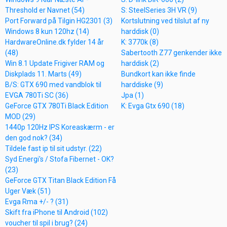
Threshold er Navnet (54)
S: SteelSeries 3H VR (9)
Port Forward på Tilgin HG2301 (3)
Kortslutning ved tilslut af ny
Windows 8 kun 120hz (14)
harddisk (0)
HardwareOnline.dk fylder 14 år
K: 3770k (8)
(48)
Sabertooth Z77 genkender ikke
Win 8.1 Update Frigiver RAM og
harddisk (2)
Diskplads 11. Marts (49)
Bundkort kan ikke finde
B/S: GTX 690 med vandblok til
harddiske (9)
EVGA 780Ti SC (36)
Jpa (1)
GeForce GTX 780Ti Black Edition
K: Evga Gtx 690 (18)
MOD (29)
1440p 120Hz IPS Koreaskærm - er
den god nok? (34)
Tildele fast ip til sit udstyr. (22)
Syd Energi's / Stofa Fibernet - OK?
(23)
GeForce GTX Titan Black Edition Få
Uger Væk (51)
Evga Rma +/- ? (31)
Skift fra iPhone til Android (102)
voucher til spil i brug? (24)