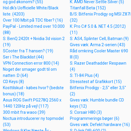
og god økonomi? (55)
K: AMD Never Settle Silver (5)
Hol.dk's Uofficielle White/Black
Titanfall Beta (152)
liste. (4203)
B/S: Bitfenix Prodigy og MSI Z87I
Over 100 Mbit på TDC fiber? (16)
(32)
PayPal - Limited med over 10.000
K: Pro C# 5.0 & .NET 4.5 (2012)
(88)
(11)
S: BenQ 2420t + Nvidia 3d vision 2
S: AS4, Splinter Cell, Batman (9)
(19)
Gives væk: Arma 2-serien (43)
SCooter fra T hansen? (19)
Råd omkring Cooler Master 690
Ser i The Blacklist (44)
III (0)
VPN Connection error 800 (14)
S: Razer Deathadder Respawn
Noget der smager godt til om
(4)
natten :D (64)
S: TI-84 Plus (4)
CD Keys (8)
Stresstest af Grafikkort (15)
Kosttilskud - købes hvor? (bedste
Bitfenix Prodigy - 2,5" eller 3,5"
bonus) (18)
(2)
Asus ROG Swift PG278Q 2560 x
Gives væk: Humble bundle CD
1440 120Hz på vej! (117)
keys (12)
300 mbit fra waoo (39)
S: Corsair H80 (3)
Noctua introducerer ny topmodel
Programmerings bøger (6)
(53)
Gives væk: Defekt hardware (16)
Windows 9 Klar Næste År -
S: D-link DIR-600 (2)