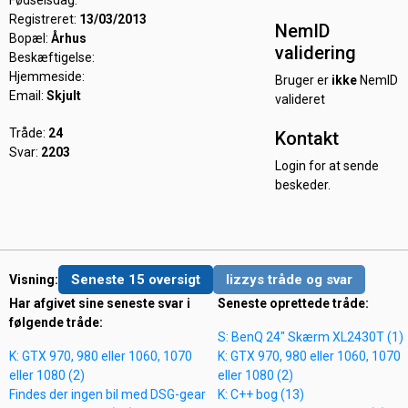
Fødselsdag:
Registreret:
13/03/2013
NemID
Bopæl:
Århus
validering
Beskæftigelse:
Hjemmeside:
Bruger er
ikke
NemID
Email:
Skjult
valideret
Tråde:
24
Kontakt
Svar:
2203
Login for at sende
beskeder.
Seneste 15 oversigt
lizzys tråde og svar
Visning:
Har afgivet sine seneste svar i
Seneste oprettede tråde:
følgende tråde:
S: BenQ 24" Skærm XL2430T (1)
K: GTX 970, 980 eller 1060, 1070
K: GTX 970, 980 eller 1060, 1070
eller 1080 (2)
eller 1080 (2)
Findes der ingen bil med DSG-gear
K: C++ bog (13)