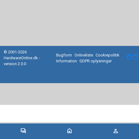
© 2001-2026
Bugform
Onlineliste
Cookiepolitik
facebook
HardwareOnline.dk -
Information
GDPR oplysninger
version 2.0.0
forum
home
person