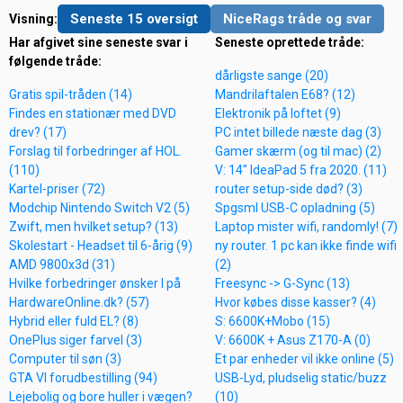
Seneste 15 oversigt
NiceRags tråde og svar
Visning:
Har afgivet sine seneste svar i
Seneste oprettede tråde:
følgende tråde:
dårligste sange (20)
Gratis spil-tråden (14)
Mandrilaftalen E68? (12)
Findes en stationær med DVD
Elektronik på loftet (9)
drev? (17)
PC intet billede næste dag (3)
Forslag til forbedringer af HOL.
Gamer skærm (og til mac) (2)
(110)
V: 14" IdeaPad 5 fra 2020. (11)
Kartel-priser (72)
router setup-side død? (3)
Modchip Nintendo Switch V2 (5)
Spgsml USB-C opladning (5)
Zwift, men hvilket setup? (13)
Laptop mister wifi, randomly! (7)
Skolestart - Headset til 6-årig (9)
ny router. 1 pc kan ikke finde wifi
AMD 9800x3d (31)
(2)
Hvilke forbedringer ønsker I på
Freesync -> G-Sync (13)
HardwareOnline.dk? (57)
Hvor købes disse kasser? (4)
Hybrid eller fuld EL? (8)
S: 6600K+Mobo (15)
OnePlus siger farvel (3)
V: 6600K + Asus Z170-A (0)
Computer til søn (3)
Et par enheder vil ikke online (5)
GTA VI forudbestilling (94)
USB-Lyd, pludselig static/buzz
Lejebolig og bore huller i vægen?
(10)