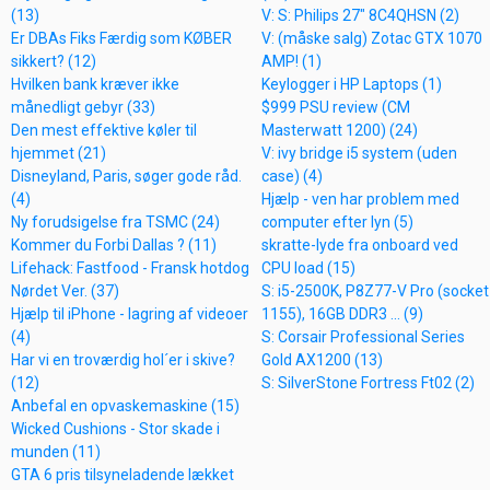
(13)
V: S: Philips 27" 8C4QHSN (2)
Er DBAs Fiks Færdig som KØBER
V: (måske salg) Zotac GTX 1070
sikkert? (12)
AMP! (1)
Hvilken bank kræver ikke
Keylogger i HP Laptops (1)
månedligt gebyr (33)
$999 PSU review (CM
Den mest effektive køler til
Masterwatt 1200) (24)
hjemmet (21)
V: ivy bridge i5 system (uden
Disneyland, Paris, søger gode råd.
case) (4)
(4)
Hjælp - ven har problem med
Ny forudsigelse fra TSMC (24)
computer efter lyn (5)
Kommer du Forbi Dallas ? (11)
skratte-lyde fra onboard ved
Lifehack: Fastfood - Fransk hotdog
CPU load (15)
Nørdet Ver. (37)
S: i5-2500K, P8Z77-V Pro (socket
Hjælp til iPhone - lagring af videoer
1155), 16GB DDR3 ... (9)
(4)
S: Corsair Professional Series
Har vi en troværdig hol´er i skive?
Gold AX1200 (13)
(12)
S: SilverStone Fortress Ft02 (2)
Anbefal en opvaskemaskine (15)
Wicked Cushions - Stor skade i
munden (11)
GTA 6 pris tilsyneladende lækket