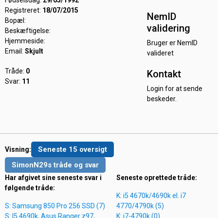
Fødselsdag:
29/05/1992
Registreret:
18/07/2015
NemID
Bopæl:
validering
Beskæftigelse:
Hjemmeside:
Bruger er NemID
Email:
Skjult
valideret
Tråde:
0
Kontakt
Svar:
11
Login for at sende
beskeder.
Seneste 15 oversigt
Visning:
SimonN29s tråde og svar
Har afgivet sine seneste svar i
Seneste oprettede tråde:
følgende tråde:
K: i5 4670k/4690k el. i7
S: Samsung 850 Pro 256 SSD (7)
4770/4790k (5)
S: I5 4690k, Asus Ranger z97,
K: i7-4790k (0)