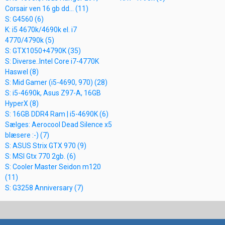
Corsair ven 16 gb dd... (11)
S: G4560 (6)
K: i5 4670k/4690k el. i7
4770/4790k (5)
S: GTX1050+4790K (35)
S: Diverse..Intel Core i7-4770K
Haswel (8)
S: Mid Gamer (i5-4690, 970) (28)
S: i5-4690k, Asus Z97-A, 16GB
HyperX (8)
S: 16GB DDR4 Ram | i5-4690K (6)
Sælges: Aerocool Dead Silence x5
blæsere :-) (7)
S: ASUS Strix GTX 970 (9)
S: MSI Gtx 770 2gb. (6)
S: Cooler Master Seidon m120
(11)
S: G3258 Anniversary (7)