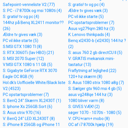
Safepoint-venneliste V2 (77)
S: gratis! tv og pc (4)
S: PC - i7 8700k og msi 1080ti (4)
Ældre tv gives væk (3)
S: gratis! tv og pc (4)
PC vil ikke starte (5)
144hz på Benq XL2411 monitor??
PC opstartsproblemer (7)
(26)
Asus vg279qm 280 hz (3)
Ældre tv gives væk (3)
K: Lenovo thinkpads (4)
PC vil ikke starte (5)
Benq xl2430-b (xl2430) 144 hz ?
S:MSI GTX 1080 TI (8)
(2)
S: RTX 3060Ti (lav HBO) (21)
S: asus 760 2 gb directCU II (5)
S: MSI 2070 Super (12)
V: GRATIS mekanisk mini-
V:MSI GTX 1080 ti 11 GB (5)
tastatur (13)
S: Gigabyte GeForce RTX 3070
Fraflytning af lejlighed (22)
Eagle OC 8GB (9)
120+ hz skærm (8)
Hol.dk's Uofficielle White/Black liste
S: Asus 1080 strix 1080 a8g (7)
V2 (4523)
S: Sælger gtx 960 msi 4 gb (5)
PC opstartsproblemer (7)
asus vg248qe 144 hz (3)
S: BenQ 24" Skærm XL2430T (1)
1080 bliver varm (8)
S: Iphone Xs 256GB Sort (6)
S: GIVES VÆK! (2)
S: Asus strix 970 (16)
søger 1070 - 1070ti - 1080 (5)
V: BenQ 24" LED XL2430T (8)
V: CPU+ram+ mobo (8)
S: iPhone 8 256GB og iPhone 11
OC af i7 8700k hjælp (19)