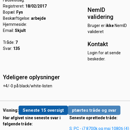
Fødselsdag:
Registreret:
18/02/2017
NemID
Bopæl:
Fyn
validering
Beskæftigelse:
arbejde
Hjemmeside:
Bruger er
ikke
NemID
Email:
Skjult
valideret
Tråde:
7
Kontakt
Svar:
135
Login for at sende
beskeder.
Ydeligere oplysninger
+4/-0 på black/white-listen
Seneste 15 oversigt
ptærtes tråde og svar
Visning:
Har afgivet sine seneste svar i
Seneste oprettede tråde:
følgende tråde:
S: PC - i7 8700k og msi 1080ti (4)