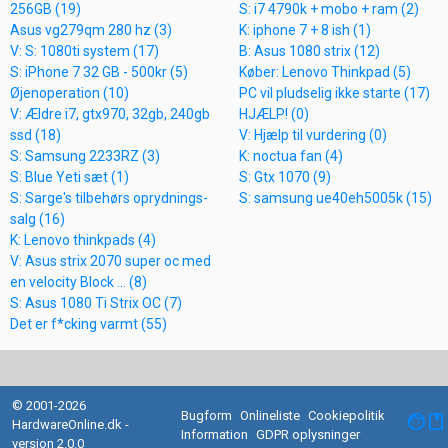
256GB (19)
S: i7 4790k + mobo + ram (2)
Asus vg279qm 280 hz (3)
K: iphone 7 + 8 ish (1)
V: S: 1080ti system (17)
B: Asus 1080 strix (12)
S: iPhone 7 32 GB - 500kr (5)
Køber: Lenovo Thinkpad (5)
Øjenoperation (10)
PC vil pludselig ikke starte (17)
V: Ældre i7, gtx970, 32gb, 240gb
HJÆLP! (0)
ssd (18)
V: Hjælp til vurdering (0)
S: Samsung 2233RZ (3)
K: noctua fan (4)
S: Blue Yeti sæt (1)
S: Gtx 1070 (9)
S: Sarge's tilbehørs oprydnings-
S: samsung ue40eh5005k (15)
salg (16)
K: Lenovo thinkpads (4)
V: Asus strix 2070 super oc med
en velocity Block ... (8)
S: Asus 1080 Ti Strix OC (7)
Det er f*cking varmt (55)
© 2001-2026
Bugform
Onlineliste
Cookiepolitik
facebook
HardwareOnline.dk -
Information
GDPR oplysninger
version 2.0.0