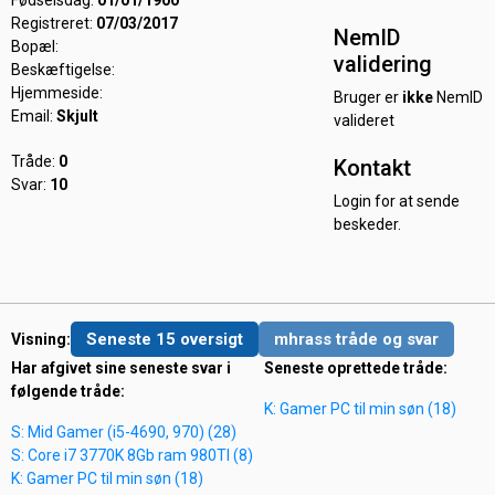
Fødselsdag:
01/01/1900
Registreret:
07/03/2017
NemID
Bopæl:
validering
Beskæftigelse:
Hjemmeside:
Bruger er
ikke
NemID
Email:
Skjult
valideret
Tråde:
0
Kontakt
Svar:
10
Login for at sende
beskeder.
Seneste 15 oversigt
mhrass tråde og svar
Visning:
Har afgivet sine seneste svar i
Seneste oprettede tråde:
følgende tråde:
K: Gamer PC til min søn (18)
S: Mid Gamer (i5-4690, 970) (28)
S: Core i7 3770K 8Gb ram 980TI (8)
K: Gamer PC til min søn (18)