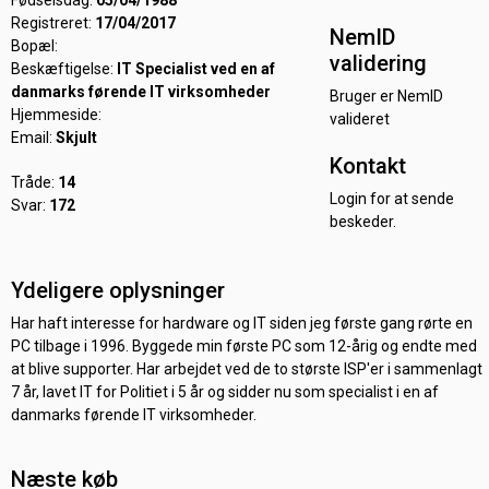
Fødselsdag:
05/04/1988
Registreret:
17/04/2017
NemID
Bopæl:
validering
Beskæftigelse:
IT Specialist ved en af
danmarks førende IT virksomheder
Bruger er NemID
Hjemmeside:
valideret
Email:
Skjult
Kontakt
Tråde:
14
Login for at sende
Svar:
172
beskeder.
Ydeligere oplysninger
Har haft interesse for hardware og IT siden jeg første gang rørte en
PC tilbage i 1996. Byggede min første PC som 12-årig og endte med
at blive supporter. Har arbejdet ved de to største ISP'er i sammenlagt
7 år, lavet IT for Politiet i 5 år og sidder nu som specialist i en af
danmarks førende IT virksomheder.
Næste køb