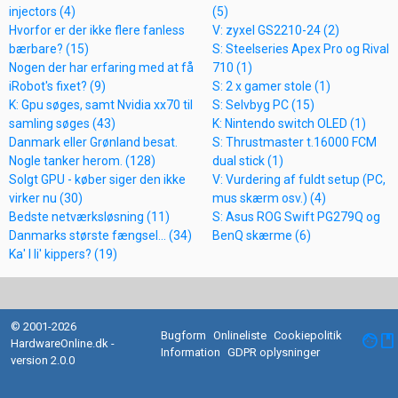
injectors (4)
(5)
Hvorfor er der ikke flere fanless
V: zyxel GS2210-24 (2)
bærbare? (15)
S: Steelseries Apex Pro og Rival
Nogen der har erfaring med at få
710 (1)
iRobot's fixet? (9)
S: 2 x gamer stole (1)
K: Gpu søges, samt Nvidia xx70 til
S: Selvbyg PC (15)
samling søges (43)
K: Nintendo switch OLED (1)
Danmark eller Grønland besat.
S: Thrustmaster t.16000 FCM
Nogle tanker herom. (128)
dual stick (1)
Solgt GPU - køber siger den ikke
V: Vurdering af fuldt setup (PC,
virker nu (30)
mus skærm osv.) (4)
Bedste netværksløsning (11)
S: Asus ROG Swift PG279Q og
Danmarks største fængsel... (34)
BenQ skærme (6)
Ka' I li' kippers? (19)
© 2001-2026
Bugform
Onlineliste
Cookiepolitik
facebook
HardwareOnline.dk -
Information
GDPR oplysninger
version 2.0.0