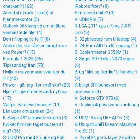
checken? (162)
iRobot's fixet? (9)
Anbefal et rack (-skab) til
Simracers unite? (0)
hjemmekontor (5)
V: UDM Pro (7)
Outlook 365 lang tid om at åbne
K: LGA 2011 cpu (i7) og DDR3
vedhæftede filer (4)
ram (6)
Don't flipping lie to IT (8)
S: 32gb laptop ram til laptop (4)
Andre der har fået en brugt vare
S: 240mm AIO fra ID-cooling (1)
ved Power? (15)
S: Coolermaster G550M (1)
Formula 1 2026 (36)
K: Søger 2070 eller 2070 super
Tipssøndag: Iran (78)
(6)
Hvilken mayonnaise sværger du
Brug "fiks og færdig" til handler?
til? (40)
(9)
Power - går jeg i for små sko? (23)
K: billigt SFF bundkort med
Hjælp til hjemmenetværk nyt hus
processor (4)
(17)
V: Geforce GTX 970 (6)
Valg af wireless headset (19)
V: Realistisk prisniveau vurdering
Lån uden om banken (24)
(1)
K: Søger 49" ultrawide skærm (3)
K: UDM Pro og U6+ AP'er (3)
hvilket film har taget pusten af
K: Ubiquiti UniFi Dream Machine
dig? (36)
Pro SE (1)
S: UDM Pro med 2 x u6+ og PoE
S: Zyxel 24 ports layer 2 switch