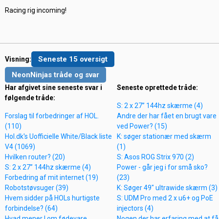
Racing rig incoming!
Seneste 15 oversigt
Visning:
NeonNinjas tråde og svar
Har afgivet sine seneste svar i
Seneste oprettede tråde:
følgende tråde:
S: 2 x 27” 144hz skærme (4)
Forslag til forbedringer af HOL.
Andre der har fået en brugt vare
(110)
ved Power? (15)
Hol.dk's Uofficielle White/Black liste
K: søger stationær med skærm
V4 (1069)
(1)
Hvilken router? (20)
S: Asos ROG Strix 970 (2)
S: 2 x 27” 144hz skærme (4)
Power - går jeg i for små sko?
Forbedring af mit internet (19)
(23)
Robotstøvsuger (39)
K: Søger 49" ultrawide skærm (3)
Hvem sidder på HOLs hurtigste
S: UDM Pro med 2 x u6+ og PoE
forbindelse? (64)
injectors (4)
Hvad mener I om fødevare
Nogen der har erfaring med at få