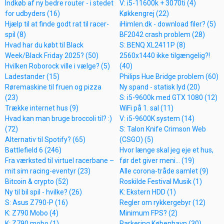
Indkøb af ny bedre router - i stedet
V: i5-11600k + 3070ti (4)
for udbyders (16)
Køkkengrej (22)
Hjælp til at finde godt rat til racer-
iHimlen.dk - download filer? (5)
spil (8)
BF2042 crash problem (28)
Hvad har du købt til Black
S: BENQ XL2411P (8)
Week/Black Friday 2025? (50)
2560x1440 ikke tilgængelig?!
Hvilken Roborock ville i vælge? (5)
(40)
Ladestander (15)
Philips Hue Bridge problem (60)
Røremaskine til fruen og pizza
Ny spand - statisk lyd (20)
(23)
S: i5-9600k med GTX 1080 (12)
Trække internet hus (9)
WiFi på 1. sal (11)
Hvad kan man bruge broccoli til? :)
V: i5-9600K system (14)
(72)
S: Talon Knife Crimson Web
Alternativ til Spotify? (65)
(CSGO) (5)
Battlefield 6 (246)
Hvor længe skal jeg eje et hus,
Fra værksted til virtuel racerbane –
før det giver meni... (19)
mit sim racing-eventyr (23)
Alle corona-tråde samlet (9)
Bitcoin & crypto (52)
Roskilde Festival Musik (1)
Ny til bil spil - hvilke? (26)
K: Ekstern HDD (1)
S: Asus Z790-P (16)
Regler om rykkergebyr (12)
K: Z790 Mobo (4)
Minimum FPS? (2)
K: Z790 mobo (1)
Parkering København (30)