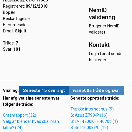
Fødselsdag:
01/01/1900
Registreret:
09/12/2018
NemID
Bopæl:
validering
Beskæftigelse:
Hjemmeside:
Bruger er NemID
Email:
Skjult
valideret
Tråde:
7
Kontakt
Svar:
101
Login for at sende
beskeder.
Seneste 15 oversigt
ivan500s tråde og svar
Visning:
Har afgivet sine seneste svar i
Seneste oprettede tråde:
følgende tråde:
Trække internet hus (9)
Crashrapport (32)
S: Asus Z790-P (16)
Valg af blender hvad skal man
S: i7-14700KF + 4070ti (1)
købe? (24)
S: i5-11600k PC (12)