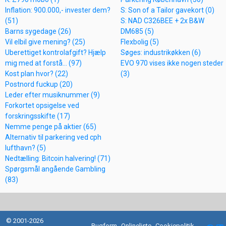
Inflation: 900.000,- invester dem?
S: Son of a Tailor gavekort (0)
(51)
S: NAD C326BEE + 2x B&W
Barns sygedage (26)
DM685 (5)
Vil elbil give mening? (25)
Flexbolig (5)
Uberettiget kontrolafgift? Hjælp
Søges: industrikøkken (6)
mig med at forstå... (97)
EVO 970 vises ikke nogen steder
Kost plan hvor? (22)
(3)
Postnord fuckup (20)
Leder efter musiknummer (9)
Forkortet opsigelse ved
forskringsskifte (17)
Nemme penge på aktier (65)
Alternativ til parkering ved cph
lufthavn? (5)
Nedtælling: Bitcoin halvering! (71)
Spørgsmål angående Gambling
(83)
© 2001-2026
Bugform
Onlineliste
Cookiepolitik