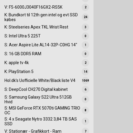
V: F5-6000J3040F16GX2-RS5K
2
K: Bundkort til 12th gen intel og evt SSD
24
købes
K: Steelseries Apex TKL Wrist Rest
3
S: Intel Ultra 5 225T
0
S: Acer Aspire Lite AL14-32P-C0HG 14"
1
S: 16 GB DDR5 RAM
0
K: apple tv 4k
2
K: PlayStation 5
14
Hol.dk's Uofficielle White/Black liste V4
1069
S: DeepCool CH270 Digital kabinet
6
S: Samsung Galaxy S22 Ultra 512GB
0
Hvid
S: MSI GeForce RTX 5070ti GAMING TRIO
8
OC
S: 4 x Seagate Nytro 3332 3,84 TB SAS
1
SSD
V: Stationær - Grafikkort - Ram
7