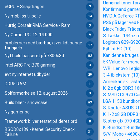
Uoriginal toner far
eGPU + Snapdragon
7
Konfirmand gamer
NVIDIA GeForce RT
Ny mobilos til polle
14
PS5 på lager ved El
Hurtig Corsair RMA Service - Ram
3
Black Friday Tråde
Ny Gamer PC. 12-14.000
9
S: Lækker 144hz m
Logitech G29-G920
problemer med bærbar, giver lidt penge
17
for hjælp
Køb af HD (10)
Kan denne bruges ti
Nyt build basseret på 7800x3d
82
5K Value for mone
Intel ARC Pro B70 gaming
3
V/B : Lenovo Legio
evt ny internet udbyder
3-4 tb ekstern (10)
20
Amerikanisk Tastat
DDR5 RAM
11
K: 2 x 8gb DDR3 1
Solformørkelse 12. august 2026
3
S: MSI GTX 970 Ga
LGA 1150 bundkort
Build blær - showcase
97
S: Router ASUS RT
Ny gamer pc
21
K: 1-2 x8 GB DDR3 
S: strix gtx 970 4G
Framework bliver testet på deres ord
8
K: Bundkort Bundl
BSOD0x139 - Kernel Security Check
31
S/V: Mobo / 4690k
Failure