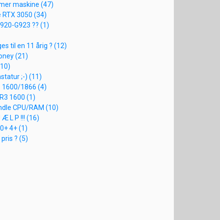
mer maskine (47)
 RTX 3050 (34)
920-G923 ?? (1)
s til en 11 årig ? (12)
oney (21)
(10)
tatur ;-) (11)
3 1600/1866 (4)
DR3 1600 (1)
undle CPU/RAM (10)
 Æ L P !!! (16)
70+ 4+ (1)
pris ? (5)