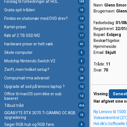
Forslag til forbedringer af HOL.
109
Navn:
Glenn Smor
Gratis spil-tråden
13
Brugernavn:
Glen
Findes en stationær med DVD drev?
14
Fødselsdag:
01/08
Kartel-priser
72
Registreret:
22/01
Bopæl:
Esbjerg
Køb af 2 TB SSD M2
17
Beskæftigelse:
hardware priser er helt væk
41
Hjemmeside:
Email:
Skjult
Skole computer
5
Modchip Nintendo Switch V2
5
Tråde:
11
Zwift, men hvilket setup?
Svar:
70
13
Compumail rma advarsel
24
Upgrade af ssd på lenovo laptop ?
12
Senest
Visning:
Office til macOS som ikke er sub.
12
baseret
Har afgivet sine s
Tilbud tråd
416
Ny Lenovo til 1500.
GIGABYTE RTX 3070 Ti GAMING OC 8GB
13
opgradering
Voksenkontrol (21
Hol.dk's Uofficiell
Søger RGB hub og RGB fans
0