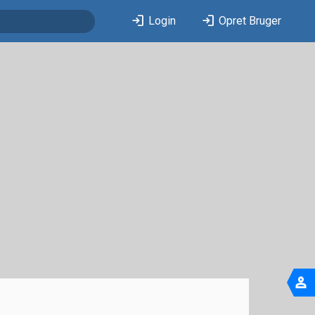
login
login
Login
Opret Bruger
person