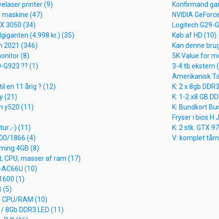
velaser printer (9)
Konfirmand ga
 maskine (47)
NVIDIA GeForce
X 3050 (34)
Logitech G29-G
giganten (4.998 kr.) (35)
Køb af HD (10)
n 2021 (346)
Kan denne bruge
onitor (8)
5K Value for m
-G923 ?? (1)
3-4 tb ekstern 
Amerikanisk Tas
l en 11 årig ? (12)
K: 2 x 8gb DDR
y (21)
K: 1-2 x8 GB D
n y520 (11)
K: Bundkort B
Fryser i bios H J
ur ;-) (11)
K: 2 stk. GTX 9
600/1866 (4)
V: komplet tårn 
ming 4GB (8)
, CPU, masser af ram (17)
-AC66U (10)
1600 (1)
B (5)
e CPU/RAM (10)
 / 8Gb DDR3 LED (11)