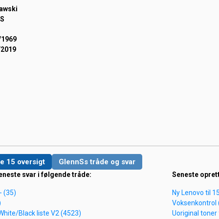
awski
nS
/1969
/2019
e 15 oversigt
GlennSs tråde og svar
eneste svar i følgende tråde:
Seneste opret
- (35)
Ny Lenovo til 1
)
Voksenkontrol 
e White/Black liste V2 (4523)
Uoriginal toner 