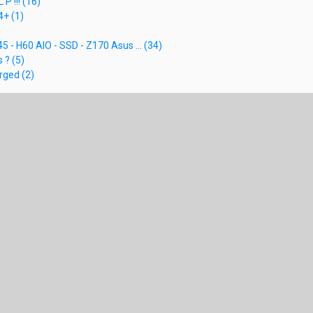
 P !!! (16)
4+ (1)
45 - H60 AIO - SSD - Z170 Asus ... (34)
 ? (5)
rged (2)