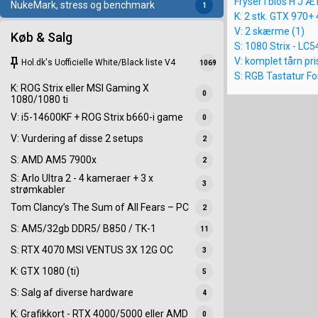
Fryser i bios H J Æ L
NukeMark, stress og benchmark
1
K: 2 stk. GTX 970+ 
V: 2 skærme (1)
Køb & Salg
S: 1080 Strix - LC5
keep
V: komplet tårn pris
Hol.dk's Uofficielle White/Black liste V4
1069
S: RGB Tastatur Fo
K: ROG Strix eller MSI Gaming X
0
1080/1080 ti
V: i5-14600KF + ROG Strix b660-i game
0
V: Vurdering af disse 2 setups
2
S: AMD AM5 7900x
2
S: Arlo Ultra 2 - 4 kameraer + 3 x
3
strømkabler
Tom Clancy’s The Sum of All Fears – PC
2
S: AM5/32gb DDR5/ B850 / TK-1
11
S: RTX 4070 MSI VENTUS 3X 12G OC
3
K: GTX 1080 (ti)
5
S: Salg af diverse hardware
4
K: Grafikkort - RTX 4000/5000 eller AMD
0