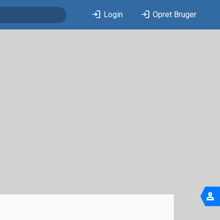
login
login
Login
Opret Bruger
person