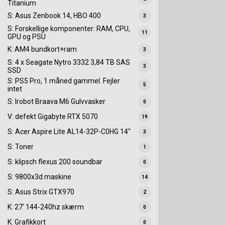
Titanium
S: Asus Zenbook 14, HBO 400
3
S: Forskellige komponenter: RAM, CPU,
11
GPU og PSU
K: AM4 bundkort+ram
3
S: 4 x Seagate Nytro 3332 3,84 TB SAS
3
SSD
S: PS5 Pro, 1 måned gammel. Fejler
5
intet
S: Irobot Braava M6 Gulvvasker
0
V: defekt Gigabyte RTX 5070
19
S: Acer Aspire Lite AL14-32P-C0HG 14"
3
S: Toner
1
S: klipsch flexus 200 soundbar
0
S: 9800x3d maskine
14
S: Asus Strix GTX970
2
K: 27' 144-240hz skærm
0
K: Grafikkort
0