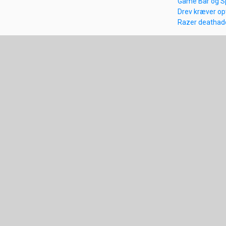
Game Bar og Spi
Drev kræver op
Razer deathadd