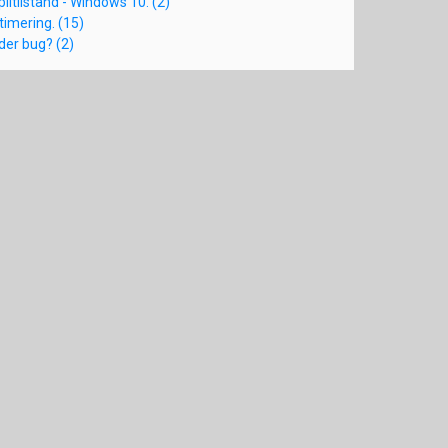
ltilstand - Windows 10. (2)
timering. (15)
er bug? (2)