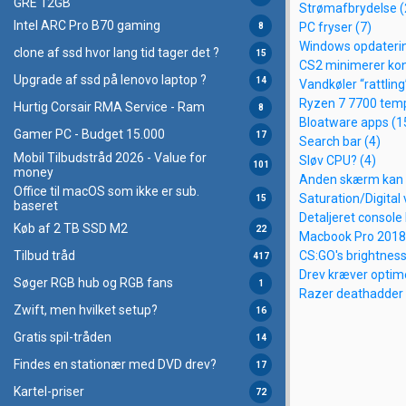
GRE 12GB
Strømafbrydelse (
Intel ARC Pro B70 gaming
PC fryser (7)
8
Windows opdaterin
clone af ssd hvor lang tid tager det ?
15
CS2 minimerer kon
Upgrade af ssd på lenovo laptop ?
14
Vandkøler “rattling
Ryzen 7 7700 temp
Hurtig Corsair RMA Service - Ram
8
Bloatware apps (1
Gamer PC - Budget 15.000
17
Search bar (4)
Mobil Tilbudstråd 2026 - Value for
Sløv CPU? (4)
101
money
Anden skærm kan i
Office til macOS som ikke er sub.
Saturation/Digital 
15
baseret
Detaljeret console 
Køb af 2 TB SSD M2
22
Macbook Pro 2018
CS:GO's brightness
Tilbud tråd
417
Drev kræver optime
Søger RGB hub og RGB fans
1
Razer deathadder 
Zwift, men hvilket setup?
16
Gratis spil-tråden
14
Findes en stationær med DVD drev?
17
Kartel-priser
72