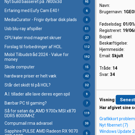
Nyt build basseret på 7800x3d
95
Navn:
Erfaring med Eufy Cam E40 !
6
Brugernavn:
1GEO
MediaCurator - Frigiv dyrbar disk plads
0
Fødselsdag:
01/01
Usb blu-ray afspiller
51
Registreret:
19/06
Bopæl:
CPU køler mod magnet skruer
27
Beskæftigelse:
Forslag til forbedringer af HOL.
112
Hjemmeside:
Mobil Tilbudstråd 2024 - Value for
Email:
Skjult
192
money
Skole computer
15
Tråde:
14
Svar:
34
hardware priser er helt væk
42
Står det skidt til på HOL?
32
A.I. tillader alle lave deres egen spil
9
Senest
Visning:
Bærbar PC til gaming?
7
Har afgivet sine s
Så for satan da ,AMD 9700x MSI x870
119
DDR5 8000MHZ
Grafikkort problem
Compumail rma advarsel
30
Nyt fibernet (7)
Sapphire PULSE AMD Radeon RX 9070
Windows Update 2
5