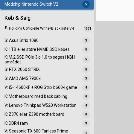
Modchip Nintendo Switch V2
5
Køb & Salg
keep
Hol.dk's Uofficielle White/Black liste V4
1071
S: Asus Strix 1080
3
K: 1TB eller støre NVME SSD købes
5
K: M.2 SSD PCIe 3.o 1.0 tb søges i KBH
5
området
S: RTX 2060 STRIX
5
S: AMD AM5 7900x
3
V: i5-14600KF + ROG Strix b660-i game
4
K: Motherboard med back cabling
0
V: Lenovo Thinkpad W520 Workstation
4
K: Z370 eller Z390 motherboard
0
K: DDR4 ram
3
V: Seasonic TX 600 Fanless Prime
2