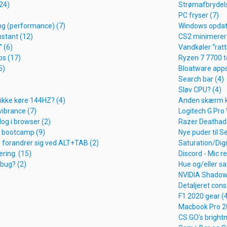
24)
Strømafbrydels
PC fryser (7)
g (performance) (7)
Windows opdat
stant (12)
CS2 minimerer 
” (6)
Vandkøler “rattl
s (17)
Ryzen 7 7700 
5)
Bloatware apps
Search bar (4)
Sløv CPU? (4)
kke køre 144HZ? (4)
Anden skærm k
vibrance (7)
Logitech G Pro 
log i browser (2)
Razer Deathadde
 bootcamp (9)
Nye puder til 
 forandrer sig ved ALT+TAB (2)
Saturation/Digi
ring. (15)
Discord - Mic re
bug? (2)
Hue og/eller sat
NVIDIA Shadow
Detaljeret cons
F1 2020 gear (
Macbook Pro 2
CS:GO's bright