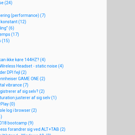
e (24)
ering (performance) (7)
konstant (12)
ing” (6)
temps (17)
 (15)
an ikke køre 144HZ? (4)
Wireless Headset - static noise (4)
r DPI fejl (2)
Sennheiser GAME ONE (2)
tal vibrance (7)
gistrerer af sig selv? (2)
uration justerer af sig selv (1)
Play (0)
ole log i browser (2)
4)
018 bootcamp (9)
ness forandrer sig ved ALT+TAB (2)