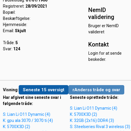
Fødselsdag:
01/01/1900
Registreret:
28/09/2021
NemID
Bopæl:
validering
Beskæftigelse:
Hjemmeside:
Bruger er NemID
Email:
Skjult
valideret
Tråde:
5
Kontakt
Svar:
124
Login for at sende
beskeder.
Seneste 15 oversigt
rAnderss tråde og svar
Visning:
Har afgivet sine seneste svar i
Seneste oprettede tråde:
følgende tråde:
S: Lian Li O11 Dynamic (4)
S: Lian Li O11 Dynamic (4)
K: 5700X3D (2)
K: gpu ala 3070 / 3070 ti (4)
K: 32GB (2x16) DDR4 (3)
K: 5700X3D (2)
S: Steelseries Rival 3 wireless (3)