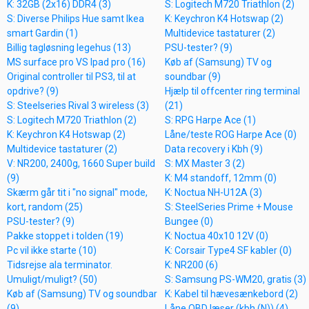
K: 32GB (2x16) DDR4 (3)
S: Logitech M720 Triathlon (2)
S: Diverse Philips Hue samt Ikea
K: Keychron K4 Hotswap (2)
smart Gardin (1)
Multidevice tastaturer (2)
Billig tagløsning legehus (13)
PSU-tester? (9)
MS surface pro VS Ipad pro (16)
Køb af (Samsung) TV og
Original controller til PS3, til at
soundbar (9)
opdrive? (9)
Hjælp til offcenter ring terminal
S: Steelseries Rival 3 wireless (3)
(21)
S: Logitech M720 Triathlon (2)
S: RPG Harpe Ace (1)
K: Keychron K4 Hotswap (2)
Låne/teste ROG Harpe Ace (0)
Multidevice tastaturer (2)
Data recovery i Kbh (9)
V: NR200, 2400g, 1660 Super build
S: MX Master 3 (2)
(9)
K: M4 standoff, 12mm (0)
Skærm går tit i "no signal" mode,
K: Noctua NH-U12A (3)
kort, random (25)
S: SteelSeries Prime + Mouse
PSU-tester? (9)
Bungee (0)
Pakke stoppet i tolden (19)
K: Noctua 40x10 12V (0)
Pc vil ikke starte (10)
K: Corsair Type4 SF kabler (0)
Tidsrejse ala terminator.
K: NR200 (6)
Umuligt/muligt? (50)
S: Samsung PS-WM20, gratis (3)
Køb af (Samsung) TV og soundbar
K: Kabel til hævesænkebord (2)
(9)
Låne OBD læser (kbh (N)) (4)