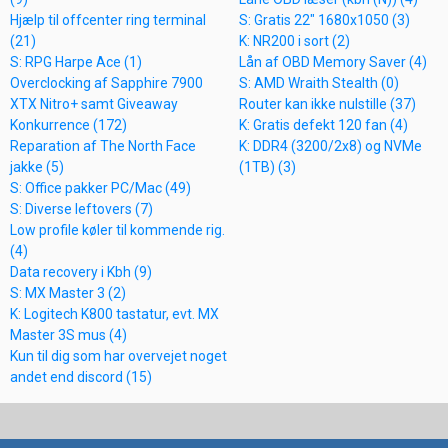
Hjælp til offcenter ring terminal
S: Gratis 22" 1680x1050 (3)
(21)
K: NR200 i sort (2)
S: RPG Harpe Ace (1)
Lån af OBD Memory Saver (4)
Overclocking af Sapphire 7900
S: AMD Wraith Stealth (0)
XTX Nitro+ samt Giveaway
Router kan ikke nulstille (37)
Konkurrence (172)
K: Gratis defekt 120 fan (4)
Reparation af The North Face
K: DDR4 (3200/2x8) og NVMe
jakke (5)
(1TB) (3)
S: Office pakker PC/Mac (49)
S: Diverse leftovers (7)
Low profile køler til kommende rig.
(4)
Data recovery i Kbh (9)
S: MX Master 3 (2)
K: Logitech K800 tastatur, evt. MX
Master 3S mus (4)
Kun til dig som har overvejet noget
andet end discord (15)