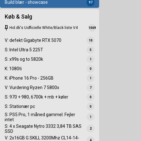
Build blær - showcase
97
Køb & Salg
keep
Hol.dk's Uofficielle White/Black liste V4
1069
V: defekt Gigabyte RTX 5070
10
S: Intel Ultra 5 225T
5
S: x99s og to 5820k
1
K: 1080ti
0
K: iPhone 16 Pro - 256GB
1
V: Vurdering Ryzen 7 5800x
7
S: 970 + 980, 6700k + mb + køler
0
S: Stationær pc
0
S: PS5 Pro, 1 måned gammel. Fejler
1
intet
S: 4 x Seagate Nytro 3332 3,84 TB SAS
2
SSD
V: 2x16GB G SKILL 3200Mhz CL14-14-
4