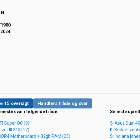
er
/1900
/2024
e 15 oversigt
Handlers tråde og svar
eneste svar i følgende tråde:
Seneste opret
TI Super OC (9)
S: Asus Dual 4
ezer III 240 (17)
K: Budget venl
 DDR4 Motherboard + 32gb RAM (25)
S: Indiana jones