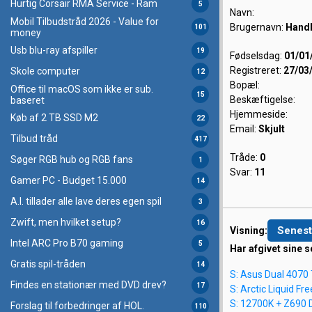
Hurtig Corsair RMA Service - Ram
5
Navn:
Mobil Tilbudstråd 2026 - Value for
Brugernavn:
Handl
101
money
Usb blu-ray afspiller
19
Fødselsdag:
01/01
Registreret:
27/03
Skole computer
12
Bopæl:
Office til macOS som ikke er sub.
15
Beskæftigelse:
baseret
Hjemmeside:
Køb af 2 TB SSD M2
22
Email:
Skjult
Tilbud tråd
417
Tråde:
0
Søger RGB hub og RGB fans
1
Svar:
11
Gamer PC - Budget 15.000
14
A.I. tillader alle lave deres egen spil
3
Zwift, men hvilket setup?
16
Senest
Visning:
Intel ARC Pro B70 gaming
5
Har afgivet sine s
Gratis spil-tråden
14
S: Asus Dual 4070 
Findes en stationær med DVD drev?
17
S: Arctic Liquid Fre
S: 12700K + Z690
Forslag til forbedringer af HOL.
110