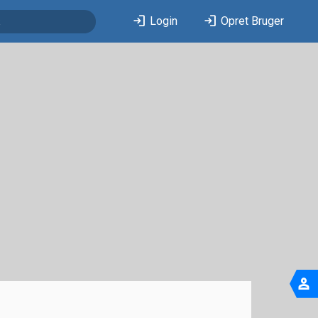
login
login
Login
Opret Bruger
person