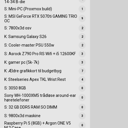
14-34 B-die
S: Mini-PC (Proxmox build)
1
S: MSI GeForce RTX 5070ti GAMING TRIO
9
OC
S: 7800x3d osv
2
K: Samsung Galaxy S26
2
S: Cooler-master PSU 550w
2
S: Asrock Z790 Pro RS Wifi + i5 12600KF
3
K: gamer pc (5k-7k)
3
K: Ældre grafikkort til budgetbyg
7
K: Steelseries Apex TKL Wrist Rest
4
S: 3050 8GB
0
Sony WH-1000XM5 trådløse around-ear
0
høretelefoner
S: 32 GB DDR5 RAM SO DIMM
0
S: 9800x3d maskine
3
Raspberry Pi 5 (8GB) + Argon ONE V5
0
M.2 Case