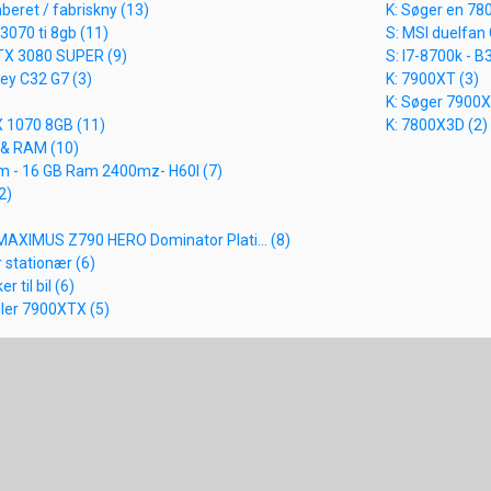
beret / fabriskny (13)
K: Søger en 78
3070 ti 8gb (11)
S: MSI duelfan
RTX 3080 SUPER (9)
S: I7-8700k - 
ey C32 G7 (3)
K: 7900XT (3)
K: Søger 7900X
X 1070 8GB (11)
K: 7800X3D (2)
 & RAM (10)
0m - 16 GB Ram 2400mz- H60I (7)
2)
MAXIMUS Z790 HERO Dominator Plati... (8)
r stationær (6)
r til bil (6)
ller 7900XTX (5)