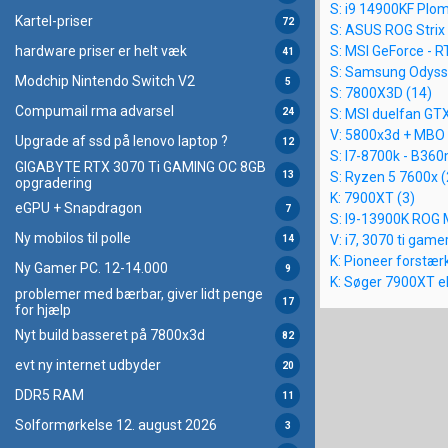
S: i9 14900KF Plom
Kartel-priser
72
S: ASUS ROG Strix 
S: MSI GeForce - 
hardware priser er helt væk
41
S: Samsung Odyss
Modchip Nintendo Switch V2
5
S: 7800X3D (14)
Compumail rma advarsel
24
S: MSI duelfan GT
V: 5800x3d + MBO
Upgrade af ssd på lenovo laptop ?
12
S: I7-8700k - B36
GIGABYTE RTX 3070 Ti GAMING OC 8GB
S: Ryzen 5 7600x (
13
opgradering
K: 7900XT (3)
eGPU + Snapdragon
7
S: I9-13900K ROG 
Ny mobilos til polle
V: i7, 3070 ti game
14
K: Pioneer forstærke
Ny Gamer PC. 12-14.000
9
K: Søger 7900XT e
problemer med bærbar, giver lidt penge
17
for hjælp
Nyt build basseret på 7800x3d
82
evt ny internet udbyder
20
DDR5 RAM
11
Solformørkelse 12. august 2026
3