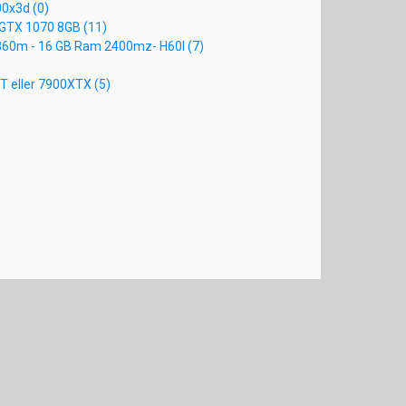
00x3d (0)
 GTX 1070 8GB (11)
B360m - 16 GB Ram 2400mz- H60I (7)
T eller 7900XTX (5)