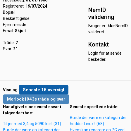
Fødselsdag:
01/01/1900
Registreret:
19/07/2024
NemID
Bopæl:
validering
Beskæftigelse:
Hjemmeside:
Bruger er
ikke
NemID
Email:
Skjult
valideret
Tråde:
7
Kontakt
Svar:
21
Login for at sende
beskeder.
Seneste 15 oversigt
Visning:
Morlock1943s tråde og svar
Har afgivet sine seneste svar i
Seneste oprettede tråde:
følgende tråde:
Burde der være en kategori der
Til jer med 3,4 og 5090 kort (31)
hedder Linux? (68)
Burde der være en kategori der
Hvem kan reparere en PC ved