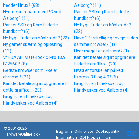
hedder Linux? (68)
Aalborg? (11)
Hvem kan reparere en PC ved
Passer SSD og Ram til dette
Aalborg? (11)
bundkort? (6)
Passer SSD og Ram til dette
Ny byg - Er det en håbløs ide?
bundkort? (6)
(22)
Ny byg - Er det en håbløs ide? (22)
Have 2 forskellige genveje til den
Ny gamer skærm og opløsning
samme browser? (1)
(13)
Hvor meget er det værd? (1)
V: HUAWEI MateBook X Pro 13,9"
Kan det betale sig at opgradere
I7 256GB (8)
til dette graffiko... (20)
Bedste browser som ikke er
Hvad er forskellen på PCI
chrome ? (21)
Express 3.0 og 4.0? (6)
Kan det betale sig at opgradere til
Brug for en hifiekspert og
dette graffiko... (20)
håndværker ved Aalborg (4)
Brug for en hifiekspert og
håndværker ved Aalborg (4)
© 2001-2026
Bugform
Onlineliste
Cookiepolitik
facebook
HardwareOnline.dk -
Information
GDPR oplysninger