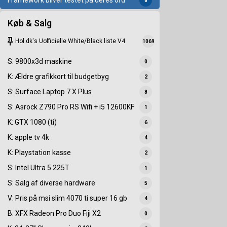
Framework bliver testet på deres ord
8
Køb & Salg
keep
Hol.dk's Uofficielle White/Black liste V4
1069
S: 9800x3d maskine
0
K: Ældre grafikkort til budgetbyg
2
S: Surface Laptop 7 X Plus
8
S: Asrock Z790 Pro RS Wifi + i5 12600KF
1
K: GTX 1080 (ti)
6
K: apple tv 4k
4
K: Playstation kasse
2
S: Intel Ultra 5 225T
1
S: Salg af diverse hardware
5
V: Pris på msi slim 4070 ti super 16 gb
4
B: XFX Radeon Pro Duo Fiji X2
0