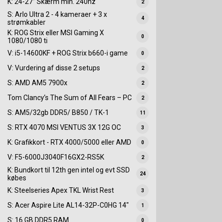
K: 24-27” Skærm min. 240hz
2
S: Arlo Ultra 2 - 4 kameraer + 3 x
4
strømkabler
K: ROG Strix eller MSI Gaming X
0
1080/1080 ti
V: i5-14600KF + ROG Strix b660-i game
0
V: Vurdering af disse 2 setups
2
S: AMD AM5 7900x
2
Tom Clancy’s The Sum of All Fears – PC
2
S: AM5/32gb DDR5/ B850 / TK-1
11
S: RTX 4070 MSI VENTUS 3X 12G OC
3
K: Grafikkort - RTX 4000/5000 eller AMD
0
V: F5-6000J3040F16GX2-RS5K
2
K: Bundkort til 12th gen intel og evt SSD
24
købes
K: Steelseries Apex TKL Wrist Rest
3
S: Acer Aspire Lite AL14-32P-C0HG 14"
1
S: 16 GB DDR5 RAM
0