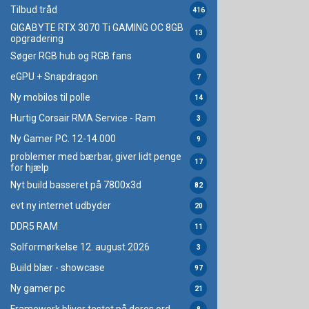
Tilbud tråd
416
GIGABYTE RTX 3070 Ti GAMING OC 8GB
13
opgradering
Søger RGB hub og RGB fans
0
eGPU + Snapdragon
7
Ny mobilos til polle
14
Hurtig Corsair RMA Service - Ram
3
Ny Gamer PC. 12-14.000
9
problemer med bærbar, giver lidt penge
17
for hjælp
Nyt build basseret på 7800x3d
82
evt ny internet udbyder
20
DDR5 RAM
11
Solformørkelse 12. august 2026
3
Build blær - showcase
97
Ny gamer pc
21