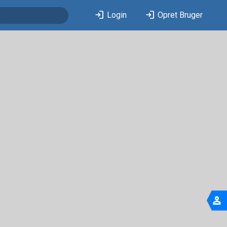
login
login
Login
Opret Bruger
person