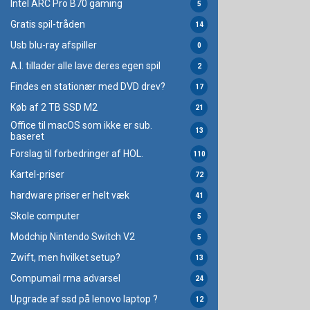
Intel ARC Pro B70 gaming
5
Gratis spil-tråden
14
Usb blu-ray afspiller
0
A.I. tillader alle lave deres egen spil
2
Findes en stationær med DVD drev?
17
Køb af 2 TB SSD M2
21
Office til macOS som ikke er sub.
13
baseret
Forslag til forbedringer af HOL.
110
Kartel-priser
72
hardware priser er helt væk
41
Skole computer
5
Modchip Nintendo Switch V2
5
Zwift, men hvilket setup?
13
Compumail rma advarsel
24
Upgrade af ssd på lenovo laptop ?
12