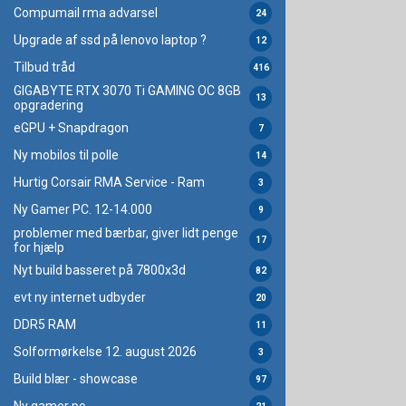
Compumail rma advarsel
24
Upgrade af ssd på lenovo laptop ?
12
Tilbud tråd
416
GIGABYTE RTX 3070 Ti GAMING OC 8GB
13
opgradering
eGPU + Snapdragon
7
Ny mobilos til polle
14
Hurtig Corsair RMA Service - Ram
3
Ny Gamer PC. 12-14.000
9
problemer med bærbar, giver lidt penge
17
for hjælp
Nyt build basseret på 7800x3d
82
evt ny internet udbyder
20
DDR5 RAM
11
Solformørkelse 12. august 2026
3
Build blær - showcase
97