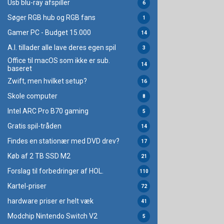
Usb blu-ray afspiller
6
Søger RGB hub og RGB fans
1
Gamer PC - Budget 15.000
14
A.I. tillader alle lave deres egen spil
3
Office til macOS som ikke er sub.
14
baseret
Zwift, men hvilket setup?
16
Skole computer
8
Intel ARC Pro B70 gaming
5
Gratis spil-tråden
14
Findes en stationær med DVD drev?
17
Køb af 2 TB SSD M2
21
Forslag til forbedringer af HOL.
110
Kartel-priser
72
hardware priser er helt væk
41
Modchip Nintendo Switch V2
5