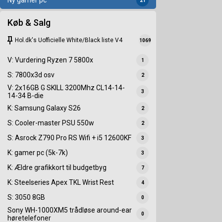
Ny gamer pc
21
Køb & Salg
keep
Hol.dk's Uofficielle White/Black liste V4
1069
V: Vurdering Ryzen 7 5800x
1
S: 7800x3d osv
2
V: 2x16GB G SKILL 3200Mhz CL14-14-
3
14-34 B-die
K: Samsung Galaxy S26
2
S: Cooler-master PSU 550w
2
S: Asrock Z790 Pro RS Wifi + i5 12600KF
3
K: gamer pc (5k-7k)
3
K: Ældre grafikkort til budgetbyg
7
K: Steelseries Apex TKL Wrist Rest
4
S: 3050 8GB
0
Sony WH-1000XM5 trådløse around-ear
0
høretelefoner