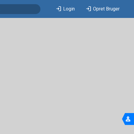
login
login
Login
Opret Bruger
person