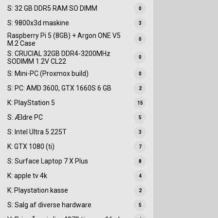
S: 32 GB DDR5 RAM SO DIMM
0
S: 9800x3d maskine
3
Raspberry Pi 5 (8GB) + Argon ONE V5
0
M.2 Case
S: CRUCIAL 32GB DDR4-3200MHz
0
SODIMM 1.2V CL22
S: Mini-PC (Proxmox build)
0
S: PC: AMD 3600, GTX 1660S 6 GB
2
K: PlayStation 5
15
S: Ældre PC
5
S: Intel Ultra 5 225T
3
K: GTX 1080 (ti)
7
S: Surface Laptop 7 X Plus
8
K: apple tv 4k
4
K: Playstation kasse
2
S: Salg af diverse hardware
5