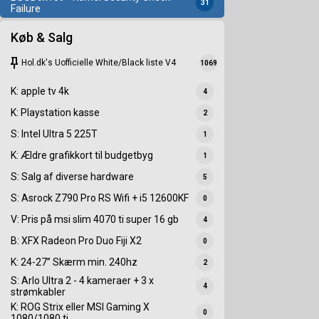
31
Failure
Køb & Salg
keep
Hol.dk's Uofficielle White/Black liste V4
1069
K: apple tv 4k
4
K: Playstation kasse
2
S: Intel Ultra 5 225T
1
K: Ældre grafikkort til budgetbyg
1
S: Salg af diverse hardware
5
S: Asrock Z790 Pro RS Wifi + i5 12600KF
0
V: Pris på msi slim 4070 ti super 16 gb
4
B: XFX Radeon Pro Duo Fiji X2
0
K: 24-27” Skærm min. 240hz
2
S: Arlo Ultra 2 - 4 kameraer + 3 x
4
strømkabler
K: ROG Strix eller MSI Gaming X
0
1080/1080 ti