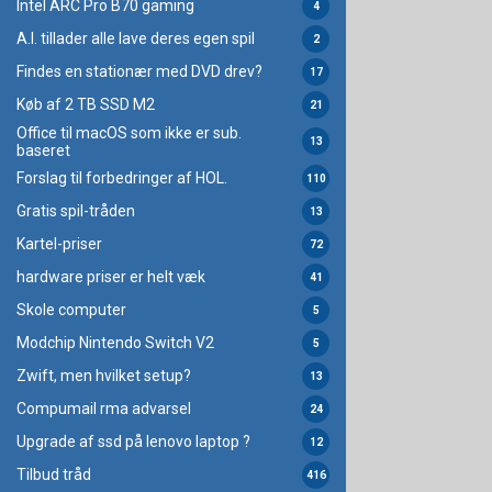
Intel ARC Pro B70 gaming
4
A.I. tillader alle lave deres egen spil
2
Findes en stationær med DVD drev?
17
Køb af 2 TB SSD M2
21
Office til macOS som ikke er sub.
13
baseret
Forslag til forbedringer af HOL.
110
Gratis spil-tråden
13
Kartel-priser
72
hardware priser er helt væk
41
Skole computer
5
Modchip Nintendo Switch V2
5
Zwift, men hvilket setup?
13
Compumail rma advarsel
24
Upgrade af ssd på lenovo laptop ?
12
Tilbud tråd
416