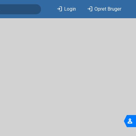
login
login
Login
Opret Bruger
person