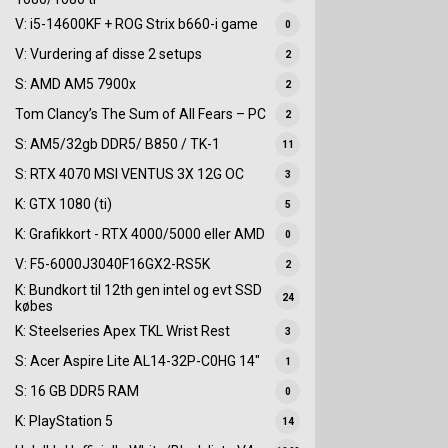
V: i5-14600KF + ROG Strix b660-i game
0
V: Vurdering af disse 2 setups
2
S: AMD AM5 7900x
2
Tom Clancy’s The Sum of All Fears – PC
2
S: AM5/32gb DDR5/ B850 / TK-1
11
S: RTX 4070 MSI VENTUS 3X 12G OC
3
K: GTX 1080 (ti)
5
K: Grafikkort - RTX 4000/5000 eller AMD
0
V: F5-6000J3040F16GX2-RS5K
2
K: Bundkort til 12th gen intel og evt SSD
24
købes
K: Steelseries Apex TKL Wrist Rest
3
S: Acer Aspire Lite AL14-32P-C0HG 14"
1
S: 16 GB DDR5 RAM
0
K: PlayStation 5
14