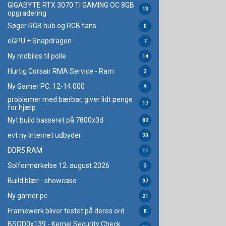
GIGABYTE RTX 3070 Ti GAMING OC 8GB
13
opgradering
Søger RGB hub og RGB fans
0
eGPU + Snapdragon
7
Ny mobilos til polle
14
Hurtig Corsair RMA Service - Ram
3
Ny Gamer PC. 12-14.000
9
problemer med bærbar, giver lidt penge
17
for hjælp
Nyt build basseret på 7800x3d
82
evt ny internet udbyder
20
DDR5 RAM
11
Solformørkelse 12. august 2026
3
Build blær - showcase
97
Ny gamer pc
21
Framework bliver testet på deres ord
8
BSOD0x139 - Kernel Security Check