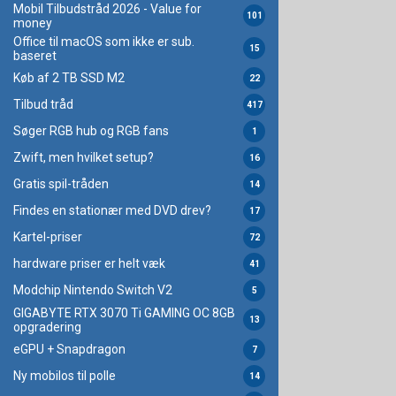
Mobil Tilbudstråd 2026 - Value for
101
money
Office til macOS som ikke er sub.
15
baseret
Køb af 2 TB SSD M2
22
Tilbud tråd
417
Søger RGB hub og RGB fans
1
Zwift, men hvilket setup?
16
Gratis spil-tråden
14
Findes en stationær med DVD drev?
17
Kartel-priser
72
hardware priser er helt væk
41
Modchip Nintendo Switch V2
5
GIGABYTE RTX 3070 Ti GAMING OC 8GB
13
opgradering
eGPU + Snapdragon
7
Ny mobilos til polle
14