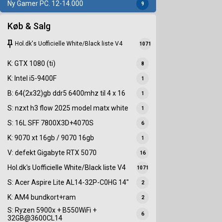
Ny Gamer PC. 12-14.000
9
Køb & Salg
keep
Hol.dk's Uofficielle White/Black liste V4
1071
K: GTX 1080 (ti)
8
K: Intel i5-9400F
1
B: 64(2x32)gb ddr5 6400mhz til 4 x 16
1
S: nzxt h3 flow 2025 model matx white
1
S: 16L SFF 7800X3D+4070S
6
K: 9070 xt 16gb / 9070 16gb
1
V: defekt Gigabyte RTX 5070
16
Hol.dk's Uofficielle White/Black liste V4
1071
S: Acer Aspire Lite AL14-32P-C0HG 14"
2
K: AM4 bundkort+ram
2
S: Ryzen 5900x + B550WiFi +
6
32GB@3600CL14