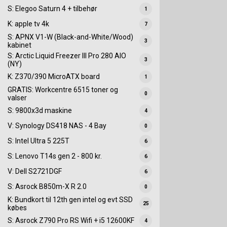
S: Elegoo Saturn 4 + tilbehør
1
K: apple tv 4k
7
S: APNX V1-W (Black-and-White/Wood)
3
kabinet
S: Arctic Liquid Freezer III Pro 280 AIO
3
(NY)
K: Z370/390 MicroATX board
1
GRATIS: Workcentre 6515 toner og
0
valser
S: 9800x3d maskine
4
V: Synology DS418 NAS - 4 Bay
0
S: Intel Ultra 5 225T
6
S: Lenovo T14s gen 2 - 800 kr.
6
V: Dell S2721DGF
6
S: Asrock B850m-X R 2.0
0
K: Bundkort til 12th gen intel og evt SSD
25
købes
S: Asrock Z790 Pro RS Wifi + i5 12600KF
4