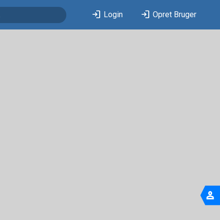
login
login
Login
Opret Bruger
person