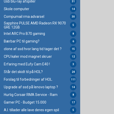
Usb blu-ray afspiller
31
Skole computer
14
Compumail rma advarsel
30
Sapphire PULSE AMD Radeon RX 9070
5
GRE 12GB
Intel ARC Pro B70 gaming
8
Bærbar PC til gaming?
6
clone af ssd hvor lang tid tager det ?
15
CPU køler mod magnet skruer
12
Erfaring med Eufy Cam E40 !
3
Står det skidt til på HOL?
24
Forslag til forbedringer af HOL.
111
Upgrade af ssd på lenovo laptop ?
14
Hurtig Corsair RMA Service - Ram
8
Gamer PC - Budget 15.000
17
A.I. tillader alle lave deres egen spil
5