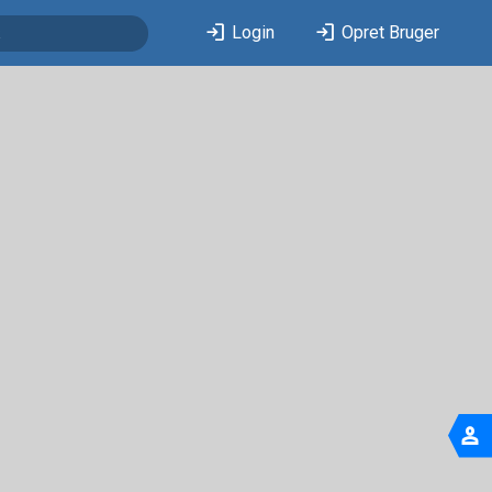
login
login
Login
Opret Bruger
person