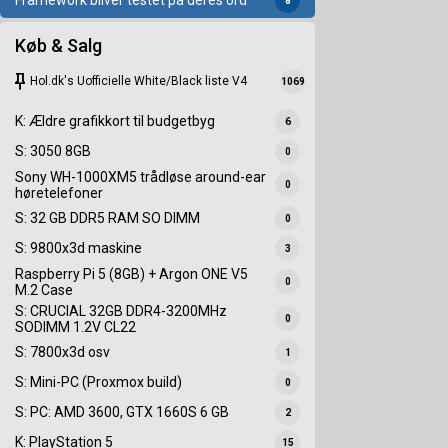
Framework bliver testet på deres ord
8
Køb & Salg
keep
Hol.dk's Uofficielle White/Black liste V4
1069
K: Ældre grafikkort til budgetbyg
6
S: 3050 8GB
0
Sony WH-1000XM5 trådløse around-ear
0
høretelefoner
S: 32 GB DDR5 RAM SO DIMM
0
S: 9800x3d maskine
3
Raspberry Pi 5 (8GB) + Argon ONE V5
0
M.2 Case
S: CRUCIAL 32GB DDR4-3200MHz
0
SODIMM 1.2V CL22
S: 7800x3d osv
1
S: Mini-PC (Proxmox build)
0
S: PC: AMD 3600, GTX 1660S 6 GB
2
K: PlayStation 5
15