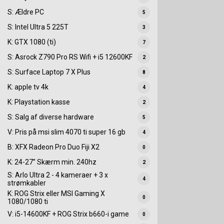
S: Ældre PC
5
S: Intel Ultra 5 225T
3
K: GTX 1080 (ti)
7
S: Asrock Z790 Pro RS Wifi + i5 12600KF
2
S: Surface Laptop 7 X Plus
8
K: apple tv 4k
4
K: Playstation kasse
2
S: Salg af diverse hardware
5
V: Pris på msi slim 4070 ti super 16 gb
4
B: XFX Radeon Pro Duo Fiji X2
0
K: 24-27” Skærm min. 240hz
2
S: Arlo Ultra 2 - 4 kameraer + 3 x
4
strømkabler
K: ROG Strix eller MSI Gaming X
0
1080/1080 ti
V: i5-14600KF + ROG Strix b660-i game
0