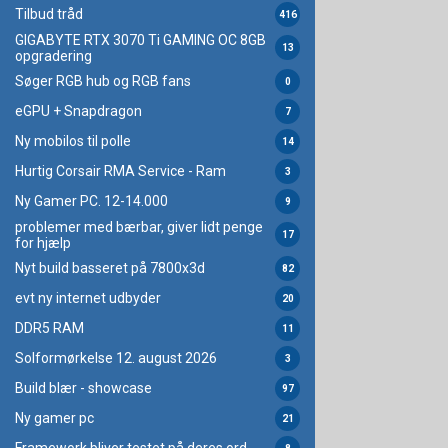
Tilbud tråd
416
GIGABYTE RTX 3070 Ti GAMING OC 8GB
13
opgradering
Søger RGB hub og RGB fans
0
eGPU + Snapdragon
7
Ny mobilos til polle
14
Hurtig Corsair RMA Service - Ram
3
Ny Gamer PC. 12-14.000
9
problemer med bærbar, giver lidt penge
17
for hjælp
Nyt build basseret på 7800x3d
82
evt ny internet udbyder
20
DDR5 RAM
11
Solformørkelse 12. august 2026
3
Build blær - showcase
97
Ny gamer pc
21