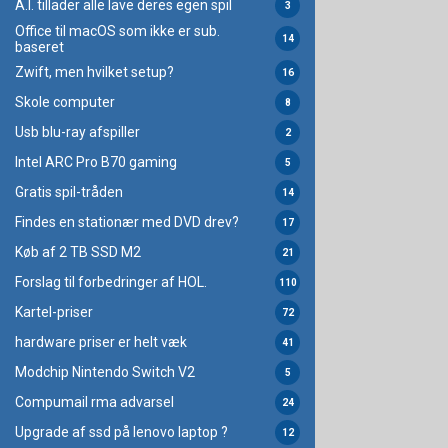
A.I. tillader alle lave deres egen spil
3
Office til macOS som ikke er sub.
14
baseret
Zwift, men hvilket setup?
16
Skole computer
8
Usb blu-ray afspiller
2
Intel ARC Pro B70 gaming
5
Gratis spil-tråden
14
Findes en stationær med DVD drev?
17
Køb af 2 TB SSD M2
21
Forslag til forbedringer af HOL.
110
Kartel-priser
72
hardware priser er helt væk
41
Modchip Nintendo Switch V2
5
Compumail rma advarsel
24
Upgrade af ssd på lenovo laptop ?
12