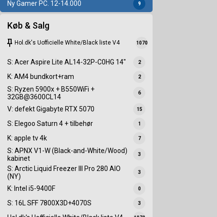
Ny Gamer PC. 12-14.000
9
Køb & Salg
keep
Hol.dk's Uofficielle White/Black liste V4
1070
S: Acer Aspire Lite AL14-32P-C0HG 14"
2
K: AM4 bundkort+ram
2
S: Ryzen 5900x + B550WiFi +
6
32GB@3600CL14
V: defekt Gigabyte RTX 5070
15
S: Elegoo Saturn 4 + tilbehør
1
K: apple tv 4k
7
S: APNX V1-W (Black-and-White/Wood)
3
kabinet
S: Arctic Liquid Freezer III Pro 280 AIO
3
(NY)
K: Intel i5-9400F
0
S: 16L SFF 7800X3D+4070S
3