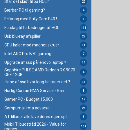
Står det skidt til på HOL?
20
Bærbar PC til gaming?
4
Erfaring med Eufy Cam E40 !
1
Forslag til forbedringer af HOL.
111
Usb blu-ray afspiller
27
CPU køler mod magnet skruer
11
Intel ARC Pro B70 gaming
7
Upgrade af ssd på lenovo laptop ?
14
Sapphire PULSE AMD Radeon RX 9070
4
GRE 12GB
clone af ssd hvor lang tid tager det ?
13
Hurtig Corsair RMA Service - Ram
8
Gamer PC - Budget 15.000
17
Compumail rma advarsel
28
A.I. tillader alle lave deres egen spil
5
Mobil Tilbudstråd 2026 - Value for
101
money