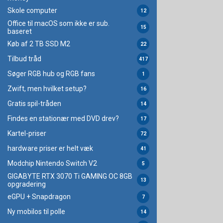
Skole computer
12
Office til macOS som ikke er sub.
15
baseret
Køb af 2 TB SSD M2
22
Tilbud tråd
417
Søger RGB hub og RGB fans
1
Zwift, men hvilket setup?
16
Gratis spil-tråden
14
Findes en stationær med DVD drev?
17
Kartel-priser
72
hardware priser er helt væk
41
Modchip Nintendo Switch V2
5
GIGABYTE RTX 3070 Ti GAMING OC 8GB
13
opgradering
eGPU + Snapdragon
7
Ny mobilos til polle
14