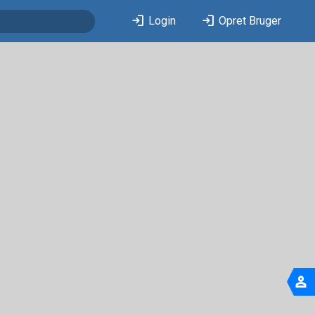
login
login
Login
Opret Bruger
person