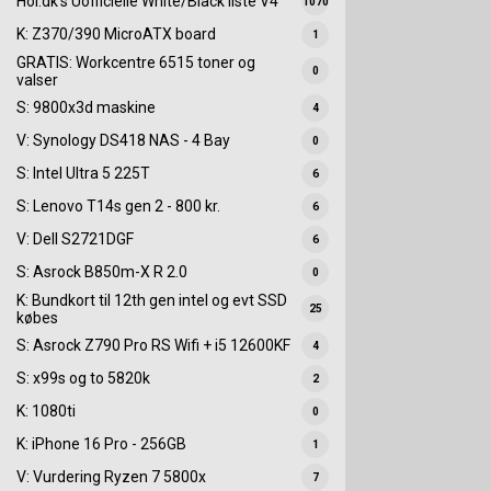
Hol.dk's Uofficielle White/Black liste V4
1070
K: Z370/390 MicroATX board
1
GRATIS: Workcentre 6515 toner og
0
valser
S: 9800x3d maskine
4
V: Synology DS418 NAS - 4 Bay
0
S: Intel Ultra 5 225T
6
S: Lenovo T14s gen 2 - 800 kr.
6
V: Dell S2721DGF
6
S: Asrock B850m-X R 2.0
0
K: Bundkort til 12th gen intel og evt SSD
25
købes
S: Asrock Z790 Pro RS Wifi + i5 12600KF
4
S: x99s og to 5820k
2
K: 1080ti
0
K: iPhone 16 Pro - 256GB
1
V: Vurdering Ryzen 7 5800x
7