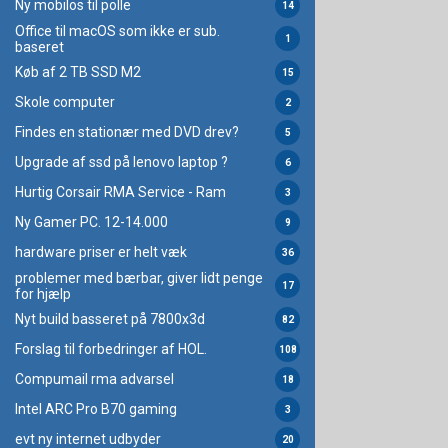
Ny mobilos til polle
14
Office til macOS som ikke er sub.
1
baseret
Køb af 2 TB SSD M2
15
Skole computer
2
Findes en stationær med DVD drev?
5
Upgrade af ssd på lenovo laptop ?
6
Hurtig Corsair RMA Service - Ram
3
Ny Gamer PC. 12-14.000
9
hardware priser er helt væk
36
problemer med bærbar, giver lidt penge
17
for hjælp
Nyt build basseret på 7800x3d
82
Forslag til forbedringer af HOL.
108
Compumail rma advarsel
18
Intel ARC Pro B70 gaming
3
evt ny internet udbyder
20