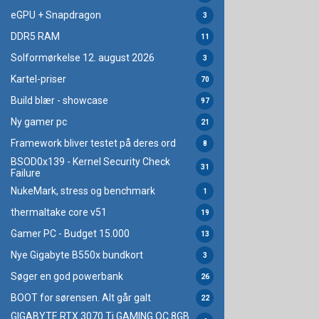
eGPU + Snapdragon
3
DDR5 RAM
11
Solformørkelse 12. august 2026
3
Kartel-priser
70
Build blær - showcase
97
Ny gamer pc
21
Framework bliver testet på deres ord
8
BSOD0x139 - Kernel Security Check
31
Failure
NukeMark, stress og benchmark
1
thermaltake core v51
19
Gamer PC - Budget 15.000
13
Nye Gigabyte B550x bundkort
3
Søger en god powerbank
26
BOOT for sørensen. Alt går galt
22
GIGABYTE RTX 3070 Ti GAMING OC 8GB