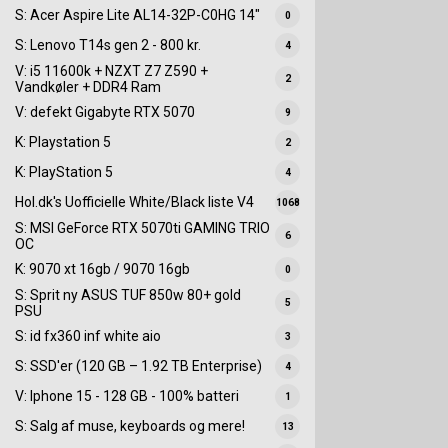
S: Acer Aspire Lite AL14-32P-C0HG 14"
0
S: Lenovo T14s gen 2 - 800 kr.
4
V: i5 11600k + NZXT Z7 Z590 +
2
Vandkøler + DDR4 Ram
V: defekt Gigabyte RTX 5070
9
K: Playstation 5
2
K: PlayStation 5
4
Hol.dk's Uofficielle White/Black liste V4
1068
S: MSI GeForce RTX 5070ti GAMING TRIO
6
OC
K: 9070 xt 16gb / 9070 16gb
0
S: Sprit ny ASUS TUF 850w 80+ gold
5
PSU
S: id fx360 inf white aio
3
S: SSD'er (120 GB – 1.92 TB Enterprise)
4
V: Iphone 15 - 128 GB - 100% batteri
1
S: Salg af muse, keyboards og mere!
13