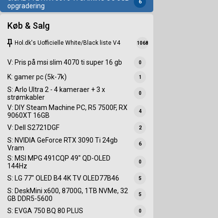
6
opgradering
Køb & Salg
keep
Hol.dk's Uofficielle White/Black liste V4
1068
V: Pris på msi slim 4070 ti super 16 gb
0
K: gamer pc (5k-7k)
1
S: Arlo Ultra 2 - 4 kameraer + 3 x
0
strømkabler
V: DIY Steam Machine PC, R5 7500F, RX
4
9060XT 16GB
V: Dell S2721DGF
2
S: NVIDIA GeForce RTX 3090 Ti 24gb
6
Vram
S: MSI MPG 491CQP 49" QD-OLED
0
144Hz
S: LG 77" OLED B4 4K TV OLED77B46
5
S: DeskMini x600, 8700G, 1TB NVMe, 32
5
GB DDR5-5600
S: EVGA 750 BQ 80 PLUS
0