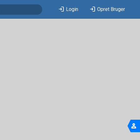
login
login
Login
Opret Bruger
person