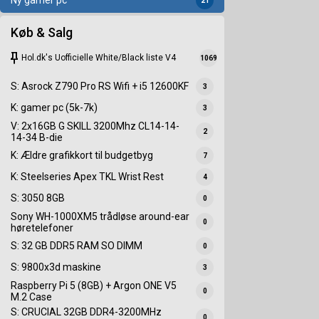
Ny gamer pc
21
Køb & Salg
keep
Hol.dk's Uofficielle White/Black liste V4
1069
S: Asrock Z790 Pro RS Wifi + i5 12600KF
3
K: gamer pc (5k-7k)
3
V: 2x16GB G SKILL 3200Mhz CL14-14-
2
14-34 B-die
K: Ældre grafikkort til budgetbyg
7
K: Steelseries Apex TKL Wrist Rest
4
S: 3050 8GB
0
Sony WH-1000XM5 trådløse around-ear
0
høretelefoner
S: 32 GB DDR5 RAM SO DIMM
0
S: 9800x3d maskine
3
Raspberry Pi 5 (8GB) + Argon ONE V5
0
M.2 Case
S: CRUCIAL 32GB DDR4-3200MHz
0