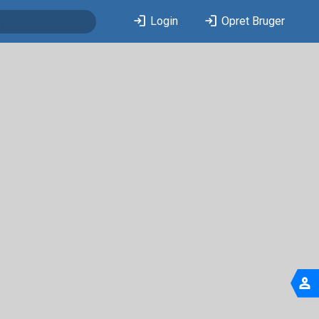
login
login
Login
Opret Bruger
person