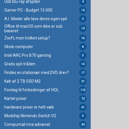
Usb blu-ray afspiller
4
Gamer PC - Budget 15.000
14
A.I. tillader alle lave deres egen spil
3
Office til macOS som ikke er sub.
14
baseret
Zwift, men hvilket setup?
16
Skole computer
8
Intel ARC Pro B70 gaming
5
Gratis spil-tråden
14
Findes en stationær med DVD drev?
17
Køb af 2 TB SSD M2
21
Forslag til forbedringer af HOL.
110
Kartel-priser
72
hardware priser er helt væk
41
Modchip Nintendo Switch V2
5
Compumail rma advarsel
24