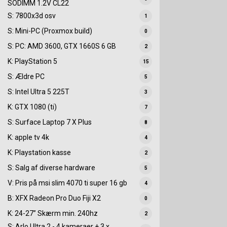
SODIMM 1.2V CL22
S: 7800x3d osv
1
S: Mini-PC (Proxmox build)
0
S: PC: AMD 3600, GTX 1660S 6 GB
2
K: PlayStation 5
15
S: Ældre PC
5
S: Intel Ultra 5 225T
3
K: GTX 1080 (ti)
7
S: Surface Laptop 7 X Plus
8
K: apple tv 4k
4
K: Playstation kasse
2
S: Salg af diverse hardware
5
V: Pris på msi slim 4070 ti super 16 gb
4
B: XFX Radeon Pro Duo Fiji X2
0
K: 24-27” Skærm min. 240hz
2
S: Arlo Ultra 2 - 4 kameraer + 3 x