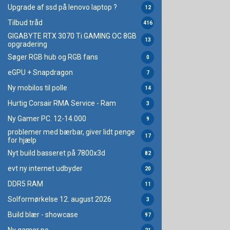
Upgrade af ssd på lenovo laptop ?
12
Tilbud tråd
416
GIGABYTE RTX 3070 Ti GAMING OC 8GB
13
opgradering
Søger RGB hub og RGB fans
0
eGPU + Snapdragon
7
Ny mobilos til polle
14
Hurtig Corsair RMA Service - Ram
3
Ny Gamer PC. 12-14.000
9
problemer med bærbar, giver lidt penge
17
for hjælp
Nyt build basseret på 7800x3d
82
evt ny internet udbyder
20
DDR5 RAM
11
Solformørkelse 12. august 2026
3
Build blær - showcase
97