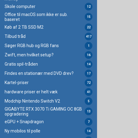
Skole computer
12
Office til macOS som ikke er sub.
15
baseret
Køb af 2 TB SSD M2
22
Tilbud tråd
417
Søger RGB hub og RGB fans
1
Zwift, men hvilket setup?
16
Gratis spil-tråden
14
Findes en stationær med DVD drev?
17
Kartel-priser
72
hardware priser er helt væk
41
Modchip Nintendo Switch V2
5
GIGABYTE RTX 3070 Ti GAMING OC 8GB
13
opgradering
eGPU + Snapdragon
7
Ny mobilos til polle
14