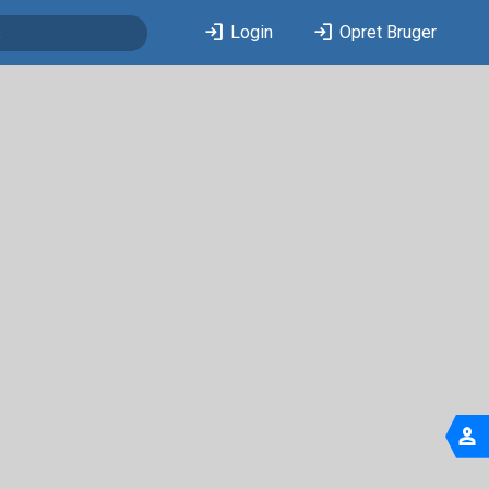
login
login
Login
Opret Bruger
person