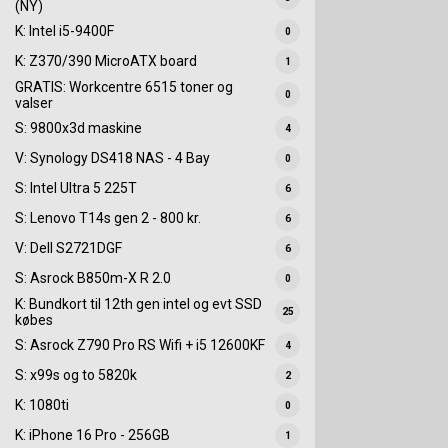
(NY)
K: Intel i5-9400F
0
K: Z370/390 MicroATX board
1
GRATIS: Workcentre 6515 toner og
0
valser
S: 9800x3d maskine
4
V: Synology DS418 NAS - 4 Bay
0
S: Intel Ultra 5 225T
6
S: Lenovo T14s gen 2 - 800 kr.
6
V: Dell S2721DGF
6
S: Asrock B850m-X R 2.0
0
K: Bundkort til 12th gen intel og evt SSD
25
købes
S: Asrock Z790 Pro RS Wifi + i5 12600KF
4
S: x99s og to 5820k
2
K: 1080ti
0
K: iPhone 16 Pro - 256GB
1