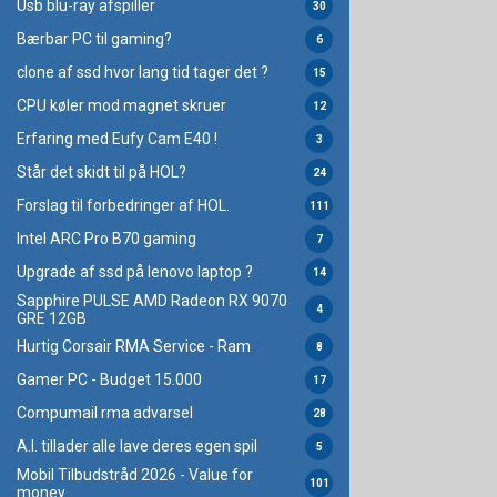
Usb blu-ray afspiller
30
Bærbar PC til gaming?
6
clone af ssd hvor lang tid tager det ?
15
CPU køler mod magnet skruer
12
Erfaring med Eufy Cam E40 !
3
Står det skidt til på HOL?
24
Forslag til forbedringer af HOL.
111
Intel ARC Pro B70 gaming
7
Upgrade af ssd på lenovo laptop ?
14
Sapphire PULSE AMD Radeon RX 9070
4
GRE 12GB
Hurtig Corsair RMA Service - Ram
8
Gamer PC - Budget 15.000
17
Compumail rma advarsel
28
A.I. tillader alle lave deres egen spil
5
Mobil Tilbudstråd 2026 - Value for
101
money