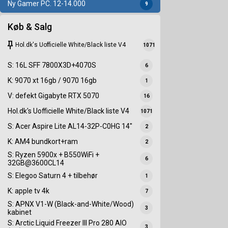
Ny Gamer PC. 12-14.000
9
Køb & Salg
keep
Hol.dk's Uofficielle White/Black liste V4
1071
S: 16L SFF 7800X3D+4070S
6
K: 9070 xt 16gb / 9070 16gb
1
V: defekt Gigabyte RTX 5070
16
Hol.dk's Uofficielle White/Black liste V4
1071
S: Acer Aspire Lite AL14-32P-C0HG 14"
2
K: AM4 bundkort+ram
2
S: Ryzen 5900x + B550WiFi +
6
32GB@3600CL14
S: Elegoo Saturn 4 + tilbehør
1
K: apple tv 4k
7
S: APNX V1-W (Black-and-White/Wood)
3
kabinet
S: Arctic Liquid Freezer III Pro 280 AIO
3