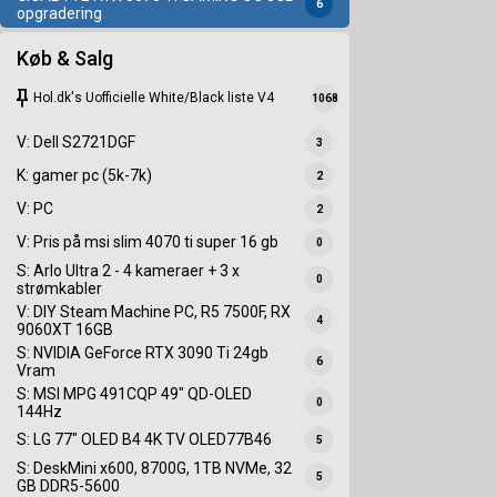
6
opgradering
Køb & Salg
keep
Hol.dk's Uofficielle White/Black liste V4
1068
V: Dell S2721DGF
3
K: gamer pc (5k-7k)
2
V: PC
2
V: Pris på msi slim 4070 ti super 16 gb
0
S: Arlo Ultra 2 - 4 kameraer + 3 x
0
strømkabler
V: DIY Steam Machine PC, R5 7500F, RX
4
9060XT 16GB
S: NVIDIA GeForce RTX 3090 Ti 24gb
6
Vram
S: MSI MPG 491CQP 49" QD-OLED
0
144Hz
S: LG 77" OLED B4 4K TV OLED77B46
5
S: DeskMini x600, 8700G, 1TB NVMe, 32
5
GB DDR5-5600