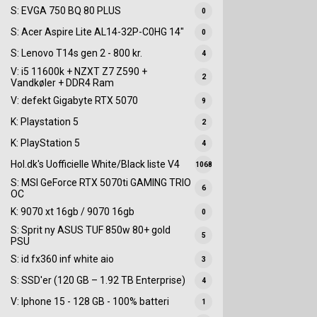
S: EVGA 750 BQ 80 PLUS
0
S: Acer Aspire Lite AL14-32P-C0HG 14"
0
S: Lenovo T14s gen 2 - 800 kr.
4
V: i5 11600k + NZXT Z7 Z590 +
2
Vandkøler + DDR4 Ram
V: defekt Gigabyte RTX 5070
9
K: Playstation 5
2
K: PlayStation 5
4
Hol.dk's Uofficielle White/Black liste V4
1068
S: MSI GeForce RTX 5070ti GAMING TRIO
6
OC
K: 9070 xt 16gb / 9070 16gb
0
S: Sprit ny ASUS TUF 850w 80+ gold
5
PSU
S: id fx360 inf white aio
3
S: SSD'er (120 GB – 1.92 TB Enterprise)
4
V: Iphone 15 - 128 GB - 100% batteri
1