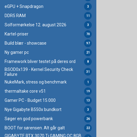
eGPU + Snapdragon
3
DDR5 RAM
11
Solformørkelse 12. august 2026
3
Kartel-priser
70
Build blær - showcase
97
Ny gamer pc
21
Framework bliver testet på deres ord
8
BSOD0x139 - Kernel Security Check
31
Failure
NukeMark, stress og benchmark
1
thermaltake core v51
19
Gamer PC - Budget 15.000
13
Nye Gigabyte B550x bundkort
3
Søger en god powerbank
26
BOOT for sørensen. Alt går galt
22
GIGABYTE RTX 3070 Ti GAMING OC 8GB