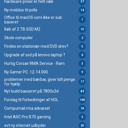
hardware priser er helt væk
37
Ny mobilos til polle
14
Office til macOS som ikke er sub.
1
baseret
Køb af 2 TB SSD M2
15
Skole computer
2
Findes en stationær med DVD drev?
5
Upgrade af ssd på lenovo laptop ?
6
Hurtig Corsair RMA Service - Ram
3
Ny Gamer PC. 12-14.000
9
problemer med bærbar, giver lidt penge
17
for hjælp
Nyt build basseret på 7800x3d
82
Forslag til forbedringer af HOL.
108
Compumail rma advarsel
18
Intel ARC Pro B70 gaming
3
evt ny internet udbyder
20