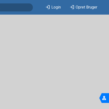
login
login
Login
Opret Bruger
person