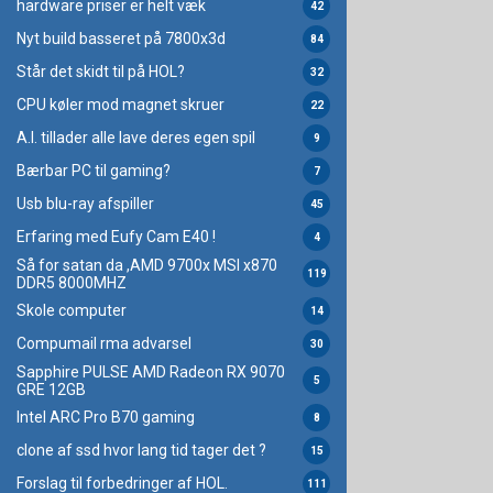
hardware priser er helt væk
42
Nyt build basseret på 7800x3d
84
Står det skidt til på HOL?
32
CPU køler mod magnet skruer
22
A.I. tillader alle lave deres egen spil
9
Bærbar PC til gaming?
7
Usb blu-ray afspiller
45
Erfaring med Eufy Cam E40 !
4
Så for satan da ,AMD 9700x MSI x870
119
DDR5 8000MHZ
Skole computer
14
Compumail rma advarsel
30
Sapphire PULSE AMD Radeon RX 9070
5
GRE 12GB
Intel ARC Pro B70 gaming
8
clone af ssd hvor lang tid tager det ?
15
Forslag til forbedringer af HOL.
111