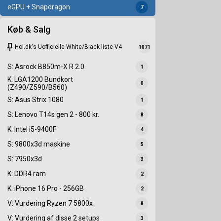
eGPU + Snapdragon
7
Køb & Salg
keep
Hol.dk's Uofficielle White/Black liste V4
1071
S: Asrock B850m-X R 2.0
1
K: LGA1200 Bundkort
0
(Z490/Z590/B560)
S: Asus Strix 1080
1
S: Lenovo T14s gen 2 - 800 kr.
8
K: Intel i5-9400F
4
S: 9800x3d maskine
5
S: 7950x3d
3
K: DDR4 ram
2
K: iPhone 16 Pro - 256GB
2
V: Vurdering Ryzen 7 5800x
8
V: Vurdering af disse 2 setups
3