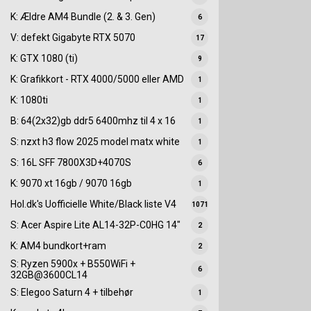
K: Ældre AM4 Bundle (2. & 3. Gen)
6
V: defekt Gigabyte RTX 5070
17
K: GTX 1080 (ti)
9
K: Grafikkort - RTX 4000/5000 eller AMD
1
K: 1080ti
1
B: 64(2x32)gb ddr5 6400mhz til 4 x 16
1
S: nzxt h3 flow 2025 model matx white
1
S: 16L SFF 7800X3D+4070S
6
K: 9070 xt 16gb / 9070 16gb
1
Hol.dk's Uofficielle White/Black liste V4
1071
S: Acer Aspire Lite AL14-32P-C0HG 14"
2
K: AM4 bundkort+ram
2
S: Ryzen 5900x + B550WiFi +
6
32GB@3600CL14
S: Elegoo Saturn 4 + tilbehør
1