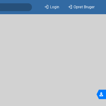
login
login
Login
Opret Bruger
person