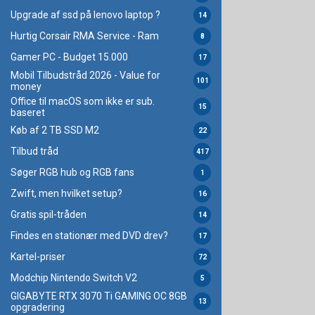
Upgrade af ssd på lenovo laptop ?
14
Hurtig Corsair RMA Service - Ram
8
Gamer PC - Budget 15.000
17
Mobil Tilbudstråd 2026 - Value for
101
money
Office til macOS som ikke er sub.
15
baseret
Køb af 2 TB SSD M2
22
Tilbud tråd
417
Søger RGB hub og RGB fans
1
Zwift, men hvilket setup?
16
Gratis spil-tråden
14
Findes en stationær med DVD drev?
17
Kartel-priser
72
Modchip Nintendo Switch V2
5
GIGABYTE RTX 3070 Ti GAMING OC 8GB
13
opgradering