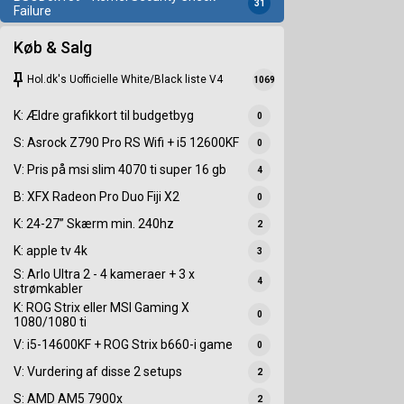
31
Failure
Køb & Salg
keep
Hol.dk's Uofficielle White/Black liste V4
1069
K: Ældre grafikkort til budgetbyg
0
S: Asrock Z790 Pro RS Wifi + i5 12600KF
0
V: Pris på msi slim 4070 ti super 16 gb
4
B: XFX Radeon Pro Duo Fiji X2
0
K: 24-27” Skærm min. 240hz
2
K: apple tv 4k
3
S: Arlo Ultra 2 - 4 kameraer + 3 x
4
strømkabler
K: ROG Strix eller MSI Gaming X
0
1080/1080 ti
V: i5-14600KF + ROG Strix b660-i game
0
V: Vurdering af disse 2 setups
2
S: AMD AM5 7900x
2