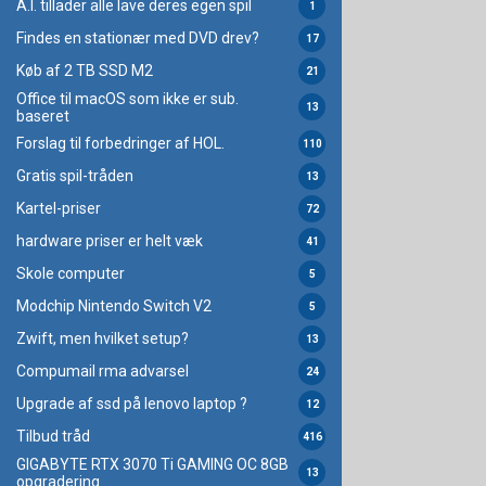
A.I. tillader alle lave deres egen spil
1
Findes en stationær med DVD drev?
17
Køb af 2 TB SSD M2
21
Office til macOS som ikke er sub.
13
baseret
Forslag til forbedringer af HOL.
110
Gratis spil-tråden
13
Kartel-priser
72
hardware priser er helt væk
41
Skole computer
5
Modchip Nintendo Switch V2
5
Zwift, men hvilket setup?
13
Compumail rma advarsel
24
Upgrade af ssd på lenovo laptop ?
12
Tilbud tråd
416
GIGABYTE RTX 3070 Ti GAMING OC 8GB
13
opgradering