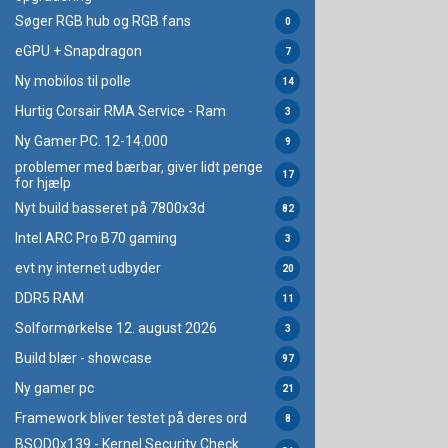
Søger RGB hub og RGB fans
0
eGPU + Snapdragon
7
Ny mobilos til polle
14
Hurtig Corsair RMA Service - Ram
3
Ny Gamer PC. 12-14.000
9
problemer med bærbar, giver lidt penge
17
for hjælp
Nyt build basseret på 7800x3d
82
Intel ARC Pro B70 gaming
3
evt ny internet udbyder
20
DDR5 RAM
11
Solformørkelse 12. august 2026
3
Build blær - showcase
97
Ny gamer pc
21
Framework bliver testet på deres ord
8
BSOD0x139 - Kernel Security Check