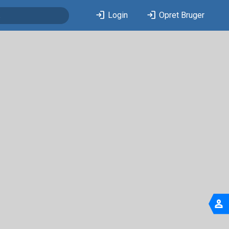
login
login
Login
Opret Bruger
person