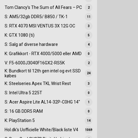
Tom Clancy’s The Sum of All Fears – PC
2
S: AM5/32gb DDR5/ B850 / TK-1
11
S: RTX 4070 MSI VENTUS 3X 12G OC
3
K: GTX 1080 (ti)
5
S: Salg af diverse hardware
4
K: Grafikkort - RTX 4000/5000 eller AMD
0
V: F5-6000J3040F16GX2-RS5K
2
K: Bundkort til 12th gen intel og evt SSD
24
købes
K: Steelseries Apex TKL Wrist Rest
3
S: Intel Ultra 5 225T
0
S: Acer Aspire Lite AL14-32P-C0HG 14"
1
S: 16 GB DDR5 RAM
0
K: PlayStation 5
14
Hol.dk's Uofficielle White/Black liste V4
1069