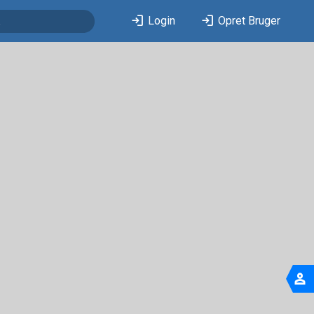
login
login
Login
Opret Bruger
person