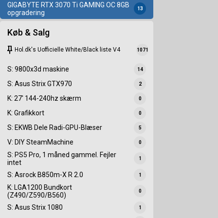
GIGABYTE RTX 3070 Ti GAMING OC 8GB
13
opgradering
Køb & Salg
keep
Hol.dk's Uofficielle White/Black liste V4
1071
S: 9800x3d maskine
14
S: Asus Strix GTX970
2
K: 27' 144-240hz skærm
0
K: Grafikkort
0
S: EKWB Dele Radi-GPU-Blæser
5
V: DIY SteamMachine
0
S: PS5 Pro, 1 måned gammel. Fejler
1
intet
S: Asrock B850m-X R 2.0
1
K: LGA1200 Bundkort
0
(Z490/Z590/B560)
S: Asus Strix 1080
1