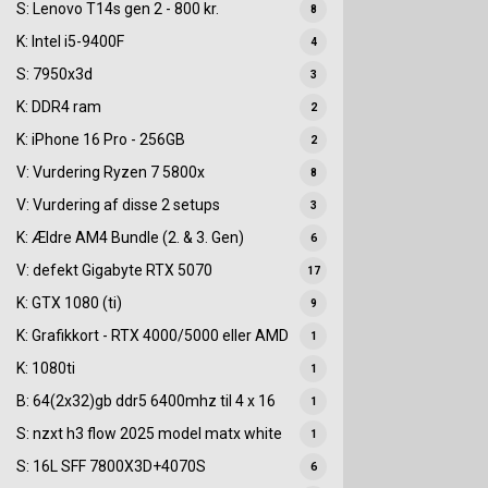
S: Lenovo T14s gen 2 - 800 kr.
8
K: Intel i5-9400F
4
S: 7950x3d
3
K: DDR4 ram
2
K: iPhone 16 Pro - 256GB
2
V: Vurdering Ryzen 7 5800x
8
V: Vurdering af disse 2 setups
3
K: Ældre AM4 Bundle (2. & 3. Gen)
6
V: defekt Gigabyte RTX 5070
17
K: GTX 1080 (ti)
9
K: Grafikkort - RTX 4000/5000 eller AMD
1
K: 1080ti
1
B: 64(2x32)gb ddr5 6400mhz til 4 x 16
1
S: nzxt h3 flow 2025 model matx white
1
S: 16L SFF 7800X3D+4070S
6