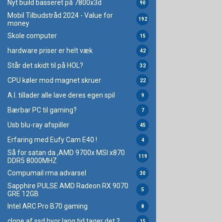
Nyt build basseret på 7800x3d
90
Mobil Tilbudstråd 2024 - Value for
192
money
Skole computer
15
hardware priser er helt væk
42
Står det skidt til på HOL?
32
CPU køler mod magnet skruer
22
A.I. tillader alle lave deres egen spil
9
Bærbar PC til gaming?
7
Usb blu-ray afspiller
45
Erfaring med Eufy Cam E40 !
4
Så for satan da ,AMD 9700x MSI x870
119
DDR5 8000MHZ
Compumail rma advarsel
30
Sapphire PULSE AMD Radeon RX 9070
5
GRE 12GB
Intel ARC Pro B70 gaming
8
clone af ssd hvor lang tid tager det ?
15