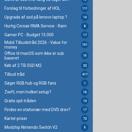
Forslag til forbedringer af HOL.
111
Upgrade af ssd på lenovo laptop ?
14
Hurtig Corsair RMA Service - Ram
8
Gamer PC - Budget 15.000
17
Mobil Tilbudstråd 2026 - Value for
101
money
Office til macOS som ikke er sub.
15
baseret
Køb af 2 TB SSD M2
22
Tilbud tråd
417
Søger RGB hub og RGB fans
1
Zwift, men hvilket setup?
16
Gratis spil-tråden
14
Findes en stationær med DVD drev?
17
Kartel-priser
72
Modchip Nintendo Switch V2
5