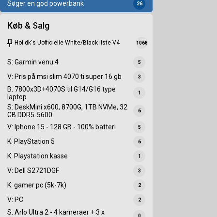
Søger en god powerbank
26
Køb & Salg
keep
Hol.dk's Uofficielle White/Black liste V4
1068
S: Garmin venu 4
5
V: Pris på msi slim 4070 ti super 16 gb
3
B: 7800x3D+4070S til G14/G16 type
1
laptop
S: DeskMini x600, 8700G, 1TB NVMe, 32
6
GB DDR5-5600
V: Iphone 15 - 128 GB - 100% batteri
5
K: PlayStation 5
6
K: Playstation kasse
1
V: Dell S2721DGF
3
K: gamer pc (5k-7k)
2
V: PC
2
S: Arlo Ultra 2 - 4 kameraer + 3 x
0