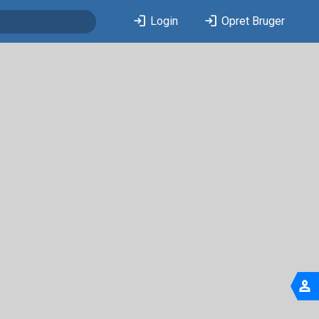
login
login
Login
Opret Bruger
person