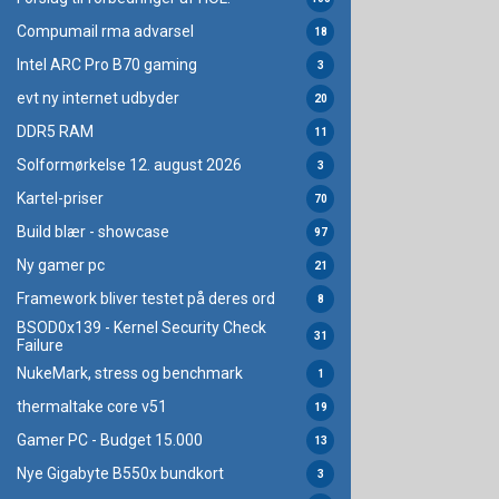
Compumail rma advarsel
18
Intel ARC Pro B70 gaming
3
evt ny internet udbyder
20
DDR5 RAM
11
Solformørkelse 12. august 2026
3
Kartel-priser
70
Build blær - showcase
97
Ny gamer pc
21
Framework bliver testet på deres ord
8
BSOD0x139 - Kernel Security Check
31
Failure
NukeMark, stress og benchmark
1
thermaltake core v51
19
Gamer PC - Budget 15.000
13
Nye Gigabyte B550x bundkort
3