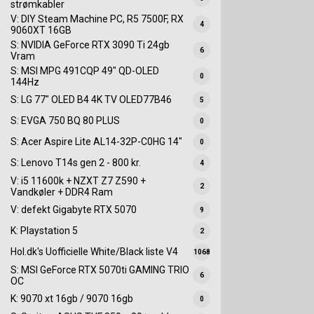
strømkabler
V: DIY Steam Machine PC, R5 7500F, RX
4
9060XT 16GB
S: NVIDIA GeForce RTX 3090 Ti 24gb
6
Vram
S: MSI MPG 491CQP 49" QD-OLED
0
144Hz
S: LG 77" OLED B4 4K TV OLED77B46
5
S: EVGA 750 BQ 80 PLUS
0
S: Acer Aspire Lite AL14-32P-C0HG 14"
0
S: Lenovo T14s gen 2 - 800 kr.
4
V: i5 11600k + NZXT Z7 Z590 +
2
Vandkøler + DDR4 Ram
V: defekt Gigabyte RTX 5070
9
K: Playstation 5
2
Hol.dk's Uofficielle White/Black liste V4
1068
S: MSI GeForce RTX 5070ti GAMING TRIO
6
OC
K: 9070 xt 16gb / 9070 16gb
0