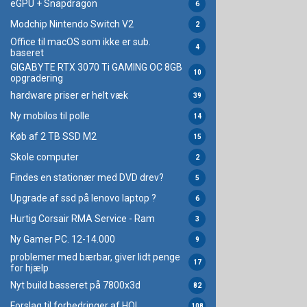
eGPU + Snapdragon
6
Modchip Nintendo Switch V2
2
Office til macOS som ikke er sub.
4
baseret
GIGABYTE RTX 3070 Ti GAMING OC 8GB
10
opgradering
hardware priser er helt væk
39
Ny mobilos til polle
14
Køb af 2 TB SSD M2
15
Skole computer
2
Findes en stationær med DVD drev?
5
Upgrade af ssd på lenovo laptop ?
6
Hurtig Corsair RMA Service - Ram
3
Ny Gamer PC. 12-14.000
9
problemer med bærbar, giver lidt penge
17
for hjælp
Nyt build basseret på 7800x3d
82
Forslag til forbedringer af HOL.
108