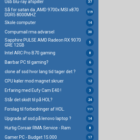
Usb blu-ray afspiller
37
Så for satan da ,AMD 9700x MSI x870
119
DDR5 8000MHZ
Skole computer
14
Compumail rma advarsel
30
Sapphire PULSE AMD Radeon RX 9070
5
GRE 12GB
Intel ARC Pro B70 gaming
8
Bærbar PC til gaming?
6
clone af ssd hvor lang tid tager det ?
15
CPU køler mod magnet skruer
12
Erfaring med Eufy Cam E40 !
3
Står det skidt til på HOL?
24
Forslag til forbedringer af HOL.
111
Upgrade af ssd på lenovo laptop ?
14
Hurtig Corsair RMA Service - Ram
8
Gamer PC - Budget 15.000
17