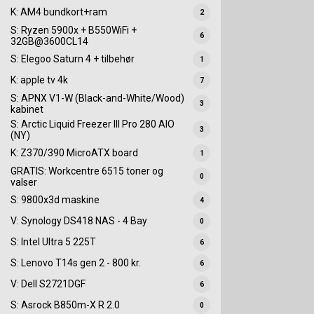
K: AM4 bundkort+ram
2
S: Ryzen 5900x + B550WiFi +
6
32GB@3600CL14
S: Elegoo Saturn 4 + tilbehør
1
K: apple tv 4k
7
S: APNX V1-W (Black-and-White/Wood)
3
kabinet
S: Arctic Liquid Freezer III Pro 280 AIO
3
(NY)
K: Z370/390 MicroATX board
1
GRATIS: Workcentre 6515 toner og
0
valser
S: 9800x3d maskine
4
V: Synology DS418 NAS - 4 Bay
0
S: Intel Ultra 5 225T
6
S: Lenovo T14s gen 2 - 800 kr.
6
V: Dell S2721DGF
6
S: Asrock B850m-X R 2.0
0