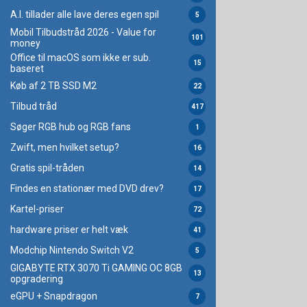
A.I. tillader alle lave deres egen spil
5
Mobil Tilbudstråd 2026 - Value for
101
money
Office til macOS som ikke er sub.
15
baseret
Køb af 2 TB SSD M2
22
Tilbud tråd
417
Søger RGB hub og RGB fans
1
Zwift, men hvilket setup?
16
Gratis spil-tråden
14
Findes en stationær med DVD drev?
17
Kartel-priser
72
hardware priser er helt væk
41
Modchip Nintendo Switch V2
5
GIGABYTE RTX 3070 Ti GAMING OC 8GB
13
opgradering
eGPU + Snapdragon
7