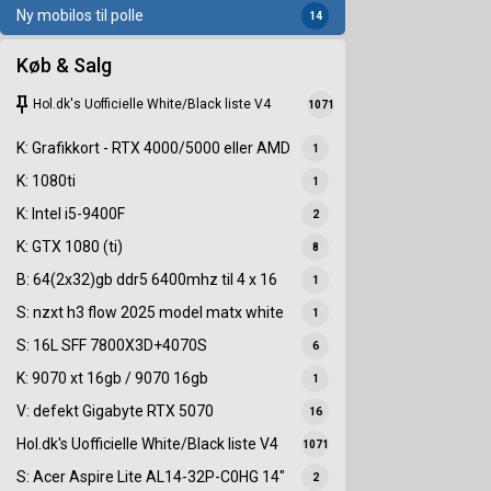
Ny mobilos til polle
14
Køb & Salg
keep
Hol.dk's Uofficielle White/Black liste V4
1071
K: Grafikkort - RTX 4000/5000 eller AMD
1
K: 1080ti
1
K: Intel i5-9400F
2
K: GTX 1080 (ti)
8
B: 64(2x32)gb ddr5 6400mhz til 4 x 16
1
S: nzxt h3 flow 2025 model matx white
1
S: 16L SFF 7800X3D+4070S
6
K: 9070 xt 16gb / 9070 16gb
1
V: defekt Gigabyte RTX 5070
16
Hol.dk's Uofficielle White/Black liste V4
1071
S: Acer Aspire Lite AL14-32P-C0HG 14"
2