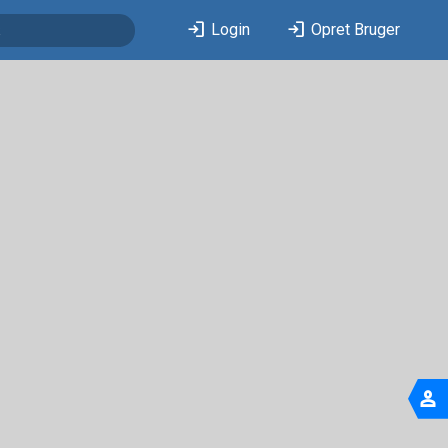
login
login
Login
Opret Bruger
person