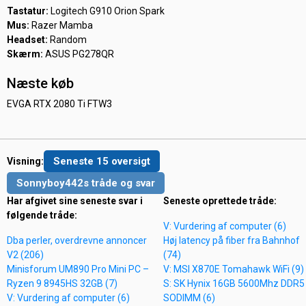
Tastatur:
Logitech G910 Orion Spark
Mus:
Razer Mamba
Headset:
Random
Skærm:
ASUS PG278QR
Næste køb
EVGA RTX 2080 Ti FTW3
Seneste 15 oversigt
Visning:
Sonnyboy442s tråde og svar
Har afgivet sine seneste svar i
Seneste oprettede tråde:
følgende tråde:
V: Vurdering af computer (6)
Dba perler, overdrevne annoncer
Høj latency på fiber fra Bahnhof
V2 (206)
(74)
Minisforum UM890 Pro Mini PC –
V: MSI X870E Tomahawk WiFi (9)
Ryzen 9 8945HS 32GB (7)
S: SK Hynix 16GB 5600Mhz DDR5
V: Vurdering af computer (6)
SODIMM (6)