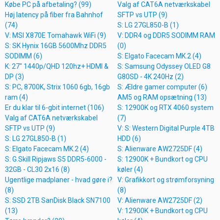
Købe PC på afbetaling? (99)
Valg af CAT6A netværkskabel
Høj latency på fiber fra Bahnhof
SFTP vs UTP (9)
(74)
S: LG 27GL850-B (1)
V: MSI X870E Tomahawk WiFi (9)
V: DDR4 og DDR5 SODIMM RAM
S: SK Hynix 16GB 5600Mhz DDR5
(0)
SODIMM (6)
S: Elgato Facecam MK.2 (4)
K: 27" 1440p/QHD 120hz+ HDMI &
S: Samsung Odyssey OLED G8
DP (3)
G80SD - 4K 240Hz (2)
S: PC, 8700K, Strix 1060 6gb, 16gb
S: Ældre gamer computer (6)
ram (4)
AM5 og RAM opsætning (13)
Er du klar til 6-gbit internet (106)
S: 12900K og RTX 4060 system
Valg af CAT6A netværkskabel
(7)
SFTP vs UTP (9)
V: S: Western Digital Purple 4TB
S: LG 27GL850-B (1)
HDD (6)
S: Elgato Facecam MK.2 (4)
S: Alienware AW2725DF (4)
S: G.Skill Ripjaws S5 DDR5-6000 -
S: 12900K + Bundkort og CPU
32GB - CL30 2x16 (8)
køler (4)
Ugentlige madplaner - hvad gøre i?
V: Grafikkort og strømforsyning
(8)
(8)
S: SSD 2TB SanDisk Black SN7100
V: Alienware AW2725DF (2)
(13)
V: 12900K + Bundkort og CPU