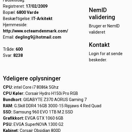
Fødselsdag:
Registreret:
17/02/2009
NemID
Bopæl:
6800 Varde
validering
Beskæftigelse:
IT-Arkitekt
Hjemmeside:
Bruger er NemID
http://www.octeamdenmark.com/
valideret
Email:
degling9@hotmail.com
Kontakt
Tråde:
600
Login for at sende
Svar:
8238
beskeder.
Ydeligere oplysninger
CPU:
intel Core i7 8086k 5Ghz
CPU Køler:
Corsair Hydro H150i Pro RGB
Bundkort:
GIGABYTE Z370 AORUS Gaming 7
RAM:
G.Skill DDR4 16GB 3000-15 Ripjaws 4 Red Quad
SSD:
Samsung 960 EVO 1TB M.2 SSD
Grafikkort:
EVGA GTX 1060 6GB
PSU:
EVGA SuperNOVA 1300 G2
Kabinet:
Corsair Obsidian 800D