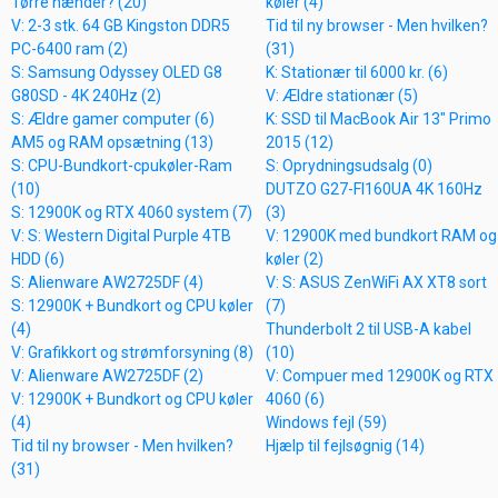
Tørre hænder? (20)
køler (4)
V: 2-3 stk. 64 GB Kingston DDR5
Tid til ny browser - Men hvilken?
PC-6400 ram (2)
(31)
S: Samsung Odyssey OLED G8
K: Stationær til 6000 kr. (6)
G80SD - 4K 240Hz (2)
V: Ældre stationær (5)
S: Ældre gamer computer (6)
K: SSD til MacBook Air 13" Primo
AM5 og RAM opsætning (13)
2015 (12)
S: CPU-Bundkort-cpukøler-Ram
S: Oprydningsudsalg (0)
(10)
DUTZO G27-FI160UA 4K 160Hz
S: 12900K og RTX 4060 system (7)
(3)
V: S: Western Digital Purple 4TB
V: 12900K med bundkort RAM og
HDD (6)
køler (2)
S: Alienware AW2725DF (4)
V: S: ASUS ZenWiFi AX XT8 sort
S: 12900K + Bundkort og CPU køler
(7)
(4)
Thunderbolt 2 til USB-A kabel
V: Grafikkort og strømforsyning (8)
(10)
V: Alienware AW2725DF (2)
V: Compuer med 12900K og RTX
V: 12900K + Bundkort og CPU køler
4060 (6)
(4)
Windows fejl (59)
Tid til ny browser - Men hvilken?
Hjælp til fejlsøgnig (14)
(31)