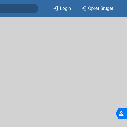
login
login
Login
Opret Bruger
person