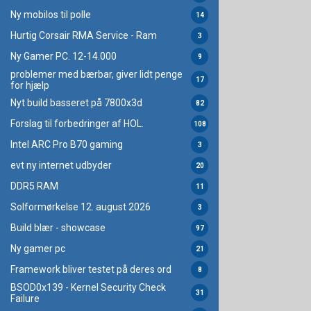
Ny mobilos til polle
14
Hurtig Corsair RMA Service - Ram
3
Ny Gamer PC. 12-14.000
9
problemer med bærbar, giver lidt penge
17
for hjælp
Nyt build basseret på 7800x3d
82
Forslag til forbedringer af HOL.
108
Intel ARC Pro B70 gaming
3
evt ny internet udbyder
20
DDR5 RAM
11
Solformørkelse 12. august 2026
3
Build blær - showcase
97
Ny gamer pc
21
Framework bliver testet på deres ord
8
BSOD0x139 - Kernel Security Check
31
Failure