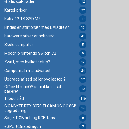
Gratis spil-tråden
12
Kartel-priser
72
Køb af 2 TB SSD M2
17
Findes en stationær med DVD drev?
13
hardware priser er helt væk
41
Skole computer
5
Modchip Nintendo Switch V2
5
Zwift, men hvilket setup?
13
Compumail rma advarsel
24
Upgrade af ssd på lenovo laptop ?
12
Office til macOS som ikke er sub.
12
baseret
Tilbud tråd
416
GIGABYTE RTX 3070 Ti GAMING OC 8GB
13
opgradering
Søger RGB hub og RGB fans
0
eGPU + Snapdragon
7