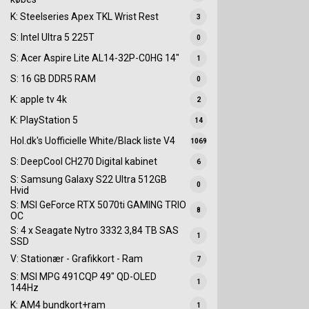
K: Steelseries Apex TKL Wrist Rest
3
S: Intel Ultra 5 225T
0
S: Acer Aspire Lite AL14-32P-C0HG 14"
1
S: 16 GB DDR5 RAM
0
K: apple tv 4k
2
K: PlayStation 5
14
Hol.dk's Uofficielle White/Black liste V4
1069
S: DeepCool CH270 Digital kabinet
6
S: Samsung Galaxy S22 Ultra 512GB
0
Hvid
S: MSI GeForce RTX 5070ti GAMING TRIO
8
OC
S: 4 x Seagate Nytro 3332 3,84 TB SAS
1
SSD
V: Stationær - Grafikkort - Ram
7
S: MSI MPG 491CQP 49" QD-OLED
1
144Hz
K: AM4 bundkort+ram
1