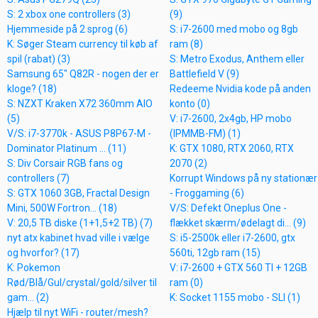
S: 2 xbox one controllers (3)
(9)
Hjemmeside på 2 sprog (6)
S: i7-2600 med mobo og 8gb
K: Søger Steam currency til køb af
ram (8)
spil (rabat) (3)
S: Metro Exodus, Anthem eller
Samsung 65" Q82R - nogen der er
Battlefield V (9)
kloge? (18)
Redeeme Nvidia kode på anden
S: NZXT Kraken X72 360mm AIO
konto (0)
(5)
V: i7-2600, 2x4gb, HP mobo
V/S: i7-3770k - ASUS P8P67-M -
(IPMMB-FM) (1)
Dominator Platinum ... (11)
K: GTX 1080, RTX 2060, RTX
S: Div Corsair RGB fans og
2070 (2)
controllers (7)
Korrupt Windows på ny stationær
S: GTX 1060 3GB, Fractal Design
- Froggaming (6)
Mini, 500W Fortron... (18)
V/S: Defekt Oneplus One -
V: 20,5 TB diske (1+1,5+2 TB) (7)
flækket skærm/ødelagt di... (9)
nyt atx kabinet hvad ville i vælge
S: i5-2500k eller i7-2600, gtx
og hvorfor? (17)
560ti, 12gb ram (15)
K: Pokemon
V: i7-2600 + GTX 560 TI + 12GB
Rød/Blå/Gul/crystal/gold/silver til
ram (0)
gam... (2)
K: Socket 1155 mobo - SLI (1)
Hjælp til nyt WiFi - router/mesh?