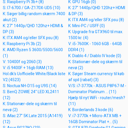
S: Raspberry Pi 3b+ (8)
K: GPU 16gb (0)
S: I7-6700 / GA-Z170X-UD5 (10)
K: 27" 1440p/QHD 120hz+ HDMI
K: Søger billig random skærm 7400
& DP (3)
akut (2)
K: ITX AM4 og/eller SFX psu (8)
K: 27" 1440p/QHD 120hz+ HDMI &
K: Mini-PC / USFF (0)
DP (3)
K: Upgrade fra GTX960 til max.
K: ITX AM4 og/eller SFX psu (8)
1500 kr. (4)
K: Raspberry Pi 3b (2)
V: i5-7600K - 1060 6GB - 64GB
K: AMD Ryzen 5 3600/5500/5600
DDR4 (1)
(1)
K: Diablo 4 / Diablo IV kode (0)
V: 10400f og 2060 (3)
K: Stationær-dele og skærm til
V: i5 9400F + 16gb RAM (13)
nevø (2)
Hol.dk's Uofficielle White/Black liste
K: Søger Steam currency til køb
V2 (4523)
af spil (rabat) (3)
S: Noctua NH-D15 og U9S (14)
V/S: i7-3770k - ASUS P8P67-M -
S: BenQ ZOWIE 24" LED XL2411
Dominator Platinum ... (11)
(12)
Hjælp til nyt WiFi - router/mesh?
K: Stationær-dele og skærm til
(11)
nevø (2)
K: Borderlands 3 kode (6)
S: iMac 27" 5K Late 2015 (A1419)
V: i7-3770k + Micro-ATX MB +
(12)
16GB Dominator Plat +... (5)
S: Asus PG279Q (23)
S: GTX 970 Gigabyte G1 Gaming