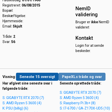
Fødselsdag:
01/01/1900
Registreret:
06/08/2015
NemID
Bopæl:
validering
Beskæftigelse:
Hjemmeside:
Bruger er
ikke
NemID
Email:
Skjult
valideret
Tråde:
2
Kontakt
Svar:
56
Login for at sende
beskeder.
Seneste 15 oversigt
PapeXLs tråde og svar
Visning:
Har afgivet sine seneste svar i
Seneste oprettede tråde:
følgende tråde:
S: GIGABYTE RTX 2070 (7)
S: GIGABYTE RTX 2070 (7)
S: AMD Ryzen 5 3600 (4)
S: AMD Ryzen 5 3600 (4)
S: Raspberry Pi 3b+ (8)
K: PSU (billig) (6)
S: I7-6700 / GA-Z170X-UD5 (10)