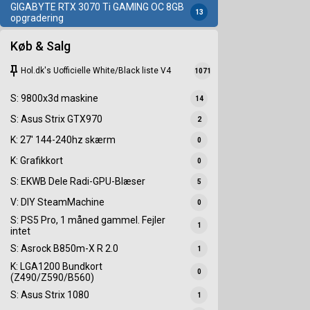
GIGABYTE RTX 3070 Ti GAMING OC 8GB
13
opgradering
Køb & Salg
keep
Hol.dk's Uofficielle White/Black liste V4
1071
S: 9800x3d maskine
14
S: Asus Strix GTX970
2
K: 27' 144-240hz skærm
0
K: Grafikkort
0
S: EKWB Dele Radi-GPU-Blæser
5
V: DIY SteamMachine
0
S: PS5 Pro, 1 måned gammel. Fejler
1
intet
S: Asrock B850m-X R 2.0
1
K: LGA1200 Bundkort
0
(Z490/Z590/B560)
S: Asus Strix 1080
1