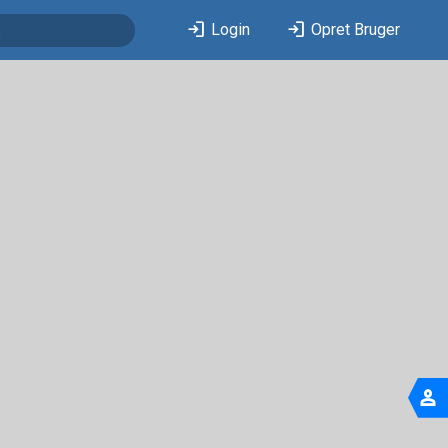
login
login
Login
Opret Bruger
person