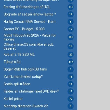
Forslag til forbedringer af HOL.
111
Upgrade af ssd på lenovo laptop ?
14
Hurtig Corsair RMA Service - Ram
8
Gamer PC - Budget 15.000
17
Mobil Tilbudstråd 2026 - Value for
101
money
Office til macOS som ikke er sub.
15
baseret
Køb af 2 TB SSD M2
22
Tilbud tråd
417
Søger RGB hub og RGB fans
1
Zwift, men hvilket setup?
16
Gratis spil-tråden
14
Findes en stationær med DVD drev?
17
Kartel-priser
72
Modchip Nintendo Switch V2
5