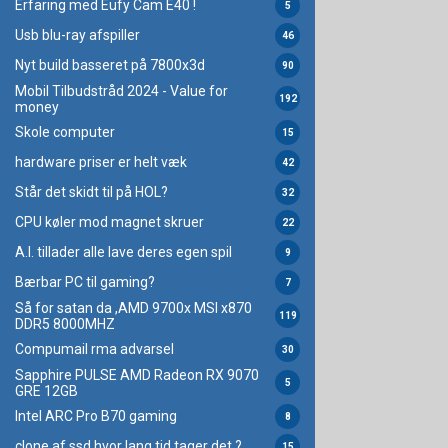
Erfaring med Eufy Cam E40 !
5
Usb blu-ray afspiller
46
Nyt build basseret på 7800x3d
90
Mobil Tilbudstråd 2024 - Value for
192
money
Skole computer
15
hardware priser er helt væk
42
Står det skidt til på HOL?
32
CPU køler mod magnet skruer
22
A.I. tillader alle lave deres egen spil
9
Bærbar PC til gaming?
7
Så for satan da ,AMD 9700x MSI x870
119
DDR5 8000MHZ
Compumail rma advarsel
30
Sapphire PULSE AMD Radeon RX 9070
5
GRE 12GB
Intel ARC Pro B70 gaming
8
clone af ssd hvor lang tid tager det ?
15