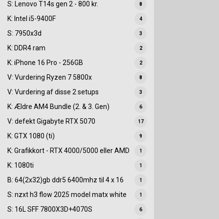
S: Lenovo T14s gen 2 - 800 kr.
8
K: Intel i5-9400F
4
S: 7950x3d
3
K: DDR4 ram
2
K: iPhone 16 Pro - 256GB
2
V: Vurdering Ryzen 7 5800x
8
V: Vurdering af disse 2 setups
3
K: Ældre AM4 Bundle (2. & 3. Gen)
6
V: defekt Gigabyte RTX 5070
17
K: GTX 1080 (ti)
9
K: Grafikkort - RTX 4000/5000 eller AMD
1
K: 1080ti
1
B: 64(2x32)gb ddr5 6400mhz til 4 x 16
1
S: nzxt h3 flow 2025 model matx white
1
S: 16L SFF 7800X3D+4070S
6