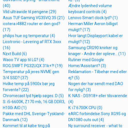
(40)
Ændre lydenhed volume
Vild ultrawide til pengene (29)
keyboard controls (4)
Asus TUF Gaming VG35VQ 35 (21)
Lenovo Smart clock lyd? (1)
icotera i4882 router er den god?
Herman Miller Aeron billigst
(17)
muligt? (17)
philips hue og temperatur (4)
Hvor langt Displayport kabel er
Licotronic - Levering af RTX 3xxx
muligt? (12)
(16)
Samsung CRG90 knirker og
Nzxt Build (6)
knager - Andre der opleve... (11)
Waoo TV app til LG? (4)
Rutiner med Google
ROG SWIFT PG32UQX 31k+?! (19)
Home/Assistant? (3)
Temperatur på jeres NVME gen
Reklamation - Tilbehør med eller
3/4 SSD? (37)
ej? (5)
Hvilke temp på 5900x bør jeg
Nogen der har sendt med DAO
forvente? (22)
for nylig? (3)
Chromecast lyd hjælp søges :D (5)
K: NAS - DS918+ eller tilsvarende
S: i5-6600K, Z170 mb, 16 GB DDR3,
(4)
H100i AIO (1)
K: i7 6700K CPU (0)
Pakke med DHL Sverige-Tyskland-
eARC forbindelse Sony XG95 og
Danmark (12)
DN1080 cuts out (4)
Kommet til at købe ting på
Ny surround receiver - what to