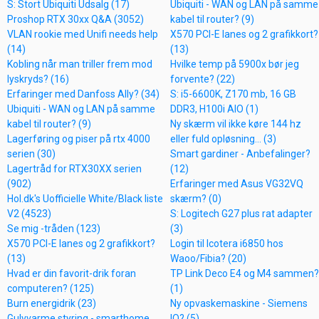
S: Stort Ubiquiti Udsalg (17)
Ubiquiti - WAN og LAN på samme
Proshop RTX 30xx Q&A (3052)
kabel til router? (9)
VLAN rookie med Unifi needs help
X570 PCI-E lanes og 2 grafikkort?
(14)
(13)
Kobling når man triller frem mod
Hvilke temp på 5900x bør jeg
lyskryds? (16)
forvente? (22)
Erfaringer med Danfoss Ally? (34)
S: i5-6600K, Z170 mb, 16 GB
Ubiquiti - WAN og LAN på samme
DDR3, H100i AIO (1)
kabel til router? (9)
Ny skærm vil ikke køre 144 hz
Lagerføring og piser på rtx 4000
eller fuld opløsning... (3)
serien (30)
Smart gardiner - Anbefalinger?
Lagertråd for RTX30XX serien
(12)
(902)
Erfaringer med Asus VG32VQ
Hol.dk's Uofficielle White/Black liste
skærm? (0)
V2 (4523)
S: Logitech G27 plus rat adapter
Se mig -tråden (123)
(3)
X570 PCI-E lanes og 2 grafikkort?
Login til Icotera i6850 hos
(13)
Waoo/Fibia? (20)
Hvad er din favorit-drik foran
TP Link Deco E4 og M4 sammen?
computeren? (125)
(1)
Burn energidrik (23)
Ny opvaskemaskine - Siemens
Gulvvarme styring - smarthome
IQ? (5)