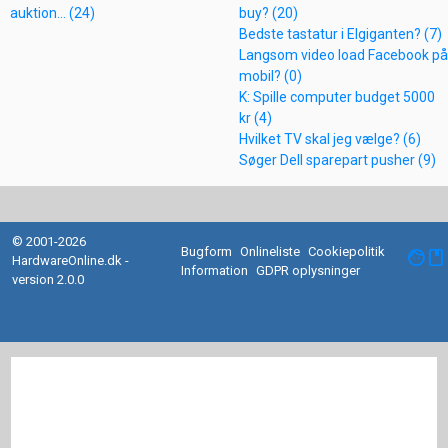
auktion... (24)
buy? (20)
Bedste tastatur i Elgiganten? (7)
Langsom video load Facebook på
mobil? (0)
K: Spille computer budget 5000
kr (4)
Hvilket TV skal jeg vælge? (6)
Søger Dell sparepart pusher (9)
© 2001-2026
Bugform
Onlineliste
Cookiepolitik
facebook
HardwareOnline.dk -
Information
GDPR oplysninger
version 2.0.0