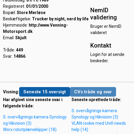
Fødselsdag:
01/11/1989
Registreret:
01/01/2000
NemID
Bopæl:
Store Merløse
validering
Beskæftigelse:
Trucker by night, nerd by life
Hjemmeside:
http://www.Venning-
Bruger er NemID
Motorsport.dk
valideret
Email:
Skjult
Kontakt
Tråde:
449
Login for at sende
Svar:
14866
beskeder.
Seneste 15 oversigt
CVs tråde og svar
Visning:
Har afgivet sine seneste svar i
Seneste oprettede tråde:
følgende tråde:
S: overvågnings kamera
S: overvågnings kamera Synology
Synology og Hikvision (3)
og Hikvision (3)
VLAN rookie med Unifi needs
Worx robotplæneklipper (18)
help (14)