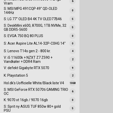
6
Vram
S: MSI MPG 491CQP 49" QD-OLED
0
144Hz
S: LG 77" OLED B4 4K TV OLED77B46
5
S: DeskMini x600, 8700G, 1TB NVMe, 32
5
GB DDR5-5600
S: EVGA 750 BQ 80 PLUS
0
S: Acer Aspire Lite AL14-32P-C0HG 14"
0
S: Lenovo T14s gen 2 - 800 kr.
4
V: i5 11600k + NZXT Z7 Z590 +
2
Vandkøler + DDR4 Ram
V: defekt Gigabyte RTX 5070
9
K: Playstation 5
2
Hol.dk's Uofficielle White/Black liste V4
1068
S: MSI GeForce RTX 5070ti GAMING TRIO
6
OC
K: 9070 xt 16gb / 9070 16gb
0
S: Sprit ny ASUS TUF 850w 80+ gold
5
PSU