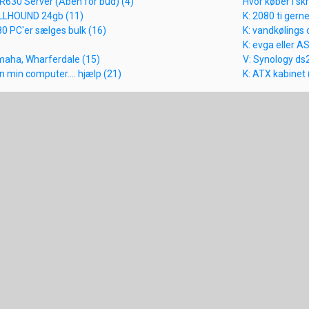
R630 Server (Åben for bud) (4)
Hvor køber i skr
LLHOUND 24gb (11)
K: 2080 ti gern
 PC'er sælges bulk (16)
K: vandkølings 
K: evga eller A
maha, Wharferdale (15)
V: Synology ds
n min computer.... hjælp (21)
K: ATX kabinet 