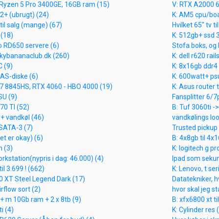
Ryzen 5 Pro 3400GE, 16GB ram (15)
V: RTX A2000 6
2+ (ubrugt) (24)
K: AM5 cpu/bo
til salg (mange) (67)
Hvilket 65" tv t
(18)
K: 512gb+ ssd 3
o RD650 servere (6)
Stofa boks, og R
kybananaclub.dk (260)
K: dell r620 rail
C (9)
K: 8x16gb ddr4
SAS-diske (6)
K: 600watt+ ps
 R7 8845HS, RTX 4060 - HBO 4000 (19)
K: Asus router 
SU (9)
Fansplitter 6/7p
70 TI (52)
B: Tuf 3060ti -
+ vandkøl (46)
vandkølings loo
 SATA-3 (7)
Trusted pickup
et er okay) (6)
B: 4x8gb til 4x
m (3)
K: logitech g pr
rkstation(nypris i dag: 46.000) (4)
Ipad som seku
il 3.699 ! (662)
K: Lenovo, t ser
0 XT Steel Legend Dark (17)
Datatekniker, hv
rflow sort (2)
hvor skal jeg s
+ m 10Gb ram + 2 x 8tb (9)
B: xfx6800 xt t
i (4)
K: Cylinder res 