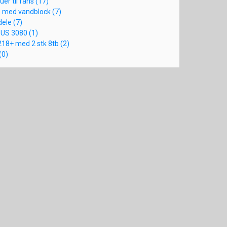
uer til fans (17)
e med vandblock (7)
dele (7)
SUS 3080 (1)
218+ med 2 stk 8tb (2)
(0)