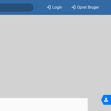
login
login
Login
Opret Bruger
person