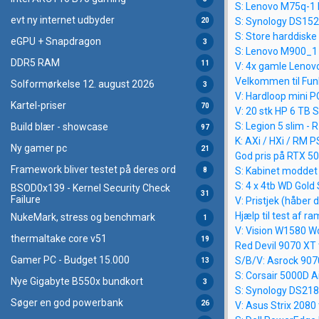
S: Lenovo M75q-1 
evt ny internet udbyder
S: Synology DS152
20
S: Store harddiske 
eGPU + Snapdragon
3
S: Lenovo M900_1 
DDR5 RAM
11
V: 4x gamle Lenov
Velkommen til Fun
Solformørkelse 12. august 2026
3
V: Hardloop mini P
Kartel-priser
70
V: 20 stk HP 6 TB 
S: Legion 5 slim -
Build blær - showcase
97
K: AXi / HXi / RM P
Ny gamer pc
21
God pris på RTX 50
Framework bliver testet på deres ord
S: Kabinet moddet 
8
S: 4 x 4tb WD Gold
BSOD0x139 - Kernel Security Check
31
Failure
V: Pristjek (håber d
Hjælp til test af ra
NukeMark, stress og benchmark
1
V: Vision W1580 Wo
thermaltake core v51
19
Red Devil 9070 XT t
Gamer PC - Budget 15.000
S/B/V: Asrock 907
13
S: Corsair 5000D Ai
Nye Gigabyte B550x bundkort
3
S: Synology DS218
Søger en god powerbank
26
V: Asus Strix 2080 t