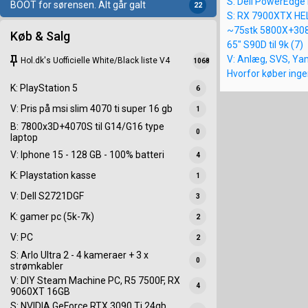
S: Dell PowerEdge 
BOOT for sørensen. Alt går galt
22
S: RX 7900XTX HE
~75stk 5800X+3080
Køb & Salg
65" S90D til 9k (7)
keep
V: Anlæg, SVS, Ya
Hol.dk's Uofficielle White/Black liste V4
1068
Hvorfor køber inge
K: PlayStation 5
6
V: Pris på msi slim 4070 ti super 16 gb
1
B: 7800x3D+4070S til G14/G16 type
0
laptop
V: Iphone 15 - 128 GB - 100% batteri
4
K: Playstation kasse
1
V: Dell S2721DGF
3
K: gamer pc (5k-7k)
2
V: PC
2
S: Arlo Ultra 2 - 4 kameraer + 3 x
0
strømkabler
V: DIY Steam Machine PC, R5 7500F, RX
4
9060XT 16GB
S: NVIDIA GeForce RTX 3090 Ti 24gb