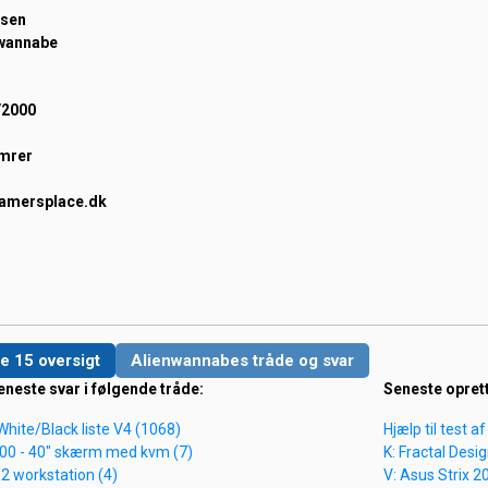
nsen
wannabe
/2000
mrer
amersplace.dk
e 15 oversigt
Alienwannabes tråde og svar
eneste svar i følgende tråde:
Seneste opret
e White/Black liste V4 (1068)
Hjælp til test a
600 - 40" skærm med kvm (7)
K: Fractal Desi
2 workstation (4)
V: Asus Strix 20