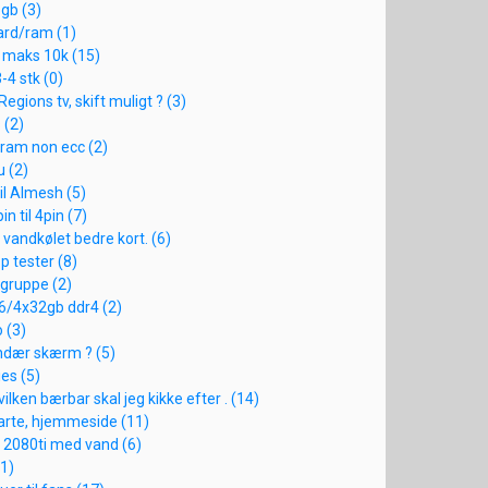
gb (3)
ard/ram (1)
il maks 10k (15)
-4 stk (0)
egions tv, skift muligt ? (3)
s (2)
 ram non ecc (2)
u (2)
til AImesh (5)
in til 4pin (7)
> vandkølet bedre kort. (6)
p tester (8)
 gruppe (2)
16/4x32gb ddr4 (2)
o (3)
ndær skærm ? (5)
ies (5)
ilken bærbar skal jeg kikke efter . (14)
tarte, hjemmeside (11)
il 2080ti med vand (6)
(1)