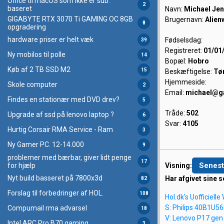
Office til macOS som ikke er sub.
2
baseret
Navn:
Michael Je
GIGABYTE RTX 3070 Ti GAMING OC 8GB
Brugernavn:
Alien
8
opgradering
hardware priser er helt væk
Fødselsdag:
39
Registreret:
01/01
Ny mobilos til polle
14
Bopæl:
Hobro
Køb af 2 TB SSD M2
15
Beskæftigelse:
Tø
Hjemmeside:
Skole computer
2
Email:
michael@g
Findes en stationær med DVD drev?
5
Tråde:
502
Upgrade af ssd på lenovo laptop ?
6
Svar:
4105
Hurtig Corsair RMA Service - Ram
3
Ny Gamer PC. 12-14.000
9
problemer med bærbar, giver lidt penge
17
Senest
Visning:
for hjælp
Nyt build basseret på 7800x3d
Har afgivet sine s
82
Forslag til forbedringer af HOL.
108
Hol.dk's Uofficiell
S: Philips 40B1U5
Compumail rma advarsel
18
V: Lenovo P17 gen 
Intel ARC Pro B70 gaming
3