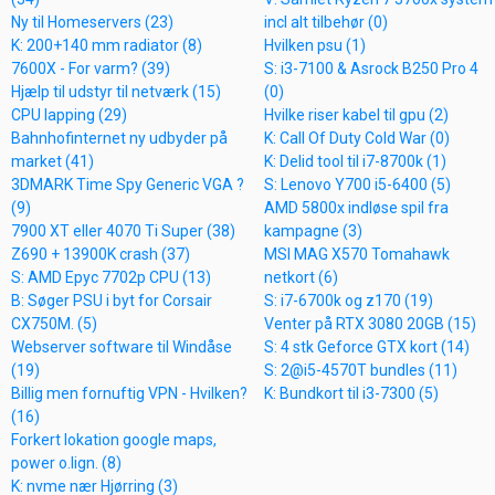
Ny til Homeservers (23)
incl alt tilbehør (0)
K: 200+140 mm radiator (8)
Hvilken psu (1)
7600X - For varm? (39)
S: i3-7100 & Asrock B250 Pro 4
Hjælp til udstyr til netværk (15)
(0)
CPU lapping (29)
Hvilke riser kabel til gpu (2)
Bahnhofinternet ny udbyder på
K: Call Of Duty Cold War (0)
market (41)
K: Delid tool til i7-8700k (1)
3DMARK Time Spy Generic VGA ?
S: Lenovo Y700 i5-6400 (5)
(9)
AMD 5800x indløse spil fra
7900 XT eller 4070 Ti Super (38)
kampagne (3)
Z690 + 13900K crash (37)
MSI MAG X570 Tomahawk
S: AMD Epyc 7702p CPU (13)
netkort (6)
B: Søger PSU i byt for Corsair
S: i7-6700k og z170 (19)
CX750M. (5)
Venter på RTX 3080 20GB (15)
Webserver software til Windåse
S: 4 stk Geforce GTX kort (14)
(19)
S: 2@i5-4570T bundles (11)
Billig men fornuftig VPN - Hvilken?
K: Bundkort til i3-7300 (5)
(16)
Forkert lokation google maps,
power o.lign. (8)
K: nvme nær Hjørring (3)