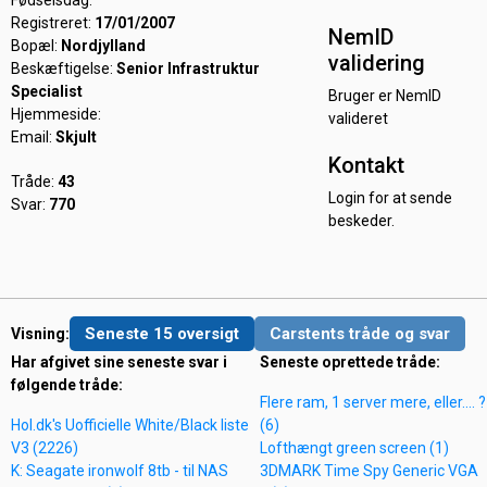
Fødselsdag:
Registreret:
17/01/2007
NemID
Bopæl:
Nordjylland
validering
Beskæftigelse:
Senior Infrastruktur
Specialist
Bruger er NemID
Hjemmeside:
valideret
Email:
Skjult
Kontakt
Tråde:
43
Login for at sende
Svar:
770
beskeder.
Seneste 15 oversigt
Carstents tråde og svar
Visning:
Har afgivet sine seneste svar i
Seneste oprettede tråde:
følgende tråde:
Flere ram, 1 server mere, eller.... ?
Hol.dk's Uofficielle White/Black liste
(6)
V3 (2226)
Lofthængt green screen (1)
K: Seagate ironwolf 8tb - til NAS
3DMARK Time Spy Generic VGA