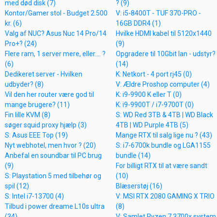
med død disk (7)
? (9)
Kontor/Gamer stol - Budget 2.500
V: i5-8400T - TUF 370-PRO -
kr. (6)
16GB DDR4 (1)
Valg af NUC? Asus Nuc 14 Pro/14
Hvilke HDMI kabel til 5120x1440
Pro+? (24)
(9)
Flere ram, 1 server mere, eller.... ?
Opgradere til 10Gbit lan - udstyr?
(6)
(14)
Dedikeret server - Hvilken
K: Netkort - 4 port rj45 (0)
udbyder? (8)
V: Ældre Proshop computer (4)
Vil den her router være god til
K: i9-9900 K eller T (0)
mange brugere? (11)
K: i9-9900T / i7-9700T (0)
Fin lille KVM (8)
S: WD Red 3TB & 4TB | WD Black
søger squid proxy hjælp (3)
4TB | WD Purple 4TB (5)
S: Asus EEE Top (19)
Mange RTX til salg lige nu ? (43)
Nyt webhotel, men hvor ? (20)
S: i7-6700k bundle og LGA1155
Anbefal en soundbar til PC brug
bundle (14)
(9)
For billigt RTX til at være sandt
S: Playstation 5 med tilbehør og
(10)
spil (12)
Blæserstøj (16)
S: Intel i7-13700 (4)
V: MSI RTX 2080 GAMING X TRIO
Tilbud i power dreame L10s ultra
(8)
(34)
V: Samlet Ryzen 7 3700x system