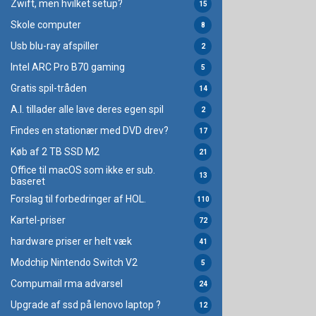
Zwift, men hvilket setup?
15
Skole computer
8
Usb blu-ray afspiller
2
Intel ARC Pro B70 gaming
5
Gratis spil-tråden
14
A.I. tillader alle lave deres egen spil
2
Findes en stationær med DVD drev?
17
Køb af 2 TB SSD M2
21
Office til macOS som ikke er sub.
13
baseret
Forslag til forbedringer af HOL.
110
Kartel-priser
72
hardware priser er helt væk
41
Modchip Nintendo Switch V2
5
Compumail rma advarsel
24
Upgrade af ssd på lenovo laptop ?
12