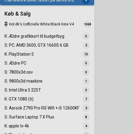
Framework bliver testet på deres ord
8
Køb & Salg
keep
Hol.dk's Uofficielle White/Black liste V4
1069
K: Ældre grafikkort til budgetbyg
5
S: PC: AMD 3600, GTX 1660S 6 GB
2
K: PlayStation 5
15
S: Ældre PC
5
S: 7800x3d osv
0
S: 9800x3d maskine
1
S: Intel Ultra 5 225T
3
K: GTX 1080 (ti)
7
S: Asrock Z790 Pro RS Wifi + i5 12600KF
2
S: Surface Laptop 7 X Plus
8
K: apple tv 4k
4