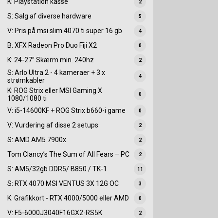
K: Playstation kasse
2
S: Salg af diverse hardware
5
V: Pris på msi slim 4070 ti super 16 gb
4
B: XFX Radeon Pro Duo Fiji X2
0
K: 24-27” Skærm min. 240hz
2
S: Arlo Ultra 2 - 4 kameraer + 3 x
4
strømkabler
K: ROG Strix eller MSI Gaming X
0
1080/1080 ti
V: i5-14600KF + ROG Strix b660-i game
0
V: Vurdering af disse 2 setups
2
S: AMD AM5 7900x
2
Tom Clancy’s The Sum of All Fears – PC
2
S: AM5/32gb DDR5/ B850 / TK-1
11
S: RTX 4070 MSI VENTUS 3X 12G OC
3
K: Grafikkort - RTX 4000/5000 eller AMD
0
V: F5-6000J3040F16GX2-RS5K
2