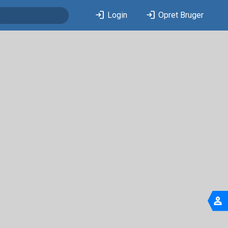
login
login
Login
Opret Bruger
person