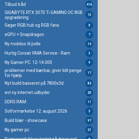
Tilbud tråd
416
GIGABYTE RTX 3070 Ti GAMING OC 8GB
13
opgradering
Søger RGB hub og RGB fans
0
eGPU + Snapdragon
7
Ny mobilos til polle
14
Hurtig Corsair RMA Service - Ram
3
Ny Gamer PC. 12-14.000
9
problemer med bærbar, giver lidt penge
17
for hjælp
Nyt build basseret på 7800x3d
82
evt ny internet udbyder
20
DDR5 RAM
11
Solformørkelse 12. august 2026
3
Build blær - showcase
97
Ny gamer pc
21