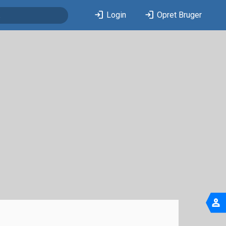
login
login
Login
Opret Bruger
person