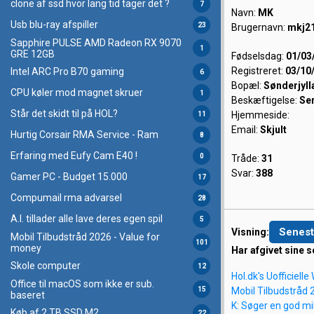
clone af ssd hvor lang tid tager det ?
7
Navn:
MK
Usb blu-ray afspiller
23
Brugernavn:
mkj2
Sapphire PULSE AMD Radeon RX 9070
1
GRE 12GB
Fødselsdag:
01/03
Registreret:
03/10
Intel ARC Pro B70 gaming
6
Bopæl:
Sønderjyll
CPU køler mod magnet skruer
1
Beskæftigelse:
Ser
Står det skidt til på HOL?
Hjemmeside:
11
Email:
Skjult
Hurtig Corsair RMA Service - Ram
8
Erfaring med Eufy Cam E40 !
0
Tråde:
31
Svar:
388
Gamer PC - Budget 15.000
17
Compumail rma advarsel
28
A.I. tillader alle lave deres egen spil
5
Senest
Visning:
Mobil Tilbudstråd 2026 - Value for
101
money
Har afgivet sine s
Skole computer
12
Hol.dk's Uofficiell
Office til macOS som ikke er sub.
Mobil Tilbudstråd 
15
baseret
K: Søger en god mi
Køb af 2 TB SSD M2
22