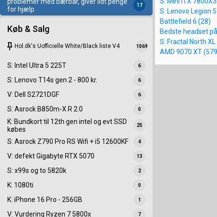
S: Mini ITX 7800X
problemer med bærbar, giver lidt penge
17
for hjælp
S: Lenovo Legion
Battlefield 6 (28)
Køb & Salg
Bedste headset på
S: Fractal North XL
keep
Hol.dk's Uofficielle White/Black liste V4
1069
AMD 9070 XT (579
S: Intel Ultra 5 225T
6
S: Lenovo T14s gen 2 - 800 kr.
6
V: Dell S2721DGF
6
S: Asrock B850m-X R 2.0
0
K: Bundkort til 12th gen intel og evt SSD
25
købes
S: Asrock Z790 Pro RS Wifi + i5 12600KF
4
V: defekt Gigabyte RTX 5070
13
S: x99s og to 5820k
2
K: 1080ti
0
K: iPhone 16 Pro - 256GB
1
V: Vurdering Ryzen 7 5800x
7