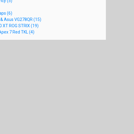
ncy (5)
aps (6)
f & Asus VG278QR (15)
0 XT ROG STRIX (19)
Apex 7 Red TKL (4)