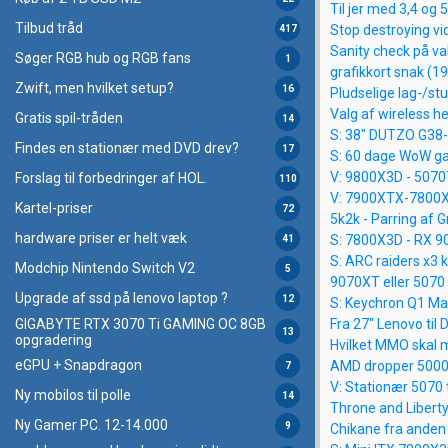
Til jer med 3,4 og 
Tilbud tråd
Stop destroying v
417
Sanity check på val
Søger RGB hub og RGB fans
1
grafikkort snak (19
Zwift, men hvilket setup?
16
Pludselige lag-/stut
Valg af wireless h
Gratis spil-tråden
14
S: 38" DUTZO G38
Findes en stationær med DVD drev?
17
S: 60 dage WoW g
V: 9800X3D - 5070
Forslag til forbedringer af HOL.
110
V: 7900XTX-7800
Kartel-priser
72
5k2k - Parring af G
hardware priser er helt væk
S: 7800X3D - RX 9
41
S: ARC raiders x3 
Modchip Nintendo Switch V2
5
9070XT eller 5070 
Upgrade af ssd på lenovo laptop ?
12
S: Keychron Q1 Ma
GIGABYTE RTX 3070 Ti GAMING OC 8GB
Fra 27" Lenovo til
13
opgradering
Hvilket MMO skal m
eGPU + Snapdragon
AMD dropper 5000-
7
V: Stationær 5070 
Ny mobilos til polle
14
Throne and Liberty:
Ny Gamer PC. 12-14.000
9
Chikane fra anden