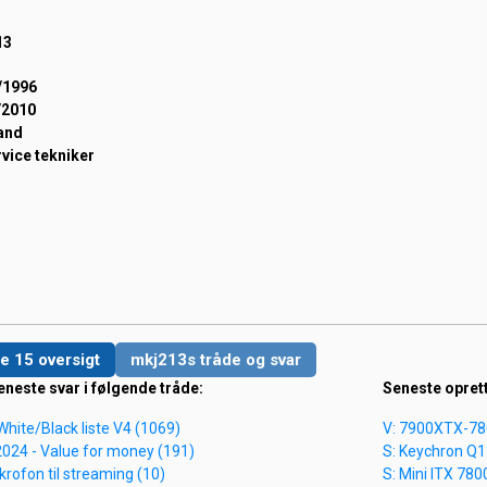
13
/1996
/2010
and
vice tekniker
e 15 oversigt
mkj213s tråde og svar
eneste svar i følgende tråde:
Seneste opret
e White/Black liste V4 (1069)
V: 7900XTX-7
2024 - Value for money (191)
S: Keychron Q1
krofon til streaming (10)
S: Mini ITX 78