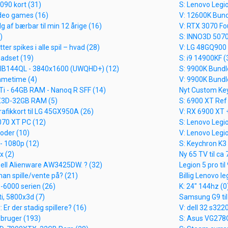
5090 kort (31)
S: Lenovo Leg
ideo games (16)
V: 12600K Bund
g af bærbar til min 12 årige (16)
V: RTX 3070 Fo
)
S: INNO3D 5070
ter spikes i alle spil – hvad (28)
V: LG 48GQ900 
eadset (19)
S: i9 14900KF (
-IB144QL - 3840x1600 (UWQHD+) (12)
S: 9900K Bundl
ametime (4)
V: 9900K Bundl
Ti - 64GB RAM - Nanoq R SFF (14)
Nyt Custom Ke
X3D-32GB RAM (5)
S: 6900 XT Ref
rafikkort til LG 45GX950A (26)
V: RX 6900 XT 
070 XT PC (12)
S: Lenovo Legio
koder (10)
V: Lenovo Legi
- 1080p (12)
S: Keychron K3
x (2)
Ny 65 TV til ca 
 Dell Alienware AW3425DW. ? (32)
Legion 5 pro til
an spille/vente på? (21)
Billig Lenovo le
6000 serien (26)
K: 24" 144hz (0
ti, 5800x3d (7)
Samsung G9 til 
 Er der stadig spillere? (16)
V: dell 32 s322
 bruger (193)
S: Asus VG278Q