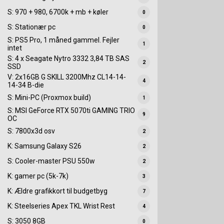
S: 970 + 980, 6700k + mb + køler
0
S: Stationær pc
0
S: PS5 Pro, 1 måned gammel. Fejler
1
intet
S: 4 x Seagate Nytro 3332 3,84 TB SAS
2
SSD
V: 2x16GB G SKILL 3200Mhz CL14-14-
4
14-34 B-die
S: Mini-PC (Proxmox build)
1
S: MSI GeForce RTX 5070ti GAMING TRIO
9
OC
S: 7800x3d osv
2
K: Samsung Galaxy S26
2
S: Cooler-master PSU 550w
2
K: gamer pc (5k-7k)
3
K: Ældre grafikkort til budgetbyg
7
K: Steelseries Apex TKL Wrist Rest
4
S: 3050 8GB
0