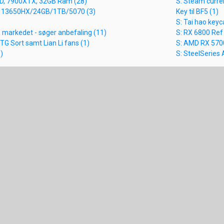
3D, 7900XTX, 32GB Ram (28)
S: Steam curre
 5 13650HX/24GB/1TB/5070 (3)
Key til BF5 (1)
S: Tai hao keyc
 markedet - søger anbefaling (11)
S: RX 6800 Re
 TG Sort samt Lian Li fans (1)
S: AMD RX 570
)
S: SteelSeries 