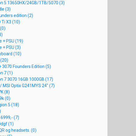
ion 5 13650HX/24GB/1TB/5070 (3)
le (3)
unders edition (2)
 Ti X3 (10)
(0)
3)
e + PSU (19)
e + PSU (3)
yboard (10)
 (20)
+ 3070 Founders Edition (5)
n 7 (1)
on 7 3070 16GB 1000GB (17)
 / MSI Optix G241MYS 24" (7)
7K (8)
 9k (0)
gion 5 (18)
)
6999,- (7)
0dgf (1)
R og headsets. (0)