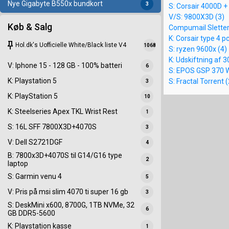
Nye Gigabyte B550x bundkort
3
S: Corsair 4000D +
V/S: 9800X3D (3)
Køb & Salg
Compumail Sletter 
K: Corsair type 4 pc
keep
Hol.dk's Uofficielle White/Black liste V4
1068
S: ryzen 9600x (4)
K: Udskiftning af 3
V: Iphone 15 - 128 GB - 100% batteri
6
S: EPOS GSP 370 W
K: Playstation 5
S: Fractal Torrent (
3
K: PlayStation 5
10
K: Steelseries Apex TKL Wrist Rest
1
S: 16L SFF 7800X3D+4070S
3
V: Dell S2721DGF
4
B: 7800x3D+4070S til G14/G16 type
2
laptop
S: Garmin venu 4
5
V: Pris på msi slim 4070 ti super 16 gb
3
S: DeskMini x600, 8700G, 1TB NVMe, 32
6
GB DDR5-5600
K: Playstation kasse
1