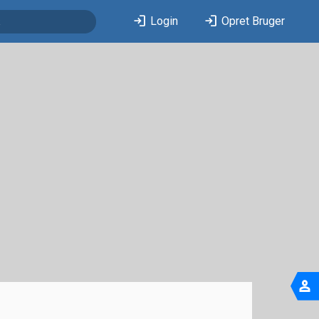
login
login
Login
Opret Bruger
person