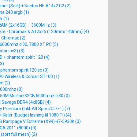
alnut (Sort) + Noctua NF-A14x2 G2 (2)
ma 240 argb (1)
k (1)
RAM (2x16GB) – 3600MHz (3)
sere - Chromax & A12x25 (120mm/140mm) (4)
S Chromax (2)
 6000mhz cl30, 7800 XT PC (5)
gston nv3) (3)
D + phantom spirit 120 (4)
3)
 phantom spirit 120 se (0)
0 Wireless & Corsair ST100 (1)
nt (2)
6000mhz (0)
50M Mortar/32GB 6000mhz cl30 (0)
X Savage DDR4 (4x8GB) (4)
ay Premium (Inkl. Alt Sport/CL/F1) (7)
 Køler (Budget løsning til 1080 Ti) (4)
US Rampage V Extreme (X99)+i7-5930K (3)
 LGA 2011 (8000) (0)
 (sort full mesh) (2)