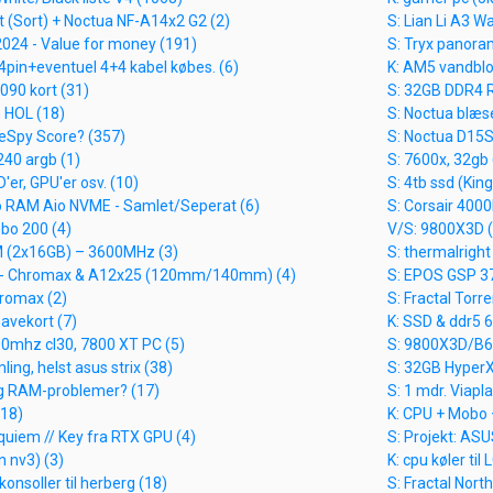
ut (Sort) + Noctua NF-A14x2 G2 (2)
S: Lian Li A3 W
2024 - Value for money (191)
S: Tryx panora
24pin+eventuel 4+4 kabel købes. (6)
K: AM5 vandblo
5090 kort (31)
S: 32GB DDR4 
 HOL (18)
S: Noctua blæ
eSpy Score? (357)
S: Noctua D15
240 argb (1)
S: 7600x, 32gb
'er, GPU'er osv. (10)
S: 4tb ssd (Kin
 RAM Aio NVME - Samlet/Seperat (6)
S: Corsair 4000
bo 200 (4)
V/S: 9800X3D (
 (2x16GB) – 3600MHz (3)
S: thermalright
e - Chromax & A12x25 (120mm/140mm) (4)
S: EPOS GSP 37
romax (2)
S: Fractal Torre
avekort (7)
K: SSD & ddr5 
00mhz cl30, 7800 XT PC (5)
S: 9800X3D/B6
mling, helst asus strix (38)
S: 32GB Hyper
ing RAM-problemer? (17)
S: 1 mdr. Viapl
(18)
K: CPU + Mobo +
equiem // Key fra RTX GPU (4)
S: Projekt: AS
n nv3) (3)
K: cpu køler til
konsoller til herberg (18)
S: Fractal North