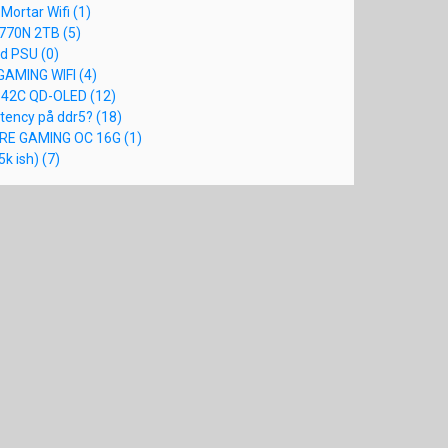
ortar Wifi (1)
770N 2TB (5)
d PSU (0)
GAMING WIFI (4)
342C QD-OLED (12)
atency på ddr5? (18)
GRE GAMING OC 16G (1)
k ish) (7)