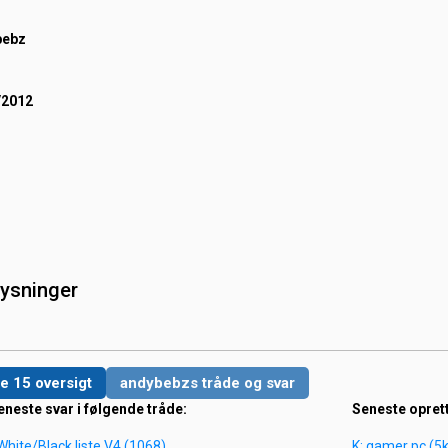
bebz
/2012
lysninger
e 15 oversigt
andybebzs tråde og svar
eneste svar i følgende tråde:
Seneste opret
e White/Black liste V4 (1068)
K: gamer pc (5k