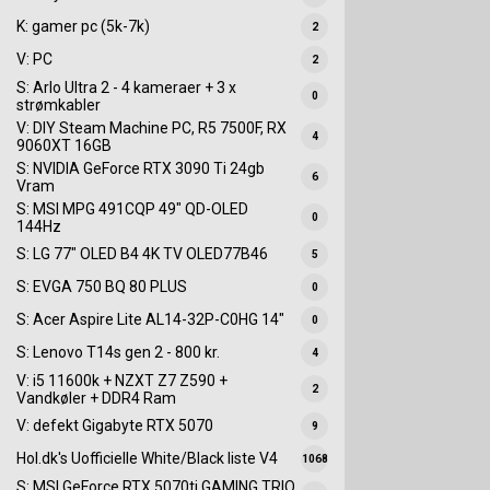
K: gamer pc (5k-7k)
2
V: PC
2
S: Arlo Ultra 2 - 4 kameraer + 3 x
0
strømkabler
V: DIY Steam Machine PC, R5 7500F, RX
4
9060XT 16GB
S: NVIDIA GeForce RTX 3090 Ti 24gb
6
Vram
S: MSI MPG 491CQP 49" QD-OLED
0
144Hz
S: LG 77" OLED B4 4K TV OLED77B46
5
S: EVGA 750 BQ 80 PLUS
0
S: Acer Aspire Lite AL14-32P-C0HG 14"
0
S: Lenovo T14s gen 2 - 800 kr.
4
V: i5 11600k + NZXT Z7 Z590 +
2
Vandkøler + DDR4 Ram
V: defekt Gigabyte RTX 5070
9
Hol.dk's Uofficielle White/Black liste V4
1068
S: MSI GeForce RTX 5070ti GAMING TRIO