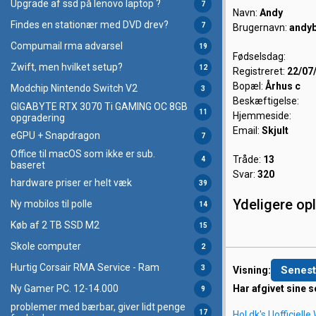
Upgrade af ssd på lenovo laptop ?
7
Navn:
Andy
Findes en stationær med DVD drev?
7
Brugernavn:
andy
Compumail rma advarsel
19
Fødselsdag:
Zwift, men hvilket setup?
12
Registreret:
22/07
Bopæl:
Århus c
Modchip Nintendo Switch V2
3
Beskæftigelse:
GIGABYTE RTX 3070 Ti GAMING OC 8GB
11
Hjemmeside:
opgradering
Email:
Skjult
eGPU + Snapdragon
7
Office til macOS som ikke er sub.
Tråde:
13
4
baseret
Svar:
320
hardware priser er helt væk
39
Ydeligere op
Ny mobilos til polle
14
Køb af 2 TB SSD M2
15
Skole computer
2
Hurtig Corsair RMA Service - Ram
3
Senest
Visning:
Har afgivet sine s
Ny Gamer PC. 12-14.000
9
problemer med bærbar, giver lidt penge
17
Hol.dk's Uofficiell