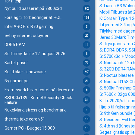
for hjælp
S: Lian Li A3 Waln
Nyt build basseret på 7800x3d
82
Mobil Tilbudstråd 
Forslag til forbedringer af HOL.
108
K: Corsair Type 4 
Til jer med 3,4 og 
Intel ARC Pro B70 gaming
3
Tilykke med dagen
evt ny internet udbyder
20
Jeres 3DMark Tim
S: Tryx panorama 
DDR5 RAM
11
S: DDR4, DDR5, SSD
Solformørkelse 12. august 2026
3
S: 5700x3d + Mobo
S: Noctua nh-12a h
Kartel-priser
70
S: 32GB DDR4 RAM
Build blær - showcase
97
S: Noctua blæser
Ny gamer pc
21
S: Noctua D15S Ch
S: 500kr Proshop G
Framework bliver testet på deres ord
8
S: 7600x, 32gb 60
BSOD0x139 - Kernel Security Check
K: rtx 2070/s til sa
31
Failure
Hjælp til fejlsøgn
NukeMark, stress og benchmark
1
S: 9th Gen bundle 
thermaltake core v51
S: Resident Evil R
19
S: 4tb ssd (Kingsto
Gamer PC - Budget 15.000
13
Søges: gratis spille