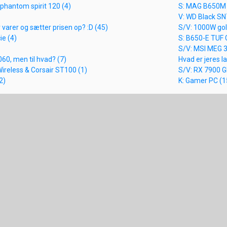
 phantom spirit 120 (4)
S: MAG B650M M
V: WD Black SN
varer og sætter prisen op? :D (45)
S/V: 1000W gol
ie (4)
S: B650-E TUF 
S/V: MSI MEG 
060, men til hvad? (7)
Hvad er jeres l
ireless & Corsair ST100 (1)
S/V: RX 7900 
2)
K: Gamer PC (15