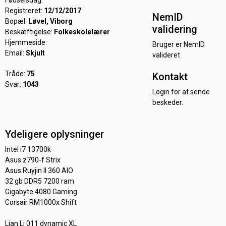
Fødselsdag:
Registreret:
12/12/2017
NemID
Bopæl:
Løvel, Viborg
validering
Beskæftigelse:
Folkeskolelærer
Hjemmeside:
Bruger er NemID
Email:
Skjult
valideret
Tråde:
75
Kontakt
Svar:
1043
Login for at sende
beskeder.
Ydeligere oplysninger
Intel i7 13700k
Asus z790-f Strix
Asus Ruyjin II 360 AIO
32 gb DDR5 7200 ram
Gigabyte 4080 Gaming
Corsair RM1000x Shift
Lian Li 011 dynamic XL