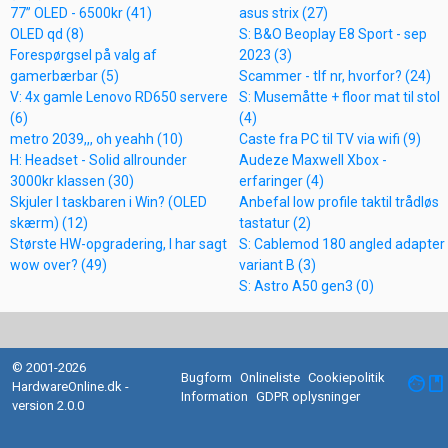
77” OLED - 6500kr (41)
asus strix (27)
OLED qd (8)
S: B&O Beoplay E8 Sport - sep
Forespørgsel på valg af
2023 (3)
gamerbærbar (5)
Scammer - tlf nr, hvorfor? (24)
V: 4x gamle Lenovo RD650 servere
S: Musemåtte + floor mat til stol
(6)
(4)
metro 2039,,, oh yeahh (10)
Caste fra PC til TV via wifi (9)
H: Headset - Solid allrounder
Audeze Maxwell Xbox -
3000kr klassen (30)
erfaringer (4)
Skjuler I taskbaren i Win? (OLED
Anbefal low profile taktil trådløs
skærm) (12)
tastatur (2)
Største HW-opgradering, I har sagt
S: Cablemod 180 angled adapter
wow over? (49)
variant B (3)
S: Astro A50 gen3 (0)
© 2001-2026
Bugform
Onlineliste
Cookiepolitik
facebook
HardwareOnline.dk -
Information
GDPR oplysninger
version 2.0.0