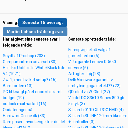
Seneste 15 oversigt
Visning:
Martin Lohses tråde og svar
Har afgivet sine seneste svar i
Seneste oprettede tråde:
følgende tråde:
Forespørgsel på valg af
Snydt af Proshop (203)
gamerbærbar (5)
Compumail rma advarsel (30)
V: 4x gamle Lenovo RD650
Hol.dk's Uofficielle White/Black liste
servere (6)
V4 (1071)
Affugter - tøj (28)
Zwift, men hvilket setup? (16)
Dell/Alienware garanti ->
Bare torden (13)
ombytning pga defekt?? (22)
PC til knægt på et enormt stramt
QD-oled vs W-Oled (27)
budget (19)
V: Intel DC S3610 Series 800 gb -
outlook mail hacket (16)
5 styk (3)
Opdateringer på
S: Lian Li 011D XL ROG HVID (4)
HardwareOnline.dk (33)
S: Lian Li SL-INF 120 mm blæsere
Ram priser - hvor længe tror du det
+ controller (3)
bliver ved? (67)
V: Lian Li SL-INF 120 blæsere (6