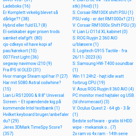
Ladeboks (16)
stk) (Hvid) (1)
Er Komplett virkelig blevet så
S: Corsair RM100X shift PSU (1)
dårlige?? (38)
PSU valg - er det RM1000x? (21)
Hybrid eller fuld EL? (8)
V: Corsair RM1000x Shift PSU (3)
El-selskaber øger prisen trods
V: Lian Li O11d XL kabinet (0)
sænket elafgift. (80)
S: ROG Ruyjin 2 360 AIO
cjs-cdkeys vil have kopi af
u/blæsere (1)
pas/kørekort (10)
S: Logitech G915 Tactile - fra
007 First Light (36)
26/11-2023 (6)
segway navimow i210 (9)
S: Samsung HW-T400 soundbar
Fra IPS til OLED (31)
(1)
Hvor mange Steam spil har I? (27)
Win 11 24h2 - højt idle watt
Har mit 5080 Astral coilwhine?
forbrug CPU (19)
(15)
V: Asus ROG Ruyjin II 360 AIO (4)
Lian Li RS1200G & 8.8” Universal
PC monitor med højtaler og USB
Screen – Et spændende kig på
(til chromecast) (3)
kommende Intel testbænk (1)
V: Oculus Quest 2 - 64 gb - 3 år
Hvilket keyboard bruger/anbefaler
(1)
du? (29)
Bedste software - gratis til HDD
Jeres 3DMark TimeSpy Score?
wipe - mekanisk o... (7)
(357)
2x ram vs 4x ram - 14th serie