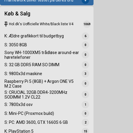
Framework bliver testet på deres ord
8
Køb & Salg
keep
Hol.dk's Uofficielle White/Black liste V4
1069
K: Ældre grafikkort til budgetbyg
6
S: 3050 8GB
0
Sony WH-1000XM5 trådløse around-ear
0
høretelefoner
S: 32 GB DDR5 RAM SO DIMM
0
S: 9800x3d maskine
3
Raspberry Pi 5 (8GB) + Argon ONE V5
0
M.2 Case
S: CRUCIAL 32GB DDR4-3200MHz
0
SODIMM 1.2V CL22
S: 7800x3d osv
1
S: Mini-PC (Proxmox build)
0
S: PC: AMD 3600, GTX 1660S 6 GB
2
K: PlayStation 5
15