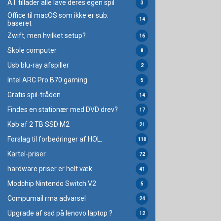
A.I. tillader alle lave deres egen spil
3
Office til macOS som ikke er sub.
14
baseret
Zwift, men hvilket setup?
16
Skole computer
8
Usb blu-ray afspiller
2
Intel ARC Pro B70 gaming
5
Gratis spil-tråden
14
Findes en stationær med DVD drev?
17
Køb af 2 TB SSD M2
21
Forslag til forbedringer af HOL.
110
Kartel-priser
72
hardware priser er helt væk
41
Modchip Nintendo Switch V2
5
Compumail rma advarsel
24
Upgrade af ssd på lenovo laptop ?
12