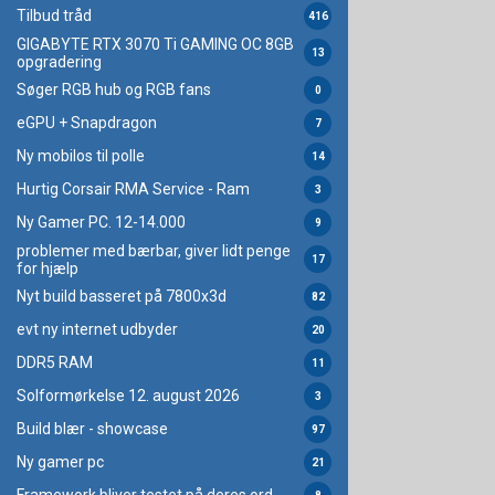
Tilbud tråd
416
GIGABYTE RTX 3070 Ti GAMING OC 8GB
13
opgradering
Søger RGB hub og RGB fans
0
eGPU + Snapdragon
7
Ny mobilos til polle
14
Hurtig Corsair RMA Service - Ram
3
Ny Gamer PC. 12-14.000
9
problemer med bærbar, giver lidt penge
17
for hjælp
Nyt build basseret på 7800x3d
82
evt ny internet udbyder
20
DDR5 RAM
11
Solformørkelse 12. august 2026
3
Build blær - showcase
97
Ny gamer pc
21