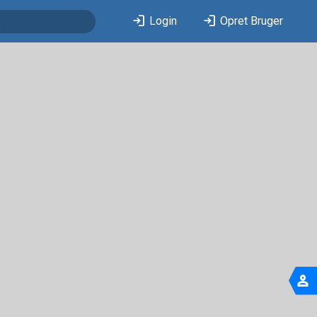
login
login
Login
Opret Bruger
person