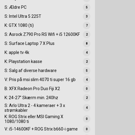
S: Ældre PC
5
S: Intel Ultra 5 225T
3
K: GTX 1080 (ti)
7
S: Asrock Z790 Pro RS Wifi + i5 12600KF
2
S: Surface Laptop 7 X Plus
8
K: apple tv 4k
4
K: Playstation kasse
2
S: Salg af diverse hardware
5
V: Pris på msi slim 4070 ti super 16 gb
4
B: XFX Radeon Pro Duo Fiji X2
0
K: 24-27” Skærm min. 240hz
2
S: Arlo Ultra 2 - 4 kameraer + 3 x
4
strømkabler
K: ROG Strix eller MSI Gaming X
0
1080/1080 ti
V: i5-14600KF + ROG Strix b660-i game
0