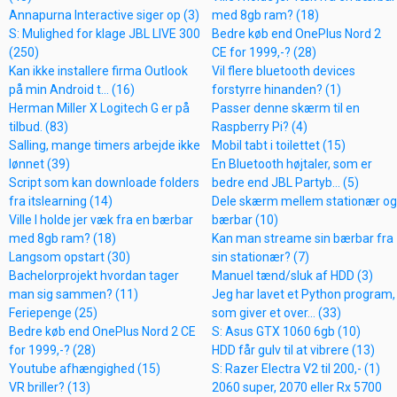
Annapurna Interactive siger op (3)
med 8gb ram? (18)
S: Mulighed for klage JBL LIVE 300
Bedre køb end OnePlus Nord 2
(250)
CE for 1999,-? (28)
Kan ikke installere firma Outlook
Vil flere bluetooth devices
på min Android t... (16)
forstyrre hinanden? (1)
Herman Miller X Logitech G er på
Passer denne skærm til en
tilbud. (83)
Raspberry Pi? (4)
Salling, mange timers arbejde ikke
Mobil tabt i toilettet (15)
lønnet (39)
En Bluetooth højtaler, som er
Script som kan downloade folders
bedre end JBL Partyb... (5)
fra itslearning (14)
Dele skærm mellem stationær og
Ville I holde jer væk fra en bærbar
bærbar (10)
med 8gb ram? (18)
Kan man streame sin bærbar fra
Langsom opstart (30)
sin stationær? (7)
Bachelorprojekt hvordan tager
Manuel tænd/sluk af HDD (3)
man sig sammen? (11)
Jeg har lavet et Python program,
Feriepenge (25)
som giver et over... (33)
Bedre køb end OnePlus Nord 2 CE
S: Asus GTX 1060 6gb (10)
for 1999,-? (28)
HDD får gulv til at vibrere (13)
Youtube afhængighed (15)
S: Razer Electra V2 til 200,- (1)
VR briller? (13)
2060 super, 2070 eller Rx 5700