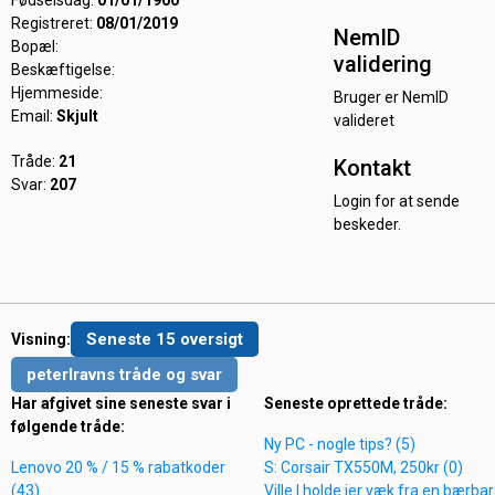
Fødselsdag:
01/01/1900
Registreret:
08/01/2019
NemID
Bopæl:
validering
Beskæftigelse:
Hjemmeside:
Bruger er NemID
Email:
Skjult
valideret
Tråde:
21
Kontakt
Svar:
207
Login for at sende
beskeder.
Seneste 15 oversigt
Visning:
peterlravns tråde og svar
Har afgivet sine seneste svar i
Seneste oprettede tråde:
følgende tråde:
Ny PC - nogle tips? (5)
Lenovo 20 % / 15 % rabatkoder
S: Corsair TX550M, 250kr (0)
(43)
Ville I holde jer væk fra en bærbar