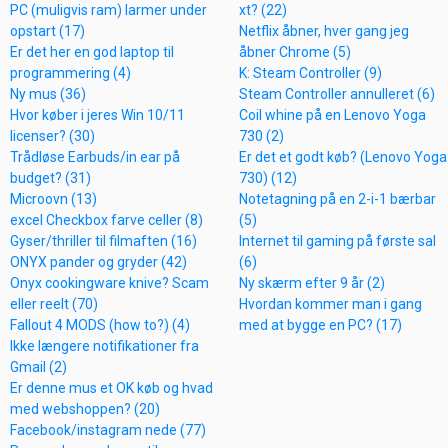
PC (muligvis ram) larmer under
xt? (22)
opstart (17)
Netflix åbner, hver gang jeg
Er det her en god laptop til
åbner Chrome (5)
programmering (4)
K: Steam Controller (9)
Ny mus (36)
Steam Controller annulleret (6)
Hvor køber i jeres Win 10/11
Coil whine på en Lenovo Yoga
licenser? (30)
730 (2)
Trådløse Earbuds/in ear på
Er det et godt køb? (Lenovo Yoga
budget? (31)
730) (12)
Microovn (13)
Notetagning på en 2-i-1 bærbar
excel Checkbox farve celler (8)
(5)
Gyser/thriller til filmaften (16)
Internet til gaming på første sal
ONYX pander og gryder (42)
(6)
Onyx cookingware knive? Scam
Ny skærm efter 9 år (2)
eller reelt (70)
Hvordan kommer man i gang
Fallout 4 MODS (how to?) (4)
med at bygge en PC? (17)
Ikke længere notifikationer fra
Gmail (2)
Er denne mus et OK køb og hvad
med webshoppen? (20)
Facebook/instagram nede (77)