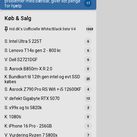
problemer med bærbar, giver lidt penge
17
for hjælp
Køb & Salg
keep
Hol.dk's Uofficielle White/Black liste V4
1069
S: Intel Ultra 5 225T
6
S: Lenovo T14s gen 2 - 800 kr.
6
V: Dell S2721DGF
6
S: Asrock B850m-X R 2.0
0
K: Bundkort til 12th gen intel og evt SSD
25
købes
S: Asrock Z790 Pro RS Wifi + i5 12600KF
4
V: defekt Gigabyte RTX 5070
13
S: x99s og to 5820k
2
K: 1080ti
0
K: iPhone 16 Pro - 256GB
1
V: Vurdering Ryzen 7 5800x
7