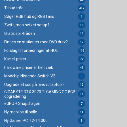
Tilbud tråd
417
Søger RGB hub og RGB fans
1
Zwift, men hvilket setup?
16
Gratis spil-tråden
14
Findes en stationær med DVD drev?
17
Forslag til forbedringer af HOL.
110
Kartel-priser
72
hardware priser er helt væk
41
Modchip Nintendo Switch V2
5
Upgrade af ssd på lenovo laptop ?
12
GIGABYTE RTX 3070 Ti GAMING OC 8GB
13
opgradering
eGPU + Snapdragon
7
Ny mobilos til polle
14
Ny Gamer PC. 12-14.000
9