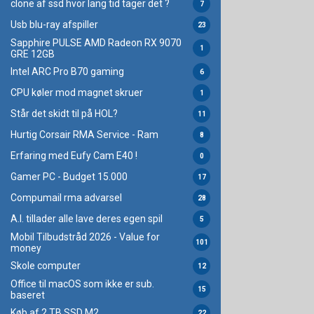
clone af ssd hvor lang tid tager det ?
7
Usb blu-ray afspiller
23
Sapphire PULSE AMD Radeon RX 9070
1
GRE 12GB
Intel ARC Pro B70 gaming
6
CPU køler mod magnet skruer
1
Står det skidt til på HOL?
11
Hurtig Corsair RMA Service - Ram
8
Erfaring med Eufy Cam E40 !
0
Gamer PC - Budget 15.000
17
Compumail rma advarsel
28
A.I. tillader alle lave deres egen spil
5
Mobil Tilbudstråd 2026 - Value for
101
money
Skole computer
12
Office til macOS som ikke er sub.
15
baseret
Køb af 2 TB SSD M2
22