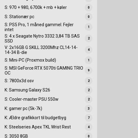
S: 970 + 980, 6700k + mb + køler
0
S: Stationær pc
0
S: PS5 Pro, 1 måned gammel. Fejler
1
intet
S: 4 x Seagate Nytro 3332 3,84 TB SAS
2
SSD
V: 2x16GB G SKILL 3200Mhz CL14-14-
4
14-34 B-die
S: Mini-PC (Proxmox build)
1
S: MSI GeForce RTX 5070ti GAMING TRIO
9
OC
S: 7800x3d osv
2
K: Samsung Galaxy S26
2
S: Cooler-master PSU 550w
2
K: gamer pc (5k-7k)
3
K: Ældre grafikkort til budgetbyg
7
K: Steelseries Apex TKL Wrist Rest
4
S: 3050 8GB
0