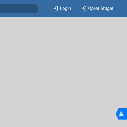
login
login
Login
Opret Bruger
person