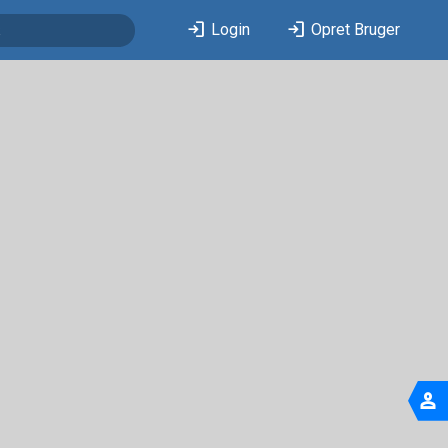
login
login
Login
Opret Bruger
person