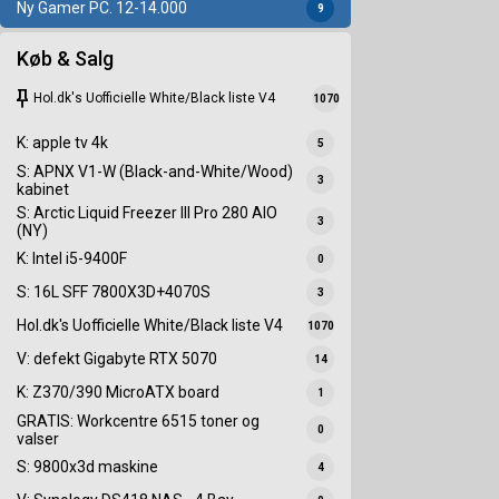
Ny Gamer PC. 12-14.000
9
Køb & Salg
keep
Hol.dk's Uofficielle White/Black liste V4
1070
K: apple tv 4k
5
S: APNX V1-W (Black-and-White/Wood)
3
kabinet
S: Arctic Liquid Freezer III Pro 280 AIO
3
(NY)
K: Intel i5-9400F
0
S: 16L SFF 7800X3D+4070S
3
Hol.dk's Uofficielle White/Black liste V4
1070
V: defekt Gigabyte RTX 5070
14
K: Z370/390 MicroATX board
1
GRATIS: Workcentre 6515 toner og
0
valser
S: 9800x3d maskine
4