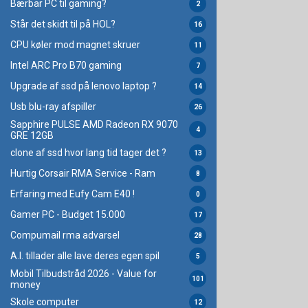
Bærbar PC til gaming?
2
Står det skidt til på HOL?
16
CPU køler mod magnet skruer
11
Intel ARC Pro B70 gaming
7
Upgrade af ssd på lenovo laptop ?
14
Usb blu-ray afspiller
26
Sapphire PULSE AMD Radeon RX 9070
4
GRE 12GB
clone af ssd hvor lang tid tager det ?
13
Hurtig Corsair RMA Service - Ram
8
Erfaring med Eufy Cam E40 !
0
Gamer PC - Budget 15.000
17
Compumail rma advarsel
28
A.I. tillader alle lave deres egen spil
5
Mobil Tilbudstråd 2026 - Value for
101
money
Skole computer
12