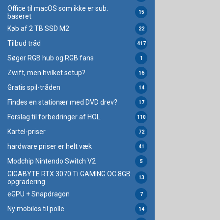
Office til macOS som ikke er sub.
15
baseret
Køb af 2 TB SSD M2
22
Tilbud tråd
417
Søger RGB hub og RGB fans
1
Zwift, men hvilket setup?
16
Gratis spil-tråden
14
Findes en stationær med DVD drev?
17
Forslag til forbedringer af HOL.
110
Kartel-priser
72
hardware priser er helt væk
41
Modchip Nintendo Switch V2
5
GIGABYTE RTX 3070 Ti GAMING OC 8GB
13
opgradering
eGPU + Snapdragon
7
Ny mobilos til polle
14