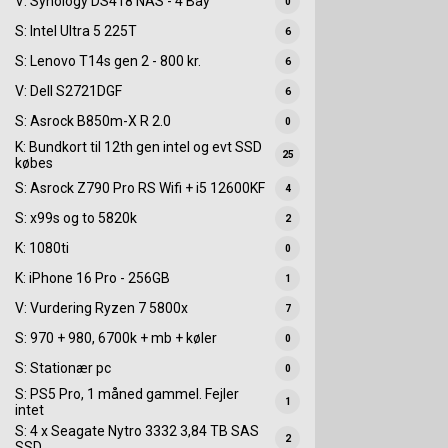
V: Synology DS418 NAS - 4 Bay
0
S: Intel Ultra 5 225T
6
S: Lenovo T14s gen 2 - 800 kr.
6
V: Dell S2721DGF
6
S: Asrock B850m-X R 2.0
0
K: Bundkort til 12th gen intel og evt SSD
25
købes
S: Asrock Z790 Pro RS Wifi + i5 12600KF
4
S: x99s og to 5820k
2
K: 1080ti
0
K: iPhone 16 Pro - 256GB
1
V: Vurdering Ryzen 7 5800x
7
S: 970 + 980, 6700k + mb + køler
0
S: Stationær pc
0
S: PS5 Pro, 1 måned gammel. Fejler
1
intet
S: 4 x Seagate Nytro 3332 3,84 TB SAS
2
SSD