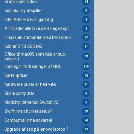
Gratis spil-tråden
14
Usb blu-ray afspiller
0
Intel ARC Pro B70 gaming
4
A.I. tillader alle lave deres egen spil
2
Findes en stationær med DVD drev?
17
Køb af 2 TB SSD M2
21
Office til macOS som ikke er sub.
13
baseret
Forslag til forbedringer af HOL.
110
Kartel-priser
72
hardware priser er helt væk
41
Skole computer
5
Modchip Nintendo Switch V2
5
Zwift, men hvilket setup?
13
Compumail rma advarsel
24
Upgrade af ssd på lenovo laptop ?
12