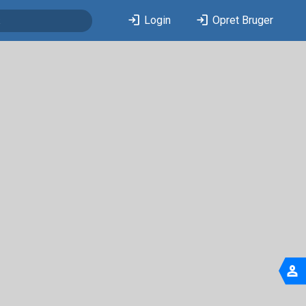
login
login
Login
Opret Bruger
person