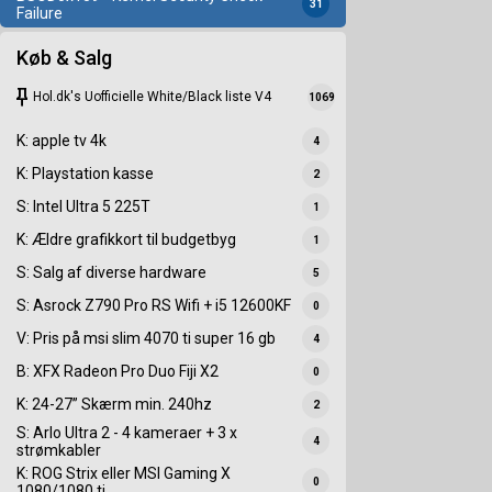
31
Failure
Køb & Salg
keep
Hol.dk's Uofficielle White/Black liste V4
1069
K: apple tv 4k
4
K: Playstation kasse
2
S: Intel Ultra 5 225T
1
K: Ældre grafikkort til budgetbyg
1
S: Salg af diverse hardware
5
S: Asrock Z790 Pro RS Wifi + i5 12600KF
0
V: Pris på msi slim 4070 ti super 16 gb
4
B: XFX Radeon Pro Duo Fiji X2
0
K: 24-27” Skærm min. 240hz
2
S: Arlo Ultra 2 - 4 kameraer + 3 x
4
strømkabler
K: ROG Strix eller MSI Gaming X
0
1080/1080 ti