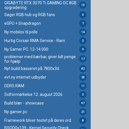
GIGABYTE RTX 3070 Ti GAMING OC 8GB
13
opgradering
Søger RGB hub og RGB fans
0
eGPU + Snapdragon
7
Ny mobilos til polle
14
Hurtig Corsair RMA Service - Ram
3
Ny Gamer PC. 12-14.000
9
problemer med bærbar, giver lidt penge
17
for hjælp
Nyt build basseret på 7800x3d
82
evt ny internet udbyder
20
DDR5 RAM
11
Solformørkelse 12. august 2026
3
Build blær - showcase
97
Ny gamer pc
21
Framework bliver testet på deres ord
8
BSOD0x139 - Kernel Security Check