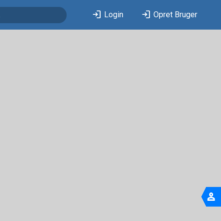
login
login
Login
Opret Bruger
person