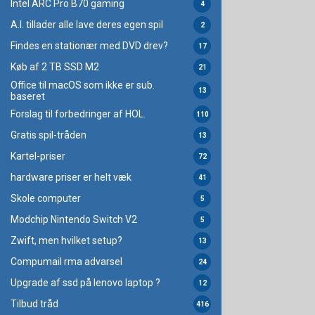
Intel ARC Pro B70 gaming
4
A.I. tillader alle lave deres egen spil
2
Findes en stationær med DVD drev?
17
Køb af 2 TB SSD M2
21
Office til macOS som ikke er sub.
13
baseret
Forslag til forbedringer af HOL.
110
Gratis spil-tråden
13
Kartel-priser
72
hardware priser er helt væk
41
Skole computer
5
Modchip Nintendo Switch V2
5
Zwift, men hvilket setup?
13
Compumail rma advarsel
24
Upgrade af ssd på lenovo laptop ?
12
Tilbud tråd
416