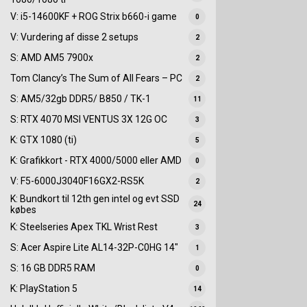
V: i5-14600KF + ROG Strix b660-i game
0
V: Vurdering af disse 2 setups
2
S: AMD AM5 7900x
2
Tom Clancy’s The Sum of All Fears – PC
2
S: AM5/32gb DDR5/ B850 / TK-1
11
S: RTX 4070 MSI VENTUS 3X 12G OC
3
K: GTX 1080 (ti)
5
K: Grafikkort - RTX 4000/5000 eller AMD
0
V: F5-6000J3040F16GX2-RS5K
2
K: Bundkort til 12th gen intel og evt SSD
24
købes
K: Steelseries Apex TKL Wrist Rest
3
S: Acer Aspire Lite AL14-32P-C0HG 14"
1
S: 16 GB DDR5 RAM
0
K: PlayStation 5
14