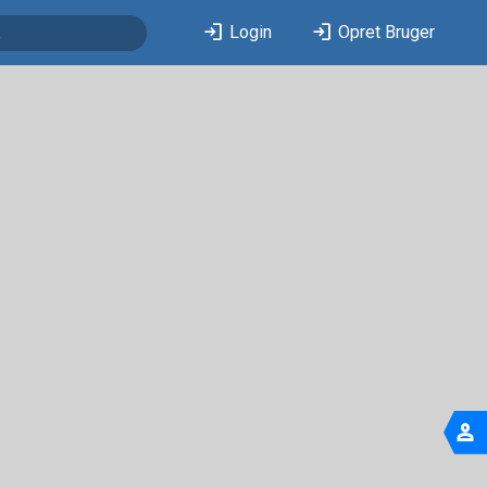
login
login
Login
Opret Bruger
person