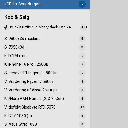
eGPU + Snapdragon
7
Køb & Salg
keep
Hol.dk's Uofficielle White/Black liste V4
1071
S: 9800x3d maskine
5
S: 7950x3d
3
K: DDR4 ram
2
K: iPhone 16 Pro - 256GB
2
S: Lenovo T14s gen 2 - 800 kr.
7
V: Vurdering Ryzen 7 5800x
8
V: Vurdering af disse 2 setups
3
K: Ældre AM4 Bundle (2. & 3. Gen)
6
V: defekt Gigabyte RTX 5070
17
K: GTX 1080 (ti)
9
S: Asus Strix 1080
0